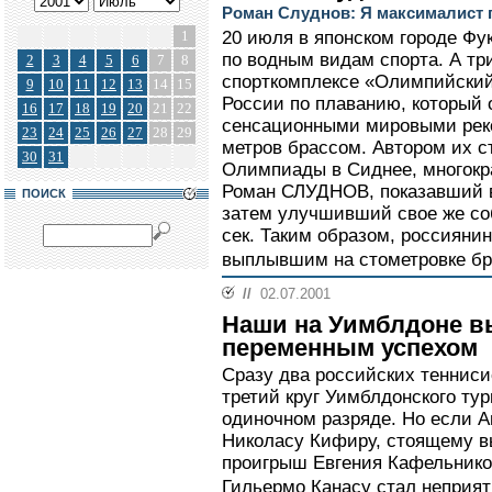
Роман Слуднов: Я максималист 
1
20 июля в японском городе Фу
по водным видам спорта. А три
2
3
4
5
6
7
8
спорткомплексе «Олимпийски
9
10
11
12
13
14
15
России по плаванию, который
16
17
18
19
20
21
22
сенсационными мировыми рек
23
24
25
26
27
28
29
метров брассом. Автором их с
30
31
Олимпиады в Сиднее, многокр
Роман СЛУДНОВ, показавший в 
ПОИСК
затем улучшивший свое же соб
сек. Таким образом, россияни
выплывшим на стометровке бр
//
02.07.2001
Наши на Уимблдоне в
переменным успехом
Сразу два российских тенниси
третий круг Уимблдонского ту
одиночном разряде. Но если 
Николасу Кифиру, стоящему вы
проигрыш Евгения Кафельнико
Гильермо Канасу стал неприят