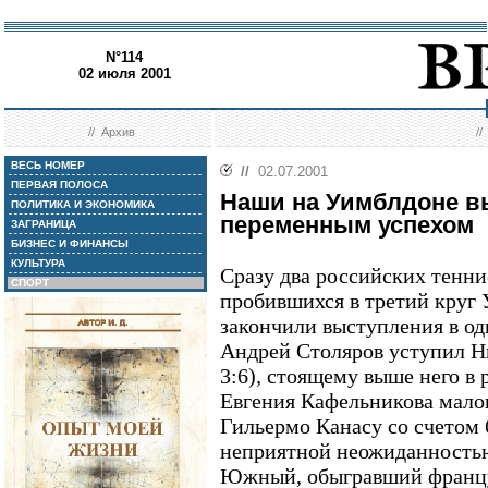
N°114
02 июля 2001
//
Архив
/
ВЕСЬ НОМЕР
//
02.07.2001
ПЕРВАЯ ПОЛОСА
Наши на Уимблдоне в
ПОЛИТИКА И ЭКОНОМИКА
переменным успехом
ЗАГРАНИЦА
БИЗНЕС И ФИНАНСЫ
КУЛЬТУРА
Сразу два российских тенни
СПОРТ
пробившихся в третий круг
закончили выступления в од
Андрей Столяров уступил Ник
3:6), стоящему выше него в
Евгения Кафельникова мало
Гильермо Канасу со счетом 6:
неприятной неожиданностью
Южный, обыгравший францу