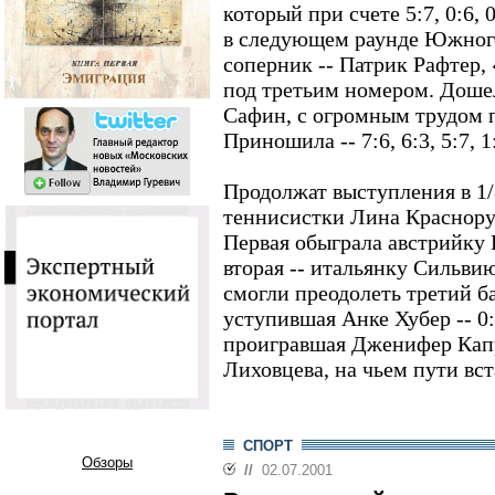
который при счете 5:7, 0:6, 
в следующем раунде Южного
соперник -- Патрик Рафтер,
под третьим номером. Дошел
Сафин, с огромным трудом 
Приношила -- 7:6, 6:3, 5:7, 1:
Продолжат выступления в 1/
теннисистки Лина Краснору
Первая обыграла австрийку Б
вторая -- итальянку Сильвию
смогли преодолеть третий б
уступившая Анке Хубер -- 0:
проигравшая Дженифер Капри
Лиховцева, на чьем пути вста
СПОРТ
Обзоры
//
02.07.2001