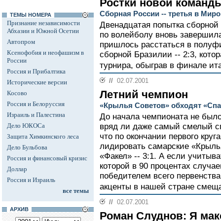
Ростки новой команд
Сборная России -- третья в Миро
ТЕМЫ НОМЕРА
Признание независимости
Двенадцатая попытка сборной
Абхазии и Южной Осетии
по волейболу вновь завершил
Автопром
пришлось расстаться в полуфи
Ксенофобия и неофашизм в
сборной Бразилии -- 2:3, кото
России
турнира, обыграв в финале ит
Россия и Прибалтика
//
02.07.2001
Исторические версии
Летний чемпион
Косово
Россия и Белоруссия
«Крылья Советов» обходят «Спа
Израиль и Палестина
До начала чемпионата не было
Дело ЮКОСа
вряд ли даже самый смелый с
что по окончании первого круг
Защита Химкинского леса
лидировать самарские «Крыль
Дело Бульбова
«Факел» -- 3:1. А если учитыв
Россия и финансовый кризис
которой в 90 процентах случа
Доллар
победителем всего первенства
Россия и Израиль
акценты в нашей стране смеща
все темы
//
02.07.2001
АРХИВ
Роман Слуднов: Я мак