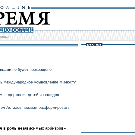
/
поиск
анцами не будет прекращено
ть международное усыновление Минюсту
ия содержания детей-инвалидов
вел Астахов призвал расформировать
я в роль независимых арбитров»