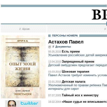
//
Архив
/
ПЕРСОНЫ НОМЕРА
Астахов Павел
// Документы:
Есть прием
05.05.2010
Усыновление российских детей америк
Запрещенный прием
13.04.2010
Детский омбудсмен предлагает переда
Шоковая терапия
03.03.2010
Павел Астахов требует изменить услов
Детская палата
22.01.2010
Уполномоченный по правам ребенка Па
интернаты для сирот
Тайный иск к министру
07.07.2005
«Наши судьи не вписываютс
19.02.2004