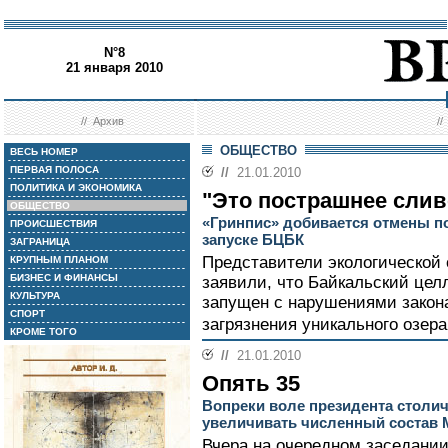
N°8
21 января 2010
//
Архив
/
ОБЩЕСТВО
ВЕСЬ НОМЕР
ПЕРВАЯ ПОЛОСА
//
21.01.2010
ПОЛИТИКА И ЭКОНОМИКА
"Это пострашнее слив
ОБЩЕСТВО
«Гринпис» добивается отмены п
ПРОИСШЕСТВИЯ
запуске БЦБК
ЗАГРАНИЦА
Представители экологической 
КРУПНЫМ ПЛАНОМ
БИЗНЕС И ФИНАНСЫ
заявили, что Байкальский це
КУЛЬТУРА
запущен с нарушениями закона
СПОРТ
загрязнения уникального озера
КРОМЕ ТОГО
//
21.01.2010
Опять 35
Вопреки воле президента столич
увеличивать численный состав
Вчера на очередном заседани