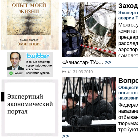
Заход
Эксперт
аварии 
Межгос
комитет
предвар
расслед
аэропор
самолет
>>
«Авиастар-ТУ»...
//
31.03.2010
Вопро
Обществ
опыт ко
наказан
Федера
наказан
отбыван
тюрьмах
требуют
>>