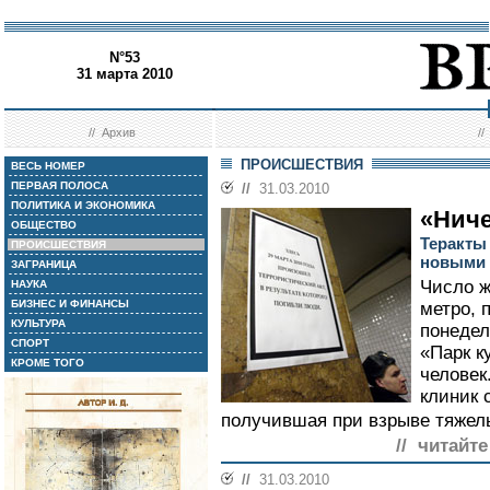
N°53
31 марта 2010
//
Архив
/
ПРОИСШЕСТВИЯ
ВЕСЬ НОМЕР
ПЕРВАЯ ПОЛОСА
//
31.03.2010
ПОЛИТИКА И ЭКОНОМИКА
«Ниче
ОБЩЕСТВО
Теракты
ПРОИСШЕСТВИЯ
новыми 
ЗАГРАНИЦА
Число ж
НАУКА
БИЗНЕС И ФИНАНСЫ
метро,
КУЛЬТУРА
понедел
СПОРТ
«Парк к
КРОМЕ ТОГО
человек
клиник 
получившая при взрыве тяжел
// читайте
//
31.03.2010