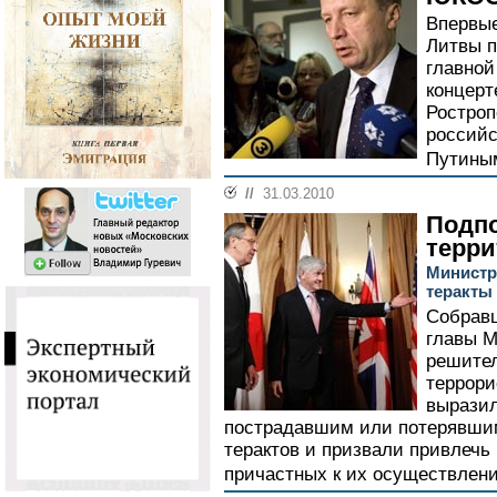
Впервые
Литвы п
главной
концерт
Ростроп
россий
Путины
//
31.03.2010
Подпо
терри
Министр
теракты
Собравш
главы М
решител
террори
выразил
пострадавшим или потерявшим
терактов и призвали привлечь 
причастных к их осуществлен