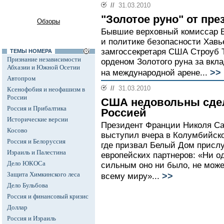
//
31.03.2010
"Золотое руно" от пре
Обзоры
Бывшие верховный комиссар Е
и политике безопасности Хавь
замгоссекретаря США Строуб 
ТЕМЫ НОМЕРА
Признание независимости
орденом Золотого руна за вкл
Абхазии и Южной Осетии
>>
на международной арене...
Автопром
//
31.03.2010
Ксенофобия и неофашизм в
России
США недовольны сде
Россия и Прибалтика
Россией
Исторические версии
Президент Франции Николя Са
Косово
выступил вчера в Колумбийско
Россия и Белоруссия
где призвал Белый Дом присл
Израиль и Палестина
европейских партнеров: «Ни од
Дело ЮКОСа
сильным оно ни было, не може
Защита Химкинского леса
>>
всему миру»...
Дело Бульбова
Россия и финансовый кризис
Доллар
Россия и Израиль