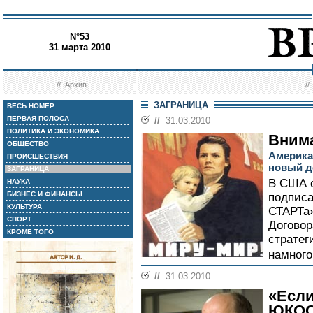
N°53
31 марта 2010
//
Архив
/
ЗАГРАНИЦА
ВЕСЬ НОМЕР
ПЕРВАЯ ПОЛОСА
//
31.03.2010
ПОЛИТИКА И ЭКОНОМИКА
Внима
ОБЩЕСТВО
Америка
ПРОИСШЕСТВИЯ
новый д
ЗАГРАНИЦА
В США 
НАУКА
БИЗНЕС И ФИНАНСЫ
подписа
КУЛЬТУРА
СТАРТа»
СПОРТ
Договор
КРОМЕ ТОГО
стратег
намного
//
31.03.2010
«Если
ЮКО