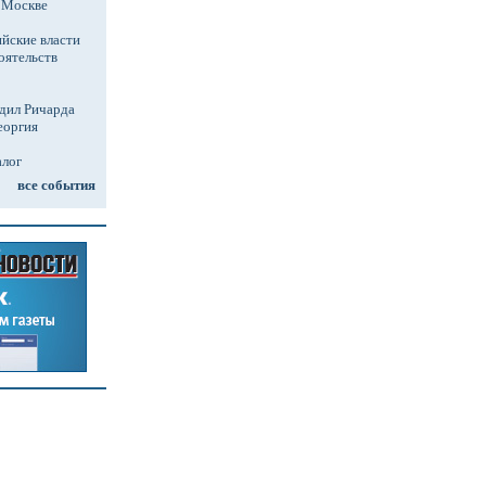
в Москве
йские власти
оятельств
дил Ричарда
еоргия
алог
все события