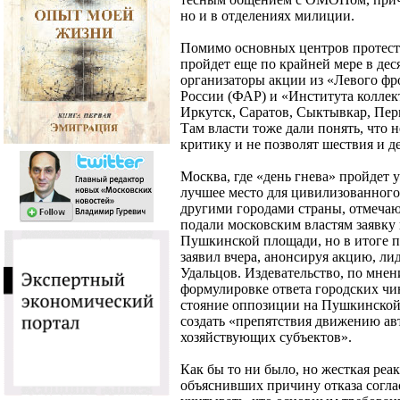
но и в отделениях милиции.
Помимо основных центров протест
пройдет еще по крайней мере в дес
организаторы акции из «Левого фр
России (ФАР) и «Института колле
Иркутск, Саратов, Сыктывкар, Перм
Там власти тоже дали понять, что
критику и не позволят шествия и д
Москва, где «день гнева» пройдет у
лучшее место для цивилизованного 
другими городами страны, отмечаю
подали московским властям заявку
Пушкинской площади, но в итоге по
заявил вчера, анонсируя акцию, л
Удальцов. Издевательство, по мнен
формулировке ответа городских чи
стояние оппозиции на Пушкинской 
создать «препятствия движению ав
хозяйствующих субъектов».
Как бы то ни было, но жесткая реа
объяснивших причину отказа соглас