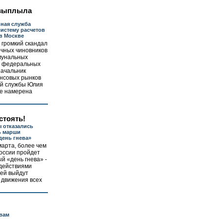
 выплыла
ная служба
систему расчетов
 в Москве
 громкий скандал
ичных чиновников
мунальных
е федеральных
начальник
нсовых рынков
й службы Юлия
не намерена
стоять!
 отказались
ь марши
день гнева»
 марта, более чем
России пройдет
й «день гнева» -
 действиями
ей выйдут
 движения всех
вам