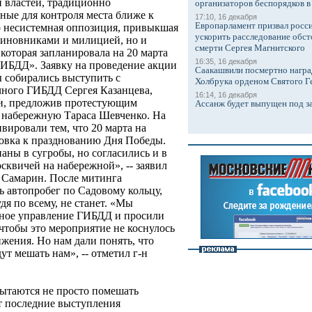
 властей, традиционно
организаторов беспорядков 
ные для контроля места ближе к
17:10, 16 декабря
Европарламент призвал росси
ко несистемная оппозиция, привыкшая
ускорить расследование обст
чиновниками и милицией, но и
смерти Сергея Магнитского
которая запланировала на 20 марта
16:35, 16 декабря
ГИБДД». Заявку на проведение акции
Саакашвили посмертно награ
ы собирались выступить с
Холбрука орденом Святого Г
чного ГИБДД Сергея Казанцева,
16:14, 16 декабря
ли, предложив протестующим
Ассанж будет выпущен под з
 набережную Тараса Шевченко. На
ивировали тем, что 20 марта на
овка к празднованию Дня Победы.
аны в сугробы, но согласились и в
сквичей на набережной», -- заявил
 Самарин. После митинга
ь автопробег по Садовому кольцу,
дя по всему, не станет. «Мы
чное управление ГИБДД и просили
чтобы это мероприятие не коснулось
жения. Но нам дали понять, что
ут мешать нам», -- отметил г-н
пытаются не просто помешать
ют последние выступления