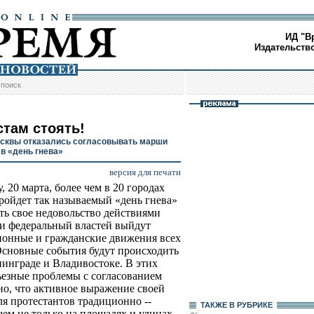
ИД "В
Издательств
/
поиск
стам стоять!
сквы отказались согласовывать марши
 в «день гнева»
версия для печати
, 20 марта, более чем в 20 городах
ройдет так называемый «день гнева»
ить свое недовольство действиями
и федеральный властей выйдут
онные и гражданские движения всех
Основные события будут происходить
нинграде и Владивостоке. В этих
ьезные проблемы с согласованием
но, что активное выражение своей
я протестантов традиционно --
ТАКЖЕ В РУБРИКЕ
м не только на площадях и улицах,