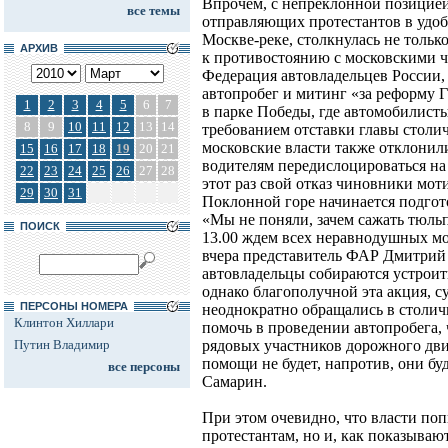
Впрочем, с непреклонной позицией
все темы
отправляющих протестантов в удоб
Москве-реке, столкнулась не толь
АРХИВ
к противостоянию с московскими 
Федерация автовладельцев России, 
автопробег и митинг «за реформу 
1
2
3
4
5
6
7
в парке Победы, где автомобилист
8
9
10
11
12
13
14
требованием отставки главы столи
московские власти также отклони
15
16
17
18
19
20
21
водителям передислоцироваться на
22
23
24
25
26
27
28
этот раз свой отказ чиновники мот
29
30
31
Поклонной горе начинается подгот
«Мы не поняли, зачем сажать тюльп
ПОИСК
13.00 ждем всех неравнодушных мо
вчера представитель ФАР Дмитрий
автовладельцы собираются устроит
однако благополучной эта акция, су
ПЕРСОНЫ НОМЕРА
неоднократно обращались в столи
Клинтон Хиллари
помочь в проведении автопробега, 
Путин Владимир
рядовых участников дорожного дви
помощи не будет, напротив, они буд
все персоны
Самарин.
При этом очевидно, что власти по
протестантам, но и, как показыва