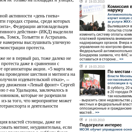
//
19.03.2010
Комиссия
наружу
Антимонополь
ной активности «день гнева»
изучит новую 
яти городах страны, среди которых
за услуги ЖКХ
онта», Федерации автовладельцев
Вылившаяся в
попытка стол
ктивного действия» (ИКД) выделили
изменить систему оплаты ком
ь, Томск, Тольятти и Астрахань.
платежей привлекла внимани
 не намерены выслушивать уличную
надзирающих органов. Вчера 
управления по контролю фина
емонстрации протеста.
Федеральной антимонопольно
Бондарева заявила, что ФАС 
же не в первый раз, тоже далеко не
оставаться в стороне...
>>
протеста даже в сравнении с
//
19.03.2010
т организаторы акции. «5 марта мы
По местам 
 на проведение шествия и митинга на
Власти Москвы
лучили издевательский отказ», --
согласовыват
оппозиции в «
идер движения «Левый фронт» Сергей
В субботу, 20
ию г-на Удальцова, заключалось в
в 20 городах 
новников, которые не разрешили
так называемы
- выразить свое недовольство
из-за того, что мероприятие может
местных и федеральный власт
тотранспорта и деятельности
оппозиционные и гражданские
мастей...
>>
//
19.03.2010
кция властей столицы, даже не
Подогрели интерес
овать митинг, неудивительна, если
МОЭК обучит управдомов осно