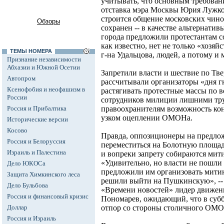
учитывать, что основным требовани
отставка мэра Москвы Юрия Лужков
строится общение московских чино
Обзоры
сохранен -- в качестве альтернат
города предложили протестантам со
как известно, нет не только «хозяй
ТЕМЫ НОМЕРА
г-на Удальцова, людей, а потому и 
Признание независимости
Абхазии и Южной Осетии
Запретили власти и шествие по Тве
Автопром
рассчитывали организаторы «дня г
Ксенофобия и неофашизм в
растягивать протестные массы по в
России
сотрудников милиции лишними тру
Россия и Прибалтика
правоохранителям возможность кон
узком оцеплении ОМОНа.
Исторические версии
Косово
Правда, оппозиционеры на предло
Россия и Белоруссия
переместиться на Болотную площад
Израиль и Палестина
и вопреки запрету собираются мити
«Удивительно, но власти не пошли 
Дело ЮКОСа
предложили им организовать мити
Защита Химкинского леса
решили выйти на Пушкинскую», -- 
Дело Бульбова
«Времени новостей» лидер движени
Россия и финансовый кризис
Пономарев, ожидающий, что в суб
Доллар
отпор со стороны столичного ОМО
Россия и Израиль