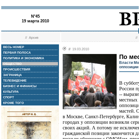
N°45
19 марта 2010
//
Архив
/
ВЕСЬ НОМЕР
//
19.03.2010
ПЕРВАЯ ПОЛОСА
По ме
ПОЛИТИКА И ЭКОНОМИКА
Власти Мо
ОБЩЕСТВО
оппозиции
ПРОИСШЕСТВИЯ
ЗАГРАНИЦА
ТЕЛЕВИДЕНИЕ
В субботу
БИЗНЕС И ФИНАНСЫ
России п
КУЛЬТУРА
-- выраз
СПОРТ
местных 
КРОМЕ ТОГО
оппозици
мастей. 
в Москве, Санкт-Петербурге, Кали
городах у оппозиции возникли сер
своих акций. А потому не исключе
гражданской позиции закончится дл
тесным общением с ОМОНом, приче