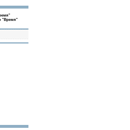
ремя"
о "Время"