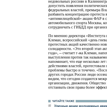
недовольных россиян в Калинингра
допустить появления политических
федеральных властей, премьера Вл
разбавить концентрацию протеста в
«антимилицейской» акции ФАР в с
автомобильного спорта Москвы, ко
сотрудничать с ГИБДД при органи
По мнению директора «Института 
Клеман, всероссийский «день гнева
протестных акций качественно но
солидарности. «Это второй этап ак
года», -- считает г-жа Клеман, на
выступления против так называемо
напоминает, что еще несколько лет
действиями властей, протестовали 
проблемы быстро и точечно. «Посл
других городах России люди осозн
видим, что сегодня создаются меж
организации, движения. Общество р
отстаивать свои права более эффект
ЧИТАЙТЕ ТАКЖЕ
Уличные акции молодежных движ