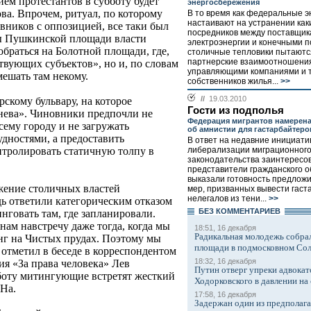
ем протестантов в субботу будет
энергосбережения
а. Впрочем, ритуал, по которому
В то время как федеральные э
настаивают на устранении как
вников с оппозицией, все таки был
посредников между поставщи
ивы Пушкинской площади власти
электроэнергии и конечными 
браться на Болотной площади, где,
столичные тепловики пытаютс
партнерские взаимоотношения
ствующих субъектов», но и, по словам
управляющими компаниями и 
мешать там некому.
собственников жилья...
>>
//
19.03.2010
рскому бульвару, на которое
Гости из подполья
нева». Чиновники предпочли не
Федерация мигрантов намерена
сему городу и не загружать
об амнистии для гастарбайтеро
дностями, а предоставить
В ответ на недавние инициати
либерализации миграционног
тролировать статичную толпу в
законодательства заинтересо
представители гражданского 
выказали готовность предложи
жение столичных властей
мер, призванных вывести гаст
нелегалов из тени...
>>
ь ответили категорическим отказом
БЕЗ КОМMЕНТАРИЕВ
нговать там, где запланировали.
нам навстречу даже тогда, когда мы
18:51, 16 декабря
Радикальная молодежь собрал
нг на Чистых прудах. Поэтому мы
площади в подмосковном Со
отметил в беседе в корреспондентом
18:32, 16 декабря
я «За права человека» Лев
Путин отверг упреки адвокат
боту митингующие встретят жесткий
Ходорковского в давлении на 
На.
17:58, 16 декабря
Задержан один из предполаг