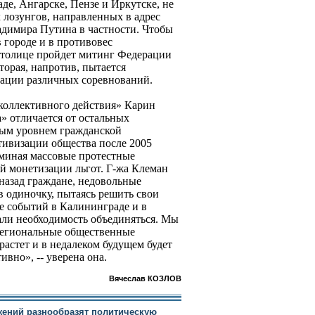
де, Ангарске, Пензе и Иркутске, не
 лозунгов, направленных в адрес
адимира Путина в частности. Чтобы
 городе и в противовес
толице пройдет митинг Федерации
торая, напротив, пытается
зации различных соревнований.
коллективного действия» Карин
» отличается от остальных
вым уровнем гражданской
тивизации общества после 2005
поминая массовые протестные
й монетизации льгот. Г-жа Клеман
 назад граждане, недовольные
в одиночку, пытаясь решить свои
е событий в Калининграде и в
али необходимость объединяться. Мы
региональные общественные
астет и в недалеком будущем будет
ивно», -- уверена она.
Вячеслав КОЗЛОВ
ений разнообразят политическую