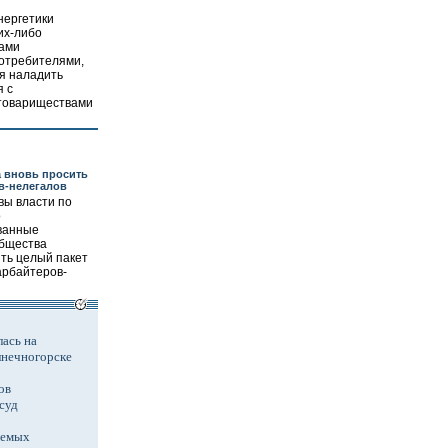
нергетики
их-либо
ками
потребителями,
я наладить
 с
товариществами
 вновь просить
в-нелегалов
вы власти по
о
ванные
общества
ть целый пакет
арбайтеров-
ась на
лнечногорске
ов
суд
аемых