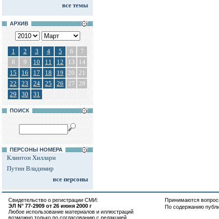
все темы
АРХИВ
1
2
3
4
5
6
7
8
9
10
11
12
13
14
15
16
17
18
19
20
21
22
23
24
25
26
27
28
29
30
31
ПОИСК
ПЕРСОНЫ НОМЕРА
Клинтон Хиллари
Путин Владимир
все персоны
Свидетельство о регистрации СМИ:
Принимаются вопросы
ЭЛ N° 77-2909 от 26 июня 2000 г
По содержанию публ
Любое использование материалов и иллюстраций
возможно только по согласованию с редакцией