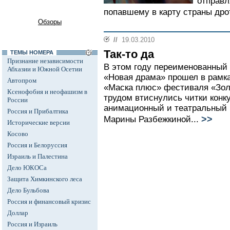
отправл
попавшему в карту страны дрот
Обзоры
//
19.03.2010
Так-то да
ТЕМЫ НОМЕРА
Признание независимости
В этом году переименованный
Абхазии и Южной Осетии
«Новая драма» прошел в рамк
Автопром
«Маска плюс» фестиваля «Золо
Ксенофобия и неофашизм в
трудом втиснулись читки конку
России
анимационный и театральный 
Россия и Прибалтика
>>
Марины Разбежкиной...
Исторические версии
Косово
Россия и Белоруссия
Израиль и Палестина
Дело ЮКОСа
Защита Химкинского леса
Дело Бульбова
Россия и финансовый кризис
Доллар
Россия и Израиль