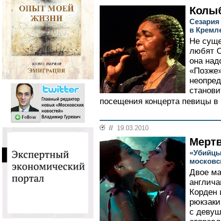
Колы
Сезария
в Кремл
Не суще
любят С
она над
«Позже»
неопред
станови
посещения концерта певицы в 
//
19.03.2010
Мертв
«Убийцы
московс
Двое ма
англича
Корден 
рюкзаки
с девуш