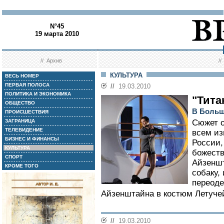
N°45
19 марта 2010
//
Архив
/
КУЛЬТУРА
ВЕСЬ НОМЕР
ПЕРВАЯ ПОЛОСА
//
19.03.2010
ПОЛИТИКА И ЭКОНОМИКА
"Тита
ОБЩЕСТВО
В Больш
ПРОИСШЕСТВИЯ
ЗАГРАНИЦА
Сюжет о
ТЕЛЕВИДЕНИЕ
всем из
БИЗНЕС И ФИНАНСЫ
России,
КУЛЬТУРА
божест
СПОРТ
Айзеншт
КРОМЕ ТОГО
собаку,
переоде
Айзенштайна в костюм Летуче
//
19.03.2010