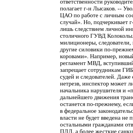
ответственности руководите
полагает г-н Лысаков. -- У
ЦАО по работе с личным со
случай». Но, подчеркивает г
лишь следствием личной ин
столичного ГУВД Колокольце
милиционеры, следователи,
другие силовики по-прежн
коровами». Например, новы
регламент МВД, вступивший 
запрещает сотрудникам ГИБ
судей и следователей. Даже 
нетрезв, инспектор может л
начальника нарушителя и «
дальнейшего движения транс
останется по-прежнему, есл
в федеральное законодательс
власти не будет введена не 
остальными гражданами отв
ПДД, а более жесткие санкц