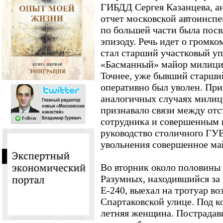
ГИБДД Сергея Казанцева, а
отчет московской автоинспе
по большей части была пос
эпизоду. Речь идет о громк
стал старший участковый 
«Басманный» майор милици
Точнее, уже бывший старший
оперативно был уволен. При
аналогичных случаях милиц
признавало связи между от
сотрудника и совершенным 
руководство столичного ГУ
увольнения совершенное ма
Во вторник около половины 
Разумных, находившийся за
E-240, выехал на тротуар в
Спартаковской улице. Под к
летняя женщина. Пострадав