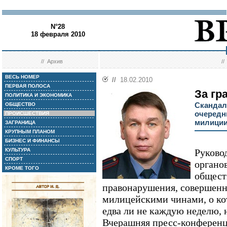
N°28
18 февраля 2010
//
Архив
/
ВЕСЬ НОМЕР
//
18.02.2010
ПЕРВАЯ ПОЛОСА
За гр
ПОЛИТИКА И ЭКОНОМИКА
Скандал
ОБЩЕСТВО
очередн
ПРОИСШЕСТВИЯ
милици
ЗАГРАНИЦА
КРУПНЫМ ПЛАНОМ
БИЗНЕС И ФИНАНСЫ
КУЛЬТУРА
Руково
СПОРТ
органо
КРОМЕ ТОГО
общест
правонарушения, совершен
милицейскими чинами, о ко
едва ли не каждую неделю, 
Вчерашняя пресс-конференц