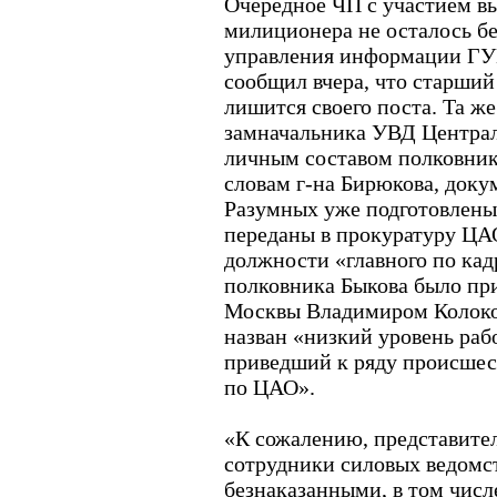
Очередное ЧП с участием в
милиционера не осталось бе
управления информации Г
сообщил вчера, что старши
лишится своего поста. Та же
замначальника УВД Централь
личным составом полковни
словам г-на Бирюкова, доку
Разумных уже подготовлены
переданы в прокуратуру ЦА
должности «главного по ка
полковника Быкова было п
Москвы Владимиром Колоко
назван «низкий уровень раб
приведший к ряду происшес
по ЦАО».
«К сожалению, представител
сотрудники силовых ведомст
безнаказанными, в том числе