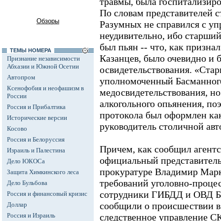
травмы, была госпитализиро
По словам представителей с
Обзоры
Разумных не справился с уп
неудивительно, ибо старши
был пьян -- что, как призн
ТЕМЫ НОМЕРА
Казанцев, было очевидно и 
Признание независимости
Абхазии и Южной Осетии
освидетельствования. «Ста
Автопром
уполномоченный Басманного
Ксенофобия и неофашизм в
медосвидетельствования, но
России
алкогольного опьянения, п
Россия и Прибалтика
протокола был оформлен как
Исторические версии
руководитель столичной ав
Косово
Россия и Белоруссия
Причем, как сообщил аген
Израиль и Палестина
официальный представитель
Дело ЮКОСа
прокуратуре Владимир Марк
Защита Химкинского леса
требований уголовно-процес
Дело Бульбова
сотрудники ГИБДД и ОВД Б
Россия и финансовый кризис
сообщили о происшествии в
Доллар
Россия и Израиль
следственное управление 