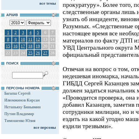
все темы
прокуратуру». Более того, п
следственные органы лишь
АРХИВ
узнать об инциденте, винов
Разумных. «Следственные 
настоящее время все необхо
1
2
3
4
5
6
7
8
9
10
11
12
13
14
материалов по факту ДТП и
15
16
17
18
19
20
21
УВД Центрального округа М
22
23
24
25
26
27
28
официальный представитель
ПОИСК
Отвечая на вопрос о том, от
недешевая иномарка, начал
ГИБДД Сергей Казанцев зам
ПЕРСОНЫ НОМЕРА
должен задаться начальник 
Багапш Сергей
«Проводится проверка, она и
Илюмжинов Кирсан
добавил Казанцев, заметив п
Нетаньяху Биньямин
сотрудники милиции, но и ч
Путин Владимир
ездить на какой угодно маши
Тимошенко Юлия
ездили трезвыми».
все персоны