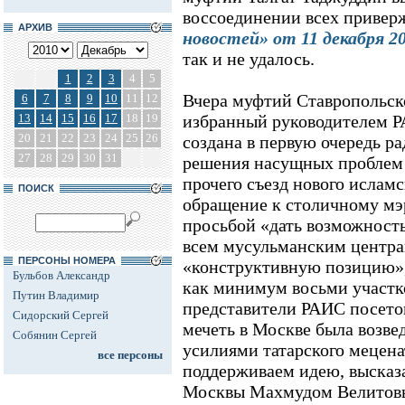
воссоединении всех привер
АРХИВ
новостей» от 11 декабря 20
так и не удалось.
1
2
3
4
5
Вчера муфтий Ставропольск
6
7
8
9
10
11
12
13
14
15
16
17
18
19
избранный руководителем РА
20
21
22
23
24
25
26
создана в первую очередь р
27
28
29
30
31
решения насущных проблем
прочего съезд нового ислам
ПОИСК
обращение к столичному мэ
просьбой «дать возможность
всем мусульманским центра
ПЕРСОНЫ НОМЕРА
«конструктивную позицию»
Бульбов Александр
как минимум восьми участко
Путин Владимир
представители РАИС посетов
Сидорский Сергей
мечеть в Москве была возвед
Собянин Сергей
усилиями татарского мецена
все персоны
поддерживаем идею, выска
Москвы Махмудом Велитов