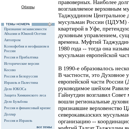
правоверных. Наиболее дол
Обзоры
возглавляемое верховным м
Таджуддином Центральное д
мусульман России (ЦДУМ) -
ТЕМЫ НОМЕРА
квартирой в Уфе, претендую
Признание независимости
Абхазии и Южной Осетии
духовным управлением, сущ
Автопром
времена. Муфтий Таджуддин 
Ксенофобия и неофашизм в
1980 года -- тогда она назы
России
мусульман европейской ча
Россия и Прибалтика
Исторические версии
В 1990-е образовалось неск
Косово
В частности, это Духовное 
Россия и Белоруссия
европейской части России 
Израиль и Палестина
руководимое шейхом Равиле
Дело ЮКОСа
Гайнутдин возглавил Совет 
Защита Химкинского леса
вошли региональные духовн
Дело Бульбова
признавшие верховенство Ц
Россия и финансовый кризис
северокавказских мусульма
Доллар
организацию -- координацио
Россия и Израиль
все темы
муфтий Талгат Таджуддин в