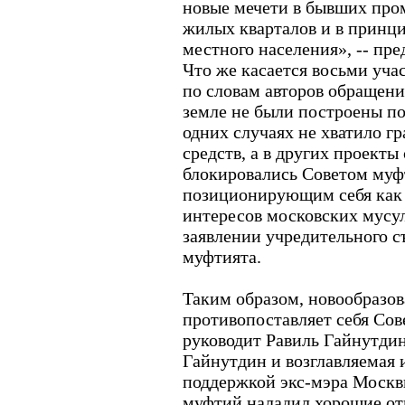
новые мечети в бывших пром
жилых кварталов и в принц
местного населения», -- пр
Что же касается восьми уча
по словам авторов обращени
земле не были построены по
одних случаях не хватило г
средств, а в других проекты
блокировались Советом муф
позиционирующим себя как
интересов московских мусул
заявлении учредительного с
муфтията.
Таким образом, новообразо
противопоставляет себя Сов
руководит Равиль Гайнутдин.
Гайнутдин и возглавляемая 
поддержкой экс-мэра Москв
муфтий наладил хорошие от