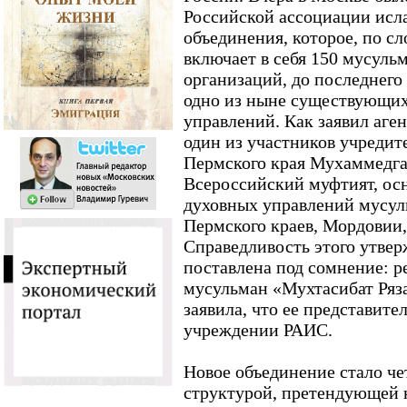
Российской ассоциации исла
объединения, которое, по сл
включает в себя 150 мусуль
организаций, до последнего
одно из ныне существующи
управлений. Как заявил аге
один из участников учредит
Пермского края Мухаммедга
Всероссийский муфтият, ос
духовных управлений мусул
Пермского краев, Мордовии,
Справедливость этого утвер
поставлена под сомнение: р
мусульман «Мухтасибат Ряз
заявила, что ее представите
учреждении РАИС.
Новое объединение стало че
структурой, претендующей 