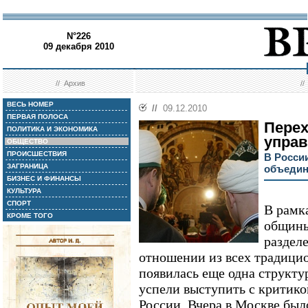
N°226
09 декабря 2010
//
Архив
/
ВЕСЬ НОМЕР
//
09.12.2010
ПЕРВАЯ ПОЛОСА
Перех
ПОЛИТИКА И ЭКОНОМИКА
упра
ОБЩЕСТВО
ПРОИСШЕСТВИЯ
В Росси
ЗАГРАНИЦА
объедин
БИЗНЕС И ФИНАНСЫ
КУЛЬТУРА
СПОРТ
В рамк
КРОМЕ ТОГО
общины
раздел
отношении из всех традици
появилась еще одна структу
успели выступить с критико
России. Вчера в Москве был