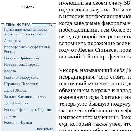
имеющий на своем счету 58 б
Обзоры
одержаны нокаутом. Хотя не
в истории профессиональног
когда заведомые фавориты 
ТЕМЫ НОМЕРА
побежденными, тем более ес
Признание независимости
Абхазии и Южной Осетии
весе, где порой все решает 
Автопром
вспомнить поражение велик
Ксенофобия и неофашизм в
году от Леона Спинкса, про
России
восьмой бой на профессион
Россия и Прибалтика
Исторические версии
Чисора, называющий себя Д
Косово
неординарная. Чего стоит, н
Россия и Белоруссия
настоящий момент он наход
Израиль и Палестина
обвинениям в краже и напад
Дело ЮКОСа
нынешнего года британец на
Защита Химкинского леса
теперь уже бывшую подругу 
Дело Бульбова
экране ее мобильного телеф
Россия и финансовый кризис
Доллар
неизвестного мужчины. Зако
Россия и Израиль
суд, который также учел, чт
все темы
в нарушении общественного