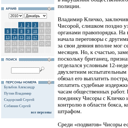
полиции.
АРХИВ
Владимир Кличко, заключив
1
2
3
4
5
Чисорой, слишком поздно уз
6
7
8
9
10
11
12
органами правопорядка. На 
13
14
15
16
17
18
19
начала переговоры с другим
20
21
22
23
24
25
26
за свои деяния вполне мог с
27
28
29
30
31
месяцев. Но, к счастью, зам
поскольку британец, призн
ПОИСК
отделался условным 12-нед
двухлетним испытательным с
обязал его выплатить постра
ПЕРСОНЫ НОМЕРА
оплатить судебные издержки
Бульбов Александр
часам общественных работ. 
Путин Владимир
поединку Чисоры с Кличко и
Сидорский Сергей
контролю в области бокса, 
Собянин Сергей
штрафом.
все персоны
Среди «подвигов» Чисоры ес