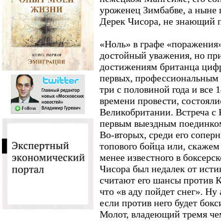
уроженец Зимбабве, а ныне
Дерек Чисора, не знающий п
«Ноль» в графе «поражения»
достойный уважения, но пр
достижениям британца цифр
первых, профессиональным 
три с половиной года и все 
времени провести, состояли
Великобритании. Встреча с
первым выездным поединком 
Во-вторых, среди его сопер
топового бойца или, скажем 
менее известного в боксерск
Чисора был недалек от истин
считают его шансы против 
что «в аду пойдет снег». Ну 
если против него будет бок
Молот, владеющий тремя ч