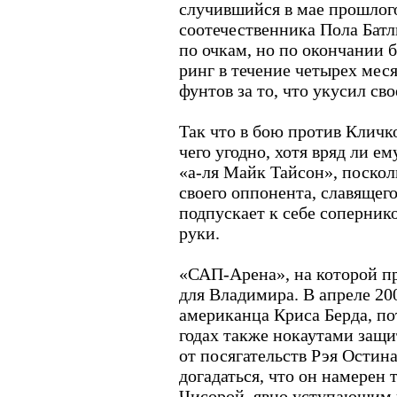
случившийся в мае прошлого
соотечественника Пола Батл
по очкам, но по окончании 
ринг в течение четырех меся
фунтов за то, что укусил сво
Так что в бою против Кличк
чего угодно, хотя вряд ли е
«а-ля Майк Тайсон», поскол
своего оппонента, славящего
подпускает к себе соперник
руки.
«САП-Арена», на которой пр
для Владимира. В апреле 200
американца Криса Берда, по
годах также нокаутами защ
от посягательств Рэя Остин
догадаться, что он намерен 
Чисорой, явно уступающим 