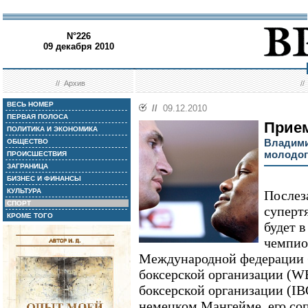
N°226
09 декабря 2010
//
Архив
/
ВЕСЬ НОМЕР
//
09.12.2010
ПЕРВАЯ ПОЛОСА
Прием
ПОЛИТИКА И ЭКОНОМИКА
Владими
ОБЩЕСТВО
молодог
ПРОИСШЕСТВИЯ
ЗАГРАНИЦА
БИЗНЕС И ФИНАНСЫ
КУЛЬТУРА
Послез
СПОРТ
суперт
КРОМЕ ТОГО
будет 
чемпио
Международной федерации 
боксерской организации (
боксерской организации (IB
немецком Мангейме, его со