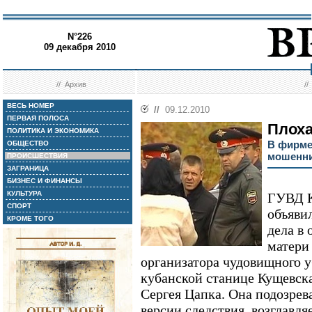
N°226
09 декабря 2010
//
Архив
/
ВЕСЬ НОМЕР
//
09.12.2010
ПЕРВАЯ ПОЛОСА
Плоха
ПОЛИТИКА И ЭКОНОМИКА
В фирме
ОБЩЕСТВО
мошенни
ПРОИСШЕСТВИЯ
ЗАГРАНИЦА
БИЗНЕС И ФИНАНСЫ
КУЛЬТУРА
ГУВД К
СПОРТ
объяви
КРОМЕ ТОГО
дела в
матери
организатора чудовищного у
кубанской станице Кущевск
Сергея Цапка. Она подозрев
версии следствия, возглавл