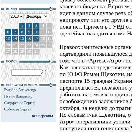
краевого бюджета. Впрочем,
АРХИВ
идет в данном случае речь 
нацпроекту или это другие 
1
2
3
4
5
пока нет. Причем в ГУВД отк
6
7
8
9
10
11
12
где сейчас находится сама 
13
14
15
16
17
18
19
20
21
22
23
24
25
26
Правоохранительные органы
27
28
29
30
31
подтвердили появившуюся 
том, что в «Артекс-Агро» ис
ПОИСК
Как рассказал представите
по ЮФО Роман Щекотин, на
паспорта 15 граждан Украин
ПЕРСОНЫ НОМЕРА
предполагается, незаконно 
Бульбов Александр
работать на землях холдинг
Путин Владимир
освобождению заложников б
Сидорский Сергей
октября, за неделю до траг
Собянин Сергей
По словам г-на Щекотина, о
все персоны
Агро» оперативники узнали 
поступила нота генконсула 