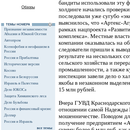
бандиты использовали эту 
Обзоры
холдинге начались проверки
последовали уже сугубо «эк
выяснилось, что «Артекс-Аг
ТЕМЫ НОМЕРА
рамках нацпроекта «Развит
Признание независимости
Абхазии и Южной Осетии
комплекса». Местные власти
Автопром
компании оказывалась на о
Ксенофобия и неофашизм в
следователи пришли к выводу
России
результате на нескольких с
Россия и Прибалтика
сельского хозяйства и пере
Исторические версии
промышленности, а также к
Косово
инспекции завели дело о ха
Россия и Белоруссия
якобы в незаконном выделе
Израиль и Палестина
15 млн рублей.
Дело ЮКОСа
Защита Химкинского леса
Вчера ГУВД Краснодарского 
Дело Бульбова
отношении самой Надежды Ц
Россия и финансовый кризис
Доллар
мошенничестве. Поводом дл
Россия и Израиль
получение предприятием «А
все темы
сумму более 6 млн руб. как 