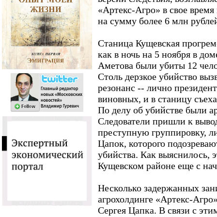
«Артекс-Агро» в свое время
на сумму более 6 млн рубле
Станица Кущевская прогреме
как в ночь на 5 ноября в до
Аметова были убиты 12 чело
Столь дерзкое убийство вы
резонанс -- лично президен
виновных, и в станицу съе
По делу об убийстве были а
Следователи пришли к выводу
преступную группировку, л
Цапок, которого подозреваю
убийства. Как выяснилось, э
Кущевском районе еще с нача
Несколько задержанных зан
агрохолдинге «Артекс-Агро»
Сергея Цапка. В связи с эти