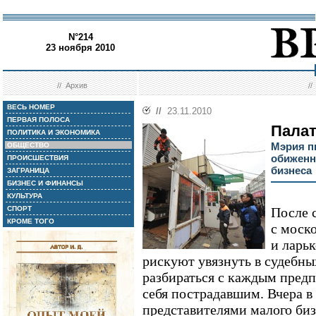
N°214
23 ноября 2010
//
Архив
/
ВЕСЬ НОМЕР
//
23.11.2010
ПЕРВАЯ ПОЛОСА
Палат
ПОЛИТИКА И ЭКОНОМИКА
Мэрия п
ОБЩЕСТВО
обиженн
ПРОИСШЕСТВИЯ
бизнеса
ЗАГРАНИЦА
БИЗНЕС И ФИНАНСЫ
КУЛЬТУРА
СПОРТ
После 
КРОМЕ ТОГО
с моск
и ларь
рискуют увязнуть в судебны
разбираться с каждым пред
себя пострадавшим. Вчера в
представителями малого биз