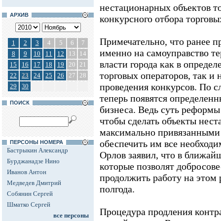
нестационарных объектов то
АРХИВ
конкурсного отбора торговы
Примечательно, что ранее 
1
2
3
4
5
6
7
именно на самоуправство т
8
9
10
11
12
13
14
власти города как в определ
15
16
17
18
19
20
21
торговых операторов, так и
22
23
24
25
26
27
28
проведения конкурсов. По 
29
30
теперь появятся определенн
ПОИСК
бизнеса. Ведь суть реформы 
чтобы сделать объекты нест
максимально привязанными 
обеспечить им все необход
ПЕРСОНЫ НОМЕРА
Бастрыкин Александр
Орлов заявил, что в ближай
Бурджанадзе Нино
которые позволят добросов
Иванов Антон
продолжить работу на этом
Медведев Дмитрий
полгода.
Собянин Сергей
Шматко Сергей
Процедура продления контра
все персоны