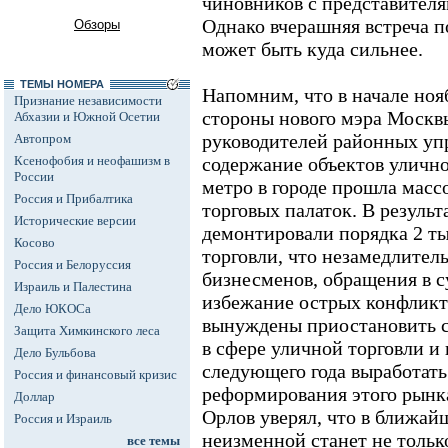
чиновников с представителя
Однако вчерашняя встреча п
Обзоры
может быть куда сильнее.
ТЕМЫ НОМЕРА
Напомним, что в начале ноя
Признание независимости
стороны нового мэра Москвы
Абхазии и Южной Осетии
руководителей районных уп
Автопром
Ксенофобия и неофашизм в
содержание объектов улично
России
метро в городе прошла масс
Россия и Прибалтика
торговых палаток. В результ
Исторические версии
демонтировали порядка 2 ты
Косово
торговли, что незамедлител
Россия и Белоруссия
бизнесменов, обращения в с
Израиль и Палестина
избежание острых конфликт
Дело ЮКОСа
вынуждены приостановить с
Защита Химкинского леса
в сфере уличной торговли и
Дело Бульбова
следующего года выработат
Россия и финансовый кризис
реформирования этого рынк
Доллар
Орлов уверял, что в ближай
Россия и Израиль
неизменной станет не тольк
все темы