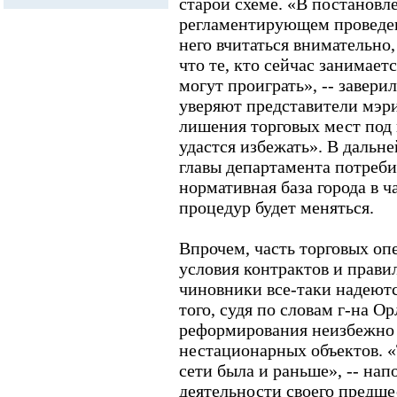
старой схеме. «В постановл
регламентирующем проведен
него вчитаться внимательно,
что те, кто сейчас занимает
могут проиграть», -- завери
уверяют представители мэр
лишения торговых мест под
удастся избежать». В дальн
главы департамента потреби
нормативная база города в 
процедур будет меняться.
Впрочем, часть торговых опе
условия контрактов и правил
чиновники все-таки надеютс
того, судя по словам г-на Ор
реформирования неизбежно
нестационарных объектов. 
сети была и раньше», -- нап
деятельности своего предш