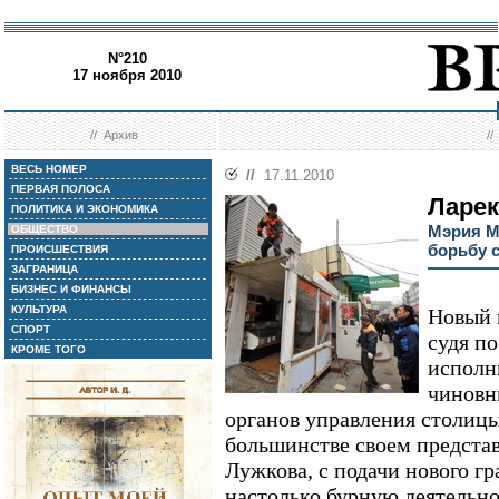
N°210
17 ноября 2010
//
Архив
/
ВЕСЬ НОМЕР
//
17.11.2010
ПЕРВАЯ ПОЛОСА
Ларек
ПОЛИТИКА И ЭКОНОМИКА
Мэрия М
ОБЩЕСТВО
борьбу 
ПРОИСШЕСТВИЯ
ЗАГРАНИЦА
БИЗНЕС И ФИНАНСЫ
КУЛЬТУРА
Новый 
СПОРТ
судя по
КРОМЕ ТОГО
исполн
чиновн
органов управления столицы
большинстве своем предст
Лужкова, с подачи нового г
настолько бурную деятельно