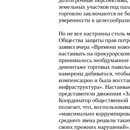
долгосрочные перспективы, 
земельных участков под пал
торговлю заключаются не бол
уверенности в целесообразн
Но не все настроены столь 
Общества защиты прав пот
заявил вчера «Времени ново
настаивать на прокурорском
принималось необдуманное
демонтаже торговых павиль
намерены добиваться, чтоб
компенсацию и была восста
инфраструктура». Настаива
представители движения «З
Координатор общественной 
полагает, что, воспользовав
«максимально коррумпиров
среднего звена решили таки
своих прежних нарушений»