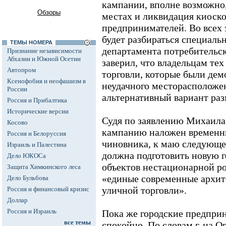
кампании, вполне возможно
Обзоры
местах и ликвидация киоск
предпринимателей. Во всех э
будет разбираться специаль
ТЕМЫ НОМЕРА
департамента потребительс
Признание независимости
Абхазии и Южной Осетии
заверил, что владельцам те
Автопром
торговли, которые были дем
Ксенофобия и неофашизм в
неудачного месторасположе
России
альтернативный вариант ра
Россия и Прибалтика
Исторические версии
Судя по заявлению Михаила
Косово
кампанию наложен временн
Россия и Белоруссия
чиновника, к маю следующе
Израиль и Палестина
должна подготовить новую 
Дело ЮКОСа
объектов нестационарной ро
Защита Химкинского леса
«единые современные архит
Дело Бульбова
уличной торговли».
Россия и финансовый кризис
Доллар
Россия и Израиль
Пока же городские предприн
все темы
спокойно. По словам г-на О