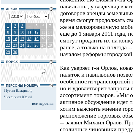
павильоны, у владельцев ко
АРХИВ
договоров аренды земельных
время смогут продолжать св
1
2
3
4
5
6
7
же на мелкорозничную моб
8
9
10
11
12
13
14
еще до 1 января 2011 года, 
15
16
17
18
19
20
21
смогут продлить их на конку
22
23
24
25
26
27
28
ранее, а только на полгода -
29
30
началом реформы городской
ПОИСК
Как уверяет г-н Орлов, нова
палаток и павильонов позво
особенности транспортной 
ПЕРСОНЫ НОМЕРА
но и удовлетворит запросы 
Путин Владимир
ассортимент товаров. «Мы 
Чиханчин Юрий
активное обсуждение идет 
все персоны
хотим выяснить мнение горож
расположение торговых объ
-- заявил Михаил Орлов. П
столичные чиновники преду