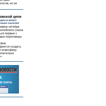
ре явно
гатов, но не
овской цепи
идента может
пышке насилия
овине октября
ропейского союза
ься первые с
ямые переговоры
 свою
деются создать
й атмосферу
ончательно
>