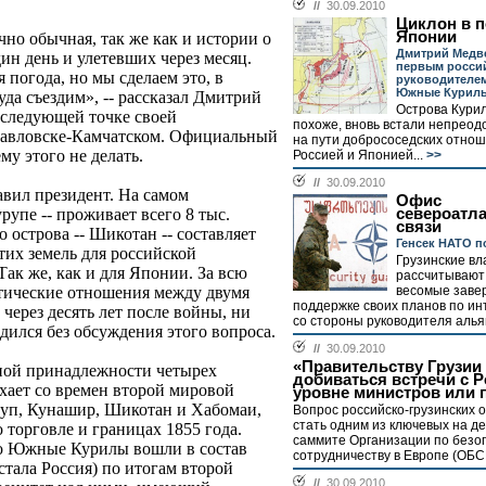
//
30.09.2010
Циклон в 
Японии
но обычная, так же как и истории о
Дмитрий Медве
ин день и улетевших через месяц.
первым росси
 погода, но мы сделаем это, в
руководителе
Южные Курил
да съездим», -- рассказал Дмитрий
Острова Курил
 следующей точке своей
похоже, вновь встали непреод
опавловске-Камчатском. Официальный
на пути добрососедских отно
му этого не делать.
Россией и Японией...
>>
//
30.09.2010
авил президент. На самом
Офис
североатл
рупе -- проживает всего 8 тыс.
связи
 острова -- Шикотан -- составляет
Генсек НАТО п
этих земель для российской
Грузинские вл
ак же, как и для Японии. За всю
рассчитывают
весомые заве
тические отношения между двумя
поддержке своих планов по ин
через десять лет после войны, ни
со стороны руководителя альян
дился без обсуждения этого вопроса.
//
30.09.2010
«Правительству Грузии
ьной принадлежности четырех
добиваться встречи с Р
хает со времен второй мировой
уровне министров или 
руп, Кунашир, Шикотан и Хабомаи,
Вопрос российско-грузинских
стать одним из ключевых на д
 торговле и границах 1855 года.
саммите Организации по безо
то Южные Курилы вошли в состав
сотрудничеству в Европе (ОБСЕ
тала Россия) по итогам второй
//
30.09.2010