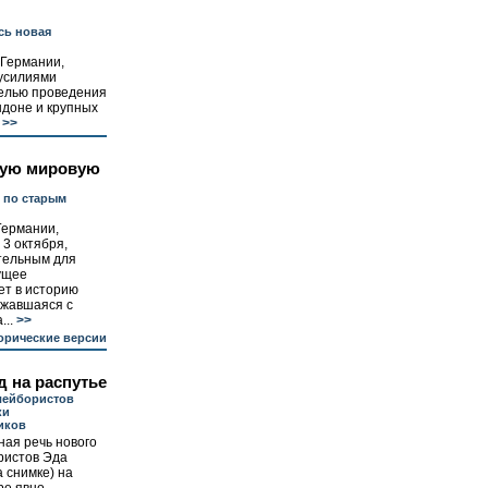
сь новая
Германии,
усилиями
целью проведения
ндоне и крупных
>>
вую мировую
 по старым
Германии,
 3 октября,
тельным для
ущее
ет в историю
лжавшаяся с
...
>>
орические версии
 на распутье
лейбористов
ки
иков
ая речь нового
ристов Эда
 снимке) на