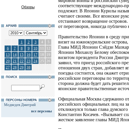
мировой войны и российский суве
соответствующее международно-пр
Обзоры
подлежит. В Японии Курилы назыв
считают своими. Все японские рук
отстаивают возвращение островов. 
АРХИВ
от переговоров, никогда публично 
Правительство Японии в среду при
визит на южнокурильские острова,
1
2
3
4
5
Глава МИД Японии Сэйдзи Маэхара
6
7
8
9
10
11
12
Японии Михаилу Белому обеспокое
13
14
15
16
17
18
19
визитом президента России Дмитр
20
21
22
23
24
25
26
заявил, что приезд российского пр
27
28
29
30
отношения двух стран, добавляет я
поездка состоится, она окажет отр
ПОИСК
российские переговоры по террито
сторона должна будет дать решител
японские правительственные исто
Официальная Москва сдержанно от
ПЕРСОНЫ НОМЕРА
российских официальных лиц на з
Медведев Дмитрий
откликнулся только глава думског
все персоны
Константин Косачев. «Вызывает со
жесткое заявление главы МИД Япони