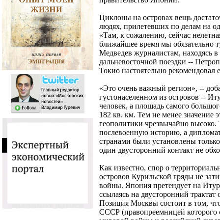
Циклоны на островах вещь достаточ
людях, прилетевших по делам на од
«Там, к сожалению, сейчас нелетная
ближайшее время мы обязательно ту
Медведев журналистам, находясь в
дальневосточной поездки -- Петр
Токио настоятельно рекомендовал е
«Это очень важный регион», -- доб
густонаселенном из островов -- Иту
человек, а площадь самого большого
182 кв. км. Тем не менее значение 
геополитики чрезвычайно высоко. Т
послевоенную историю, а диплома
странами были установлены только 
один двусторонний контакт не обхо
Как известно, спор о территориал
островов Курильской гряды не зати
войны. Япония претендует на Иту
ссылаясь на двусторонний трактат о
Позиция Москвы состоит в том, ч
СССР (правопреемницей которого с