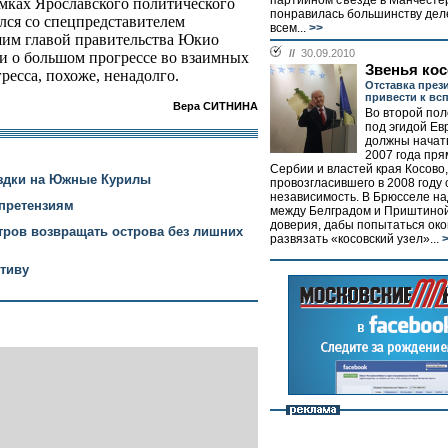
партийном съезде в Манчесте
амках Ярославского политического
понравилась большинству деле
лся со спецпредставителем
всем...
>>
шим главой правительства Юкио
//
30.09.2010
и о большом прогрессе во взаимных
Звенья кос
ресса, похоже, ненадолго.
Отставка през
привести к вс
Вера СИТНИНА
Во второй пол
под эгидой Ев
должны начат
2007 года пр
Сербии и властей края Косово,
ездки на Южные Курилы
провозгласившего в 2008 году
независимость. В Брюсселе на
 претензиям
между Белградом и Приштино
доверия, дабы попытаться ок
тров возвращать острова без лишних
развязать «косовский узел»...
>
тиву