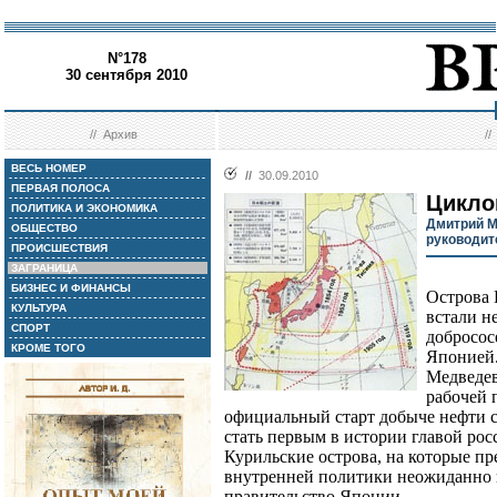
N°178
30 сентября 2010
//
Архив
/
ВЕСЬ НОМЕР
//
30.09.2010
ПЕРВАЯ ПОЛОСА
Цикло
ПОЛИТИКА И ЭКОНОМИКА
Дмитрий М
ОБЩЕСТВО
руководит
ПРОИСШЕСТВИЯ
ЗАГРАНИЦА
БИЗНЕС И ФИНАНСЫ
Острова 
КУЛЬТУРА
встали н
СПОРТ
добросос
КРОМЕ ТОГО
Японией.
Медведев
рабочей 
официальный старт добыче нефти с
стать первым в истории главой рос
Курильские острова, на которые п
внутренней политики неожиданно
правительство Японии.