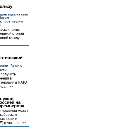
пользу
дев едва не стал
йским
м, посетившим
ы
ьской гряды,
олимой стеной
шений между
антической
осетит Грузию
асти
 получить
рения в
теграции в НАТО
са...
>>
 нужно
оссией на
премьеров»
 отношений может
екабрьском
пасности и
) в Астане...
>>