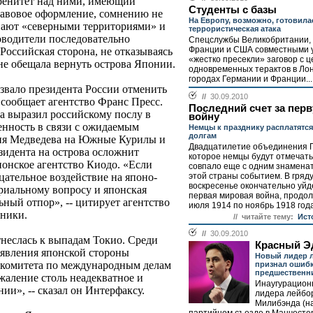
ренитет над ними, имеющий
Студенты с базы
авовое оформление, сомнению не
На Европу, возможно, готовила
ают «северными территориями» и
террористическая атака
оводители последовательно
Спецслужбы Великобритании, 
Франции и США совместными 
Российская сторона, не отказываясь
«жестко пресекли» заговор с 
не обещала вернуть острова Японии.
одновременных терактов в Ло
городах Германии и Франции...
звало президента России отменить
//
30.09.2010
 сообщает агентство Франс Пресс.
Последний счет за пер
 выразил российскому послу в
войну
нность в связи с ожидаемым
Немцы к празднику расплатятся
долгам
ия Медведева на Южные Курилы и
Двадцатилетие объединения 
езидента на острова осложнит
которое немцы будут отмечать
понское агентство Киодо. «Если
совпало еще с одним знамена
этой страны событием. В гряд
ицательное воздействие на японо-
воскресенье окончательно уйд
риальному вопросу и японская
первая мировая война, продо
ьный отпор», -- цитирует агентство
июля 1914 по ноябрь 1918 года
чники.
// читайте тему:
Ист
//
30.09.2010
неслась к выпадам Токио. Среди
Красный Эд
аявления японской стороны
Новый лидер 
о комитета по международным делам
признал ошиб
предшественн
жаление столь неадекватное и
Инаугурационн
и», -- сказал он Интерфаксу.
лидера лейбо
Милибэнда (на