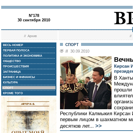
N°178
30 сентября 2010
//
Архив
/
СПОРТ
ВЕСЬ НОМЕР
ПЕРВАЯ ПОЛОСА
//
30.09.2010
ПОЛИТИКА И ЭКОНОМИКА
Вечн
ОБЩЕСТВО
Кирсан 
ПРОИСШЕСТВИЯ
президе
ЗАГРАНИЦА
В Ханты
БИЗНЕС И ФИНАНСЫ
КУЛЬТУРА
Междун
СПОРТ
прошли 
КРОМЕ ТОГО
влияте
организ
сохрани
Республики Калмыкия Кирсан 
первым лицом в шахматном ми
>>
десятков лет...