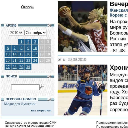
Вечер
Обзоры
Женская
Корею с 
На прох
АРХИВ
мира ру
Борисом
России 
1
2
3
4
5
этапа у
6
7
8
9
10
11
12
- 81:48.
13
14
15
16
17
18
19
//
30.09.2010
20
21
22
23
24
25
26
Хрон
27
28
29
30
Междун
ПОИСК
видов с
проведе
году. Х
Барсело
ПЕРСОНЫ НОМЕРА
раз буд
Медведев Дмитрий
соревно
все персоны
Свидетельство о регистрации СМИ:
Принимаются вопросы
ЭЛ N° 77-2909 от 26 июня 2000 г
По содержанию публ