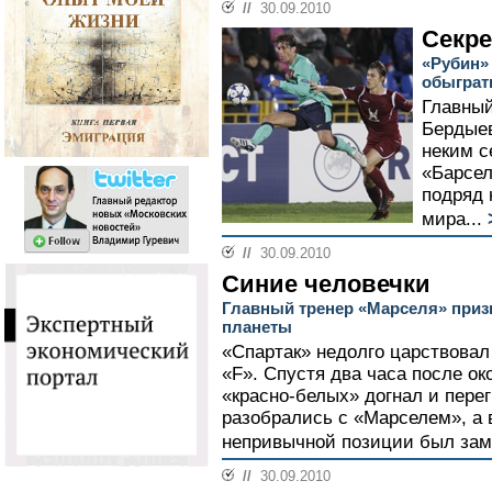
//
30.09.2010
Секр
«Рубин»
обыграт
Главный
Бердыев
неким с
«Барсел
подряд 
мира...
//
30.09.2010
Синие человечки
Главный тренер «Марселя» приз
планеты
«Спартак» недолго царствовал
«F». Спустя два часа после о
«красно-белых» догнал и пере
разобрались с «Марселем», а 
непривычной позиции был зам
//
30.09.2010