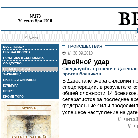
N°178
30 сентября 2010
//
Архив
/
ПРОИСШЕСТВИЯ
ВЕСЬ НОМЕР
ПЕРВАЯ ПОЛОСА
//
30.09.2010
ПОЛИТИКА И ЭКОНОМИКА
Двойной удар
ОБЩЕСТВО
Спецслужбы провели в Дагестан
ПРОИСШЕСТВИЯ
против боевиков
ЗАГРАНИЦА
В Дагестане вчера силовики п
БИЗНЕС И ФИНАНСЫ
КУЛЬТУРА
спецоперации, в результате к
СПОРТ
общей сложности 14 боевиков.
КРОМЕ ТОГО
сепаратистов за последнее вр
федеральные силы продолжили
успешное наступление на даге
// чита
// ч