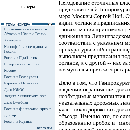
Негодование столичных вла
Обзоры
представителей Генпрокурат
мэра Москвы Сергей Цой. Он,
видит логики в предписания
ТЕМЫ НОМЕРА
словам, мэрия принимала р
Признание независимости
Абхазии и Южной Осетии
движения на Ленинградском
Автопром
соответствии с указанием м
Ксенофобия и неофашизм в
прокуратуры и «Ространснад
России
выполняем предписания по
Россия и Прибалтика
органов, а с другой -- нас за
Исторические версии
возмущался пресс-секретарь
Косово
Россия и Белоруссия
Дело в том, что Генпрокурат
Израиль и Палестина
введении ограничения движ
Дело ЮКОСа
необходимые мероприятия п
Защита Химкинского леса
указательных дорожных зн
Дело Бульбова
участников дорожного движ
Россия и финансовый кризис
Доллар
объезда. Именно это, по сло
Россия и Израиль
образованию пробок и "мн
все темы
прав граждан", опоздавших 