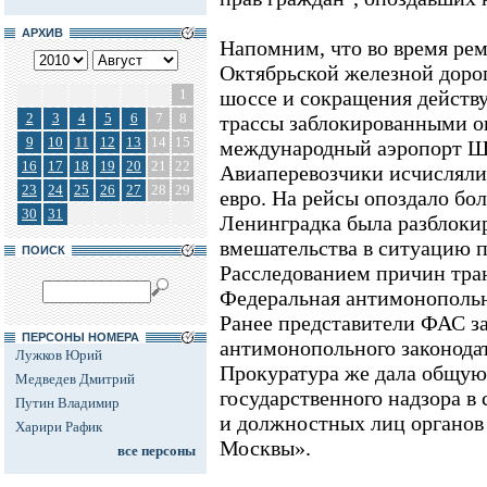
АРХИВ
Напомним, что во время ре
Октябрьской железной доро
1
шоссе и сокращения действ
2
3
4
5
6
7
8
трассы заблокированными о
9
10
11
12
13
14
15
международный аэропорт Ш
16
17
18
19
20
21
22
Авиаперевозчики исчисляли
23
24
25
26
27
28
29
евро. На рейсы опоздало бол
30
31
Ленинградка была разблоки
вмешательства в ситуацию 
ПОИСК
Расследованием причин тра
Федеральная антимонопольн
Ранее представители ФАС з
ПЕРСОНЫ НОМЕРА
антимонопольного законодат
Лужков Юрий
Прокуратура же дала общую
Медведев Дмитрий
государственного надзора в
Путин Владимир
и должностных лиц органов
Харири Рафик
Москвы».
все персоны