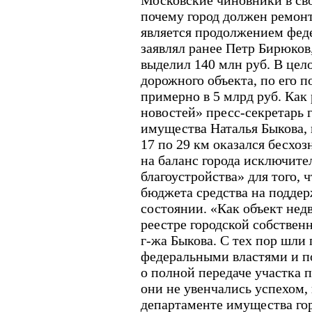
Московские чиновники в св
почему город должен ремонт
является продолжением фед
заявлял ранее Петр Бирюков
выделил 140 млн руб. В цел
дорожного объекта, по его п
примерно в 5 млрд руб. Как
новостей» пресс-секретарь 
имущества Наталья Быкова, в
17 по 29 км оказался бесхо
на баланс города исключите
благоустройства» для того, 
бюджета средства на поддер
состоянии. «Как объект нед
реестре городской собственн
г-жа Быкова. С тех пор шли
федеральными властями и 
о полной передаче участка п
они не увенчались успехом, 
департаменте имущества гор