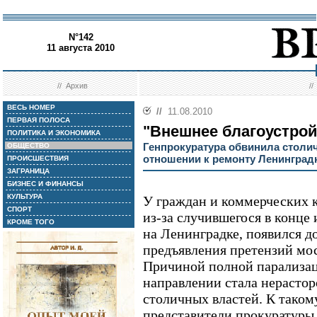
N°142
11 августа 2010
//
Архив
/
ВЕСЬ НОМЕР
//
11.08.2010
ПЕРВАЯ ПОЛОСА
"Внешнее благоустрой
ПОЛИТИКА И ЭКОНОМИКА
Генпрокуратура обвинила столи
ОБЩЕСТВО
отношении к ремонту Ленинград
ПРОИСШЕСТВИЯ
ЗАГРАНИЦА
БИЗНЕС И ФИНАНСЫ
КУЛЬТУРА
У граждан и коммерческих 
СПОРТ
из-за случившегося в конце
КРОМЕ ТОГО
на Ленинградке, появился д
предъявления претензий мос
Причиной полной парализац
направлении стала нерасто
столичных властей. К тако
представители прокуратуры 