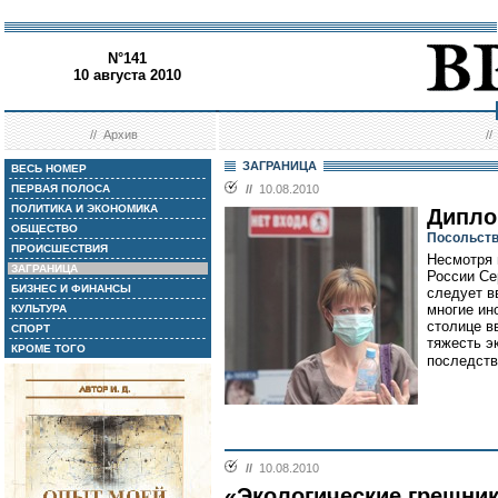
N°141
10 августа 2010
//
Архив
/
ЗАГРАНИЦА
ВЕСЬ НОМЕР
ПЕРВАЯ ПОЛОСА
//
10.08.2010
ПОЛИТИКА И ЭКОНОМИКА
Дипло
ОБЩЕСТВО
Посольств
ПРОИСШЕСТВИЯ
Несмотря 
ЗАГРАНИЦА
России Се
БИЗНЕС И ФИНАНСЫ
следует в
многие ин
КУЛЬТУРА
столице в
СПОРТ
тяжесть э
КРОМЕ ТОГО
последств
//
10.08.2010
«Экологические грешник