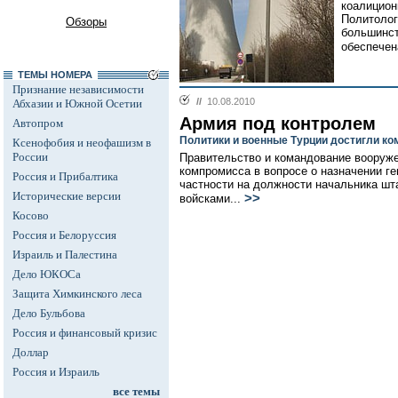
коалицион
Политолог
Обзоры
большинст
обеспечен
ТЕМЫ НОМЕРА
Признание независимости
//
10.08.2010
Абхазии и Южной Осетии
Армия под контролем
Автопром
Политики и военные Турции достигли к
Ксенофобия и неофашизм в
России
Правительство и командование вооруж
компромисса в вопросе о назначении г
Россия и Прибалтика
частности на должности начальника ш
Исторические версии
>>
войсками...
Косово
Россия и Белоруссия
Израиль и Палестина
Дело ЮКОСа
Защита Химкинского леса
Дело Бульбова
Россия и финансовый кризис
Доллар
Россия и Израиль
все темы