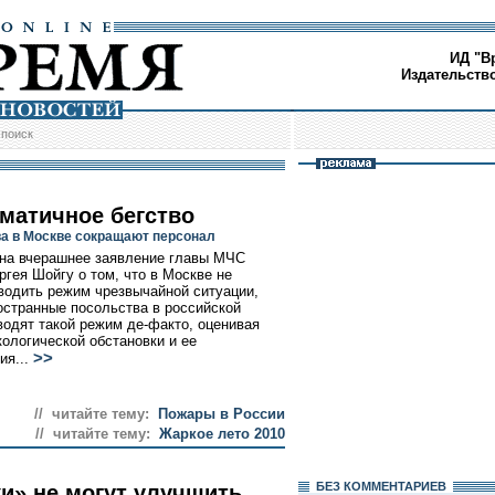
ИД "В
Издательств
/
поиск
матичное бегство
а в Москве сокращают персонал
на вчерашнее заявление главы МЧС
ргея Шойгу о том, что в Москве не
водить режим чрезвычайной ситуации,
остранные посольства в российской
водят такой режим де-факто, оценивая
кологической обстановки и ее
>>
ия...
// читайте тему:
Пожары в России
// читайте тему:
Жаркое лето 2010
БЕЗ КОМMЕНТАРИЕВ
и» не могут улучшить