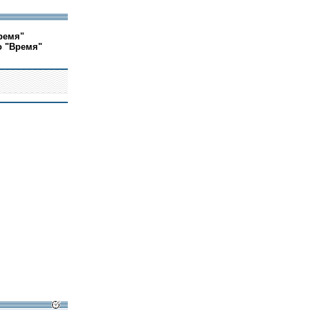
ремя"
о "Время"