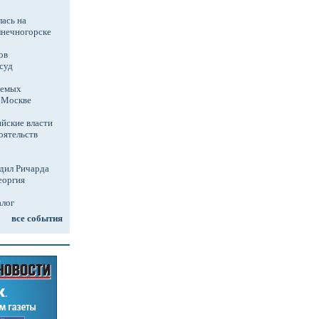
ась на
лнечногорске
ов
суд
аемых
в Москве
йские власти
оятельств
дил Ричарда
еоргия
алог
все события