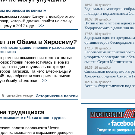
18:51, 16 декабря
Радикальная молодежь собрал
ым договором по климату
площади в подмосковном Со
канском городе Канкун в декабре этого
18:32, 16 декабря
овор, который должен прийти на смену
Путин отверг упреки адвокат
>>
ющему в 2012 году...
Ходорковского в давлении на 
17:58, 16 декабря
Задержан один из предполаг
ет ли Обама в Хиросиму?
организаторов беспорядков 
кий посол удивил японцев и разочаровал
17:10, 16 декабря
венников
Европарламент призвал росси
ускорить расследование обст
церемония поминовения жертв атомных
смерти Сергея Магнитского
овок Японии переместилась вчера из
 где трагедия случилась на три дня
16:35, 16 декабря
 город Нагасаки. На него американцы 9
Саакашвили посмертно награ
945 года сбросили экспериментальную
Холбрука орденом Святого Г
>>
ую бомбу «Толстяк»...
16:14, 16 декабря
Ассанж будет выпущен под з
// читайте тему:
Исторические версии
 на трудящихся
м компаниям в Чехии станет труднее
ижняя палата парламента Чехии
 для голосования о выражении доверия