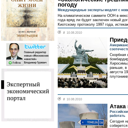
погоду
Международные эксперты медлят с нов
На климатическом саммите ООН в мекси
года вряд ли будет заключен новый дог
Киотскому протоколу 1997 года, истека
//
10.08.2010
Приед
Американс
соотечест
Скорбная 
бомбардир
Хиросимы,
раньше, в
августа 1
плутониев
//
10.08.2010
Атака
Российски
работать
Сегодня н
соберется