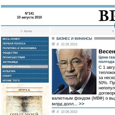
N°141
10 августа 2010
//
Архив
/
БИЗНЕС И ФИНАНСЫ
ВЕСЬ НОМЕР
ПЕРВАЯ ПОЛОСА
//
10.08.2010
ПОЛИТИКА И ЭКОНОМИКА
Весен
ОБЩЕСТВО
Цена га
ПРОИСШЕСТВИЯ
полгода
ЗАГРАНИЦА
С 1 авг
БИЗНЕС И ФИНАНСЫ
КУЛЬТУРА
теплоко
СПОРТ
за неск
КРОМЕ ТОГО
50%. Пр
непопул
догово
валютным фондом (МВФ) о выд
>>
млрд долл...
//
10.08.2010