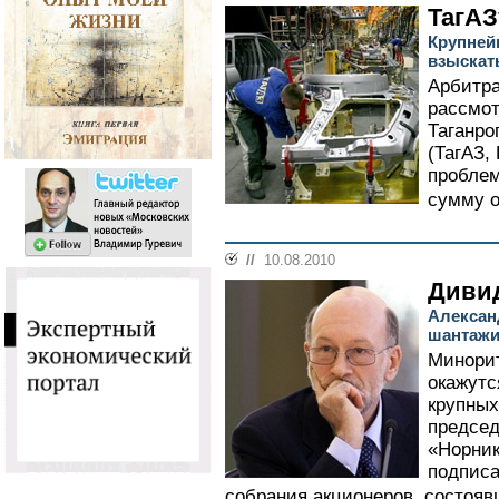
ТагАЗ
Крупней
взыскат
Арбитра
рассмот
Таганро
(ТагАЗ,
пробле
сумму о
//
10.08.2010
Диви
Алексан
шантажи
Минорит
окажутс
крупных
председ
«Норни
подписа
собрания акционеров, состояв