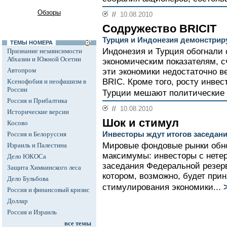
Обзоры
//
10.08.2010
Содружество BRICIT
Турция и Индонезия демонстрир
ТЕМЫ НОМЕРА
Индонезия и Турция обогнали 
Признание независимости
Абхазии и Южной Осетии
экономическим показателям, с
Автопром
эти экономики недостаточно в
BRIC. Кроме того, росту инве
Ксенофобия и неофашизм в
России
Турции мешают политические 
Россия и Прибалтика
//
10.08.2010
Исторические версии
Шок и стимул
Косово
Инвесторы ждут итогов заседа
Россия и Белоруссия
Мировые фондовые рынки обн
Израиль и Палестина
максимумы: инвесторы с нете
Дело ЮКОСа
заседания Федеральной резер
Защита Химкинского леса
котором, возможно, будет при
Дело Бульбова
стимулирования экономики...
Россия и финансовый кризис
Доллар
Россия и Израиль
все темы