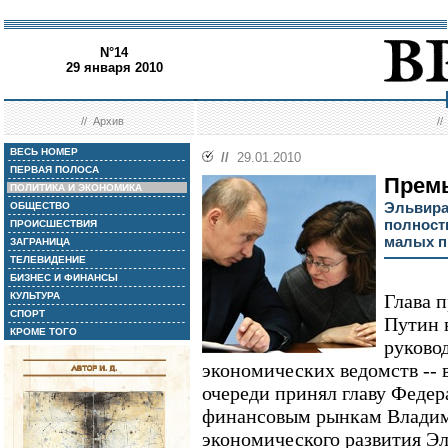
N°14
29 января 2010
//
Архив
/
ВЕСЬ НОМЕР
//
29.01.2010
ПЕРВАЯ ПОЛОСА
Прем
ПОЛИТИКА И ЭКОНОМИКА
Эльвира
ОБЩЕСТВО
полност
ПРОИСШЕСТВИЯ
малых п
ЗАГРАНИЦА
ТЕЛЕВИДЕНИЕ
БИЗНЕС И ФИНАНСЫ
КУЛЬТУРА
Глава 
СПОРТ
Путин 
КРОМЕ ТОГО
руково
экономических ведомств -- 
очереди принял главу Феде
финансовым рынкам Владим
экономического развития Э