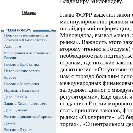
Владимиру Миловидову.
Обзоры
Глава ФСФР выделил закон 
манипулированию рынком и
инсайдерской информации, к
ТЕМЫ НОМЕРА
Миловидова, вызвал «очень
Признание независимости
Абхазии и Южной Осетии
рынка». Важность этого зако
Автопром
второму чтению в Госдуме)
Ксенофобия и неофашизм в
необходимостью подтянуться
России
странам, где похожие закон
Россия и Прибалтика
десятилетие: «Отсутствие э
Исторические версии
нам с гораздо большим осно
Косово
международных финансовых
Россия и Белоруссия
затрудняет диалог с между
Израиль и Палестина
регуляторами». Еще одной 
Дело ЮКОСа
создания в России мирового
Защита Химкинского леса
стать принятие законов, ф
Дело Бульбова
рынка: «О клиринге», «О б
Россия и финансовый кризис
торгах», «О центральном де
Доллар
Россия и Израиль