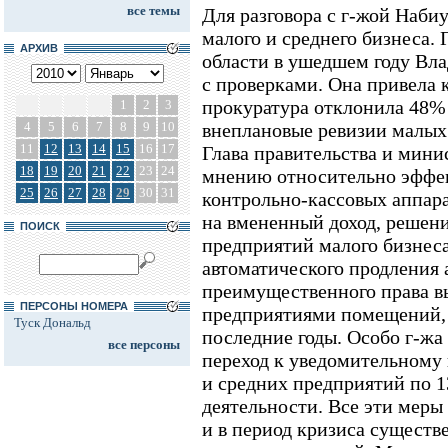
все темы
Для разговора с г-жой Наби
малого и среднего бизнеса.
АРХИВ
области в ушедшем году Вл
с проверками. Она привела к
прокуратура отклонила 48% 
1
2
3
4
5
6
7
8
9
10
внеплановые ревизии малых
11
12
13
14
15
16
17
Глава правительства и мин
18
19
20
21
22
23
24
мнению относительно эффе
25
26
27
28
29
30
31
контрольно-кассовых аппарат
на вмененный доход, решен
ПОИСК
предприятий малого бизнеса
автоматического продления
преимущественного права 
ПЕРСОНЫ НОМЕРА
предприятиями помещений, 
Туск Дональд
последние годы. Особо г-ж
все персоны
переход к уведомительному
и средних предприятий по 
деятельности. Все эти меры
и в период кризиса сущест