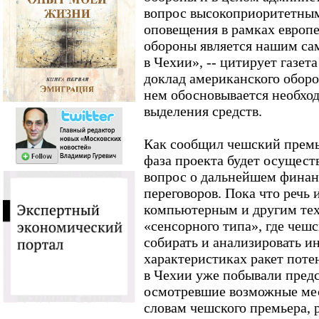
вопрос высокоприоритетным
оповещения в рамках европ
обороны является нашим са
в Чехии», -- цитирует газе
доклад американского оборо
нем обосновывается необхо
выделения средств.
Как сообщил чешский премь
фаза проекта будет осущест
вопрос о дальнейшем финан
переговоров. Пока что речь 
компьютерным и другим те
«сенсорного типа», где чеш
собирать и анализировать и
характеристиках ракет поте
в Чехии уже побывали предс
осмотревшие возможные мес
словам чешского премьера, р