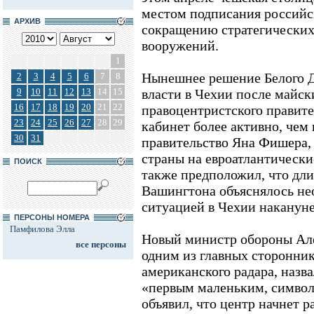
местом подписания российс
АРХИВ
сокращению стратегических
вооружений.
1
Нынешнее решение Белого Д
2
3
4
5
6
7
8
9
10
11
12
13
14
15
власти в Чехии после майс
16
17
18
19
20
21
22
правоцентристского правите
23
24
25
26
27
28
29
кабинет более активно, чем
30
31
правительство Яна Фишера,
страны на евроатлантически
ПОИСК
также предположил, что дл
Вашингтона объяснялось не
ситуацией в Чехии накануне
ПЕРСОНЫ НОМЕРА
Памфилова Элла
Новый министр обороны Але
все персоны
одним из главных сторонник
американского радара, наз
«первым маленьким, симво
объявил, что центр начнет р