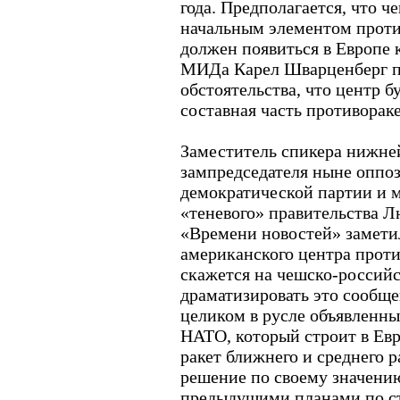
года. Предполагается, что ч
начальным элементом проти
должен появиться в Европе к
МИДа Карел Шварценберг п
обстоятельства, что центр б
составная часть противора
Заместитель спикера нижне
зампредседателя ныне оппо
демократической партии и 
«теневого» правительства 
«Времени новостей» заметил
американского центра прот
скажется на чешско-россий
драматизировать это сообщ
целиком в русле объявленны
НАТО, который строит в Ев
ракет ближнего и среднего 
решение по своему значени
предыдущими планами по ст