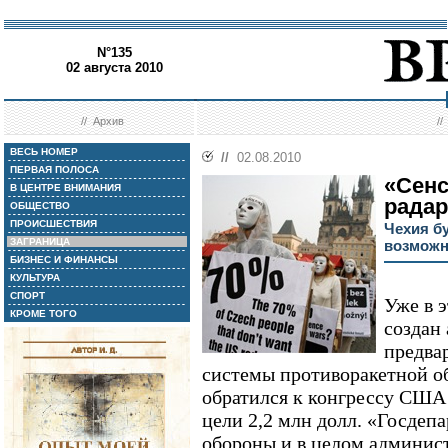
N°135
02 августа 2010
//
Архив
/
ВЕСЬ НОМЕР
//
02.08.2010
ПЕРВАЯ ПОЛОСА
«Сенс
В ЦЕНТРЕ ВНИМАНИЯ
радар
ОБЩЕСТВО
ПРОИСШЕСТВИЯ
Чехия б
ЗАГРАНИЦА
возможн
БИЗНЕС И ФИНАНСЫ
КУЛЬТУРА
СПОРТ
Уже в 
КРОМЕ ТОГО
создан
предва
системы противоракетной о
обратился к конгрессу США 
цели 2,2 млн долл. «Госдеп
обороны и в целом админис