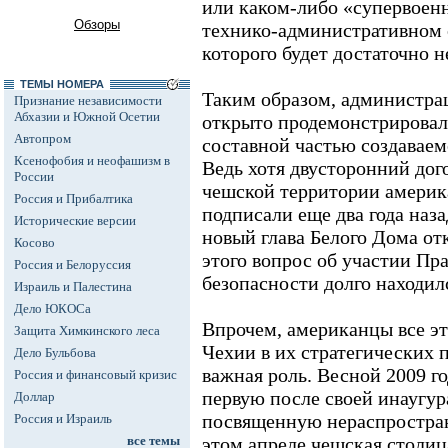
или каком-либо «супервоенн
Обзоры
технико-административном 
которого будет достаточно н
ТЕМЫ НОМЕРА
Таким образом, администра
Признание независимости
Абхазии и Южной Осетии
открыто продемонстрировала
Автопром
составной частью создаваем
Ксенофобия и неофашизм в
Ведь хотя двусторонний дог
России
чешской территории америк
Россия и Прибалтика
подписали еще два года наза
Исторические версии
новый глава Белого Дома отк
Косово
этого вопрос об участии Пр
Россия и Белоруссия
безопасности долго находил
Израиль и Палестина
Дело ЮКОСа
Впрочем, американцы все эт
Защита Химкинского леса
Чехии в их стратегических 
Дело Бульбова
важная роль. Весной 2009 г
Россия и финансовый кризис
первую после своей инаугур
Доллар
посвященную нераспростран
Россия и Израиль
все темы
этом апреле чешская столи