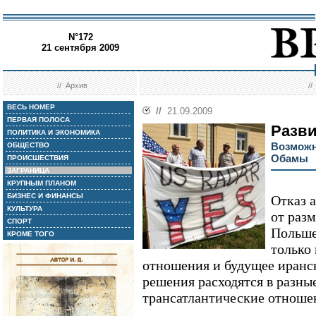
N°172
21 сентября 2009
//
Архив
/
ВЕСЬ НОМЕР
//
21.09.2009
ПЕРВАЯ ПОЛОСА
Разви
ПОЛИТИКА И ЭКОНОМИКА
Возможн
ОБЩЕСТВО
Обамы
ПРОИСШЕСТВИЯ
ЗАГРАНИЦА
КРУПНЫМ ПЛАНОМ
БИЗНЕС И ФИНАНСЫ
Отказ 
КУЛЬТУРА
от раз
СПОРТ
Польше
КРОМЕ ТОГО
только
отношения и будущее иранск
решения расходятся в разные
трансатлантические отноше