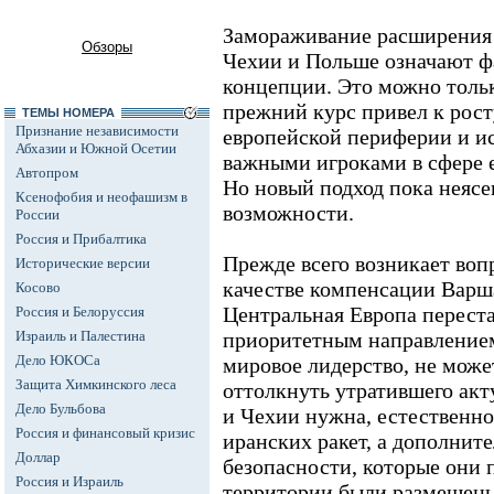
Замораживание расширения 
Обзоры
Чехии и Польше означают ф
концепции. Это можно тольк
прежний курс привел к рос
ТЕМЫ НОМЕРА
Признание независимости
европейской периферии и и
Абхазии и Южной Осетии
важными игроками в сфере 
Автопром
Но новый подход пока неясе
Ксенофобия и неофашизм в
возможности.
России
Россия и Прибалтика
Прежде всего возникает вопр
Исторические версии
качестве компенсации Варша
Косово
Центральная Европа перест
Россия и Белоруссия
Израиль и Палестина
приоритетным направлением
Дело ЮКОСа
мировое лидерство, не може
Защита Химкинского леса
оттолкнуть утратившего ак
Дело Бульбова
и Чехии нужна, естественно
Россия и финансовый кризис
иранских ракет, а дополнит
Доллар
безопасности, которые они 
Россия и Израиль
территории были размещены