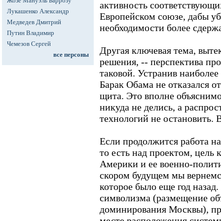
Жозе Мануэль Баррозу
активность соответствующих
Лукашенко Александр
Европейском союзе, дабы уб
Медведев Дмитрий
необходимости более сдерж
Путин Владимир
Чемезов Сергей
Другая ключевая тема, выте
все персоны
решения, -- перспектива пр
таковой. Устранив наиболее
Барак Обама не отказался о
щита. Это вполне объяснимо
никуда не делись, а распро
технологий не остановить. 
Если продолжится работа 
то есть над проектом, цель 
Америки и ее военно-полити
скором будущем мы вернемс
которое было еще год назад.
символизма (размещение объ
доминирования Москвы), пр
месте расположения системы