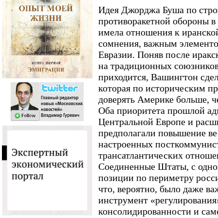
Идея Джорджа Буша по стро
противоракетной обороны в
имела отношения к иранской 
сомнения, важным элементо
Евразии. Поняв после иракс
на традиционных союзников
приходится, Вашингтон сдел
которая по историческим п
доверять Америке больше, ч
Оба приоритета прошлой ад
Центральной Европе и расш
предполагали повышение ве
настроенных посткоммунист
трансатлантических отноше
Соединенные Штаты, с одно
позиции по периметру росси
что, вероятно, было даже в
инструмент «регулирования
консолидированности и сам