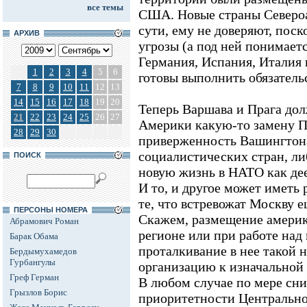
все темы
США. Новые страны Североа
сути, ему не доверяют, поско
АРХИВ
угрозы (а под ней понимает
Германия, Испания, Италия 
1
2
3
4
5
6
готовы выполнить обязатель
7
8
9
10
11
12
13
14
15
16
17
18
19
20
Теперь Варшава и Прага до
21
22
23
24
25
26
27
Америки какую-то замену П
28
29
30
приверженность Вашингтон
социалистических стран, ли
ПОИСК
новую жизнь в НАТО как де
И то, и другое может иметь 
те, что встревожат Москву 
ПЕРСОНЫ НОМЕРА
Скажем, размещение америк
Абрамович Роман
регионе или при работе на
Барак Обама
проталкивание в нее такой 
Бердымухамедов
Гурбангулы
организацию к изначальной 
Греф Герман
В любом случае по мере с
Грызлов Борис
приоритетности Центрально