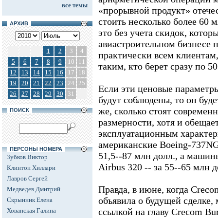
все темы
«прорывной продукт» отечес
стоить несколько более 60 м
АРХИВ
это без учета скидок, котор
авиастроительном бизнесе 
1
2
3
4
практически всем клиентам,
5
6
7
8
9
10
11
таким, кто берет сразу по 5
12
13
14
15
16
17
18
19
20
21
22
23
24
25
Если эти ценовые параметр
26
27
28
29
30
31
будут соблюдены, то он буд
же, сколько стоят современ
ПОИСК
размерности, хотя и обещае
эксплуатационным характер
американские Boeing-737NG 
ПЕРСОНЫ НОМЕРА
51,5--87 млн долл., а маши
Зубков Виктор
Airbus 320 -- за 55--65 млн 
Клинтон Хиллари
Лавров Сергей
Правда, в июне, когда Creco
Медведев Дмитрий
объявила о будущей сделке, 
Скрынник Елена
ссылкой на главу Crecom Bu
Хованская Галина