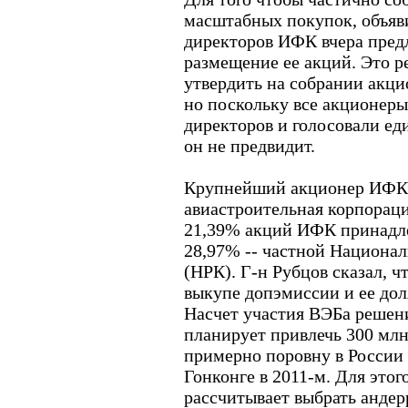
масштабных покупок, объяви
директоров ИФК вчера пред
размещение ее акций. Это 
утвердить на собрании акци
но поскольку все акционеры
директоров и голосовали ед
он не предвидит.
Крупнейший акционер ИФК 
авиастроительная корпораци
21,39% акций ИФК принадл
28,97% -- частной Национа
(НРК). Г-н Рубцов сказал, ч
выкупе допэмиссии и ее дол
Насчет участия ВЭБа решен
планирует привлечь 300 млн
примерно поровну в России д
Гонконге в 2011-м. Для это
рассчитывает выбрать андер