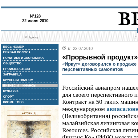
N°128
22 июля 2010
//
Архив
/
ВЕСЬ НОМЕР
//
22.07.2010
ПЕРВАЯ ПОЛОСА
«Прорывной продукт»
ПОЛИТИКА И ЭКОНОМИКА
«Иркут» договорился о продаже
ОБЩЕСТВО
перспективных самолетов
ПРОИСШЕСТВИЯ
ЗАГРАНИЦА
КРУПНЫМ ПЛАНОМ
БИЗНЕС И ФИНАНСЫ
Российский авиапром нашел 
КУЛЬТУРА
для своего перспективного 
СПОРТ
Контракт на 50 таких машин
КРОМЕ ТОГО
международном
авиасалон
(Великобритания) российск
малайзийская лизинговая к
Resources. Российская лиз
Финанс Ко» (ИФК) между те