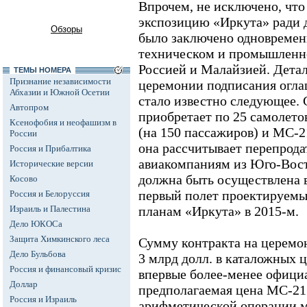
Впрочем, не исключено, чт
экспозицию «Иркута» ради д
Обзоры
было заключено одновременн
техническом и промышленн
Россией и Малайзией. Детал
ТЕМЫ НОМЕРА
Признание независимости
церемонии подписания огла
Абхазии и Южной Осетии
стало известно следующее. 
Автопром
приобретает по 25 самолето
Ксенофобия и неофашизм в
(на 150 пассажиров) и МС-21
России
она рассчитывает перепрод
Россия и Прибалтика
авиакомпаниям из Юго-Вост
Исторические версии
должна быть осуществлена в
Косово
первый полет проектируемы
Россия и Белоруссия
Израиль и Палестина
планам «Иркута» в 2015-м.
Дело ЮКОСа
Защита Химкинского леса
Сумму контракта на церемо
Дело Бульбова
3 млрд долл. в каталожных 
Россия и финансовый кризис
впервые более-менее офици
Доллар
предполагаемая цена МС-21
Россия и Израиль
арифметической операции м