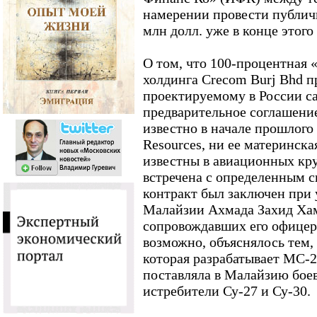
намерении провести публич
млн долл. уже в конце этого 
О том, что 100-процентная 
холдинга Crecom Burj Bhd п
проектируемому в России с
предварительное соглашение
известно в начале прошлого
Resources, ни ее материнска
известны в авиационных кру
встречена с определенным с
контракт был заключен при
Малайзии Ахмада Захид Ха
сопровождавших его офицеро
возможно, объяснялось тем,
которая разрабатывает МС-2
поставляла в Малайзию боев
истребители Су-27 и Су-30.