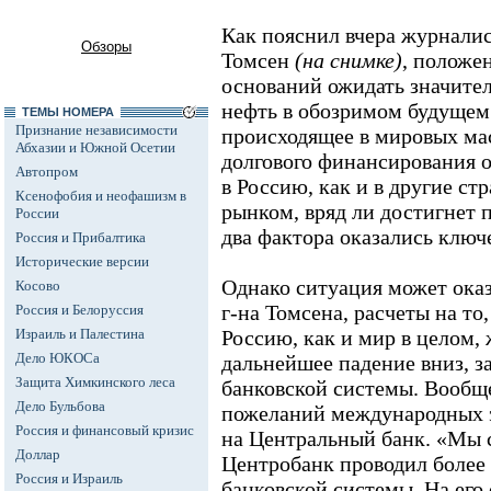
Как пояснил вчера журнали
Обзоры
Томсен
(на снимке)
, положен
оснований ожидать значите
нефть в обозримом будущем
ТЕМЫ НОМЕРА
Признание независимости
происходящее в мировых ма
Абхазии и Южной Осетии
долгового финансирования о
Автопром
в Россию, как и в другие с
Ксенофобия и неофашизм в
рынком, вряд ли достигнет 
России
два фактора оказались клю
Россия и Прибалтика
Исторические версии
Однако ситуация может ока
Косово
г-на Томсена, расчеты на то
Россия и Белоруссия
Израиль и Палестина
Россию, как и мир в целом, 
Дело ЮКОСа
дальнейшее падение вниз, з
Защита Химкинского леса
банковской системы. Вообщ
Дело Бульбова
пожеланий международных э
Россия и финансовый кризис
на Центральный банк. «Мы 
Доллар
Центробанк проводил более
Россия и Израиль
банковской системы. На его