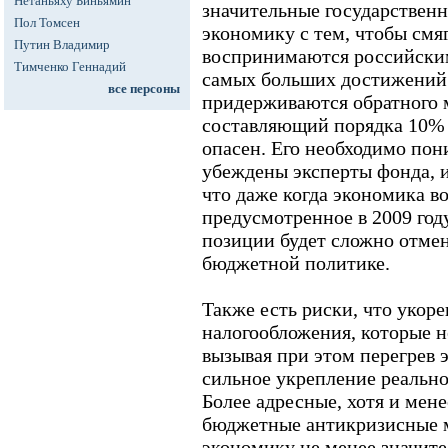
Нетаньяху Биньямин
значительные государственн
Пол Томсен
экономику с тем, чтобы смяг
Путин Владимир
воспринимаются российским
Тимченко Геннадий
самых больших достижений
все персоны
придерживаются обратного 
составляющий порядка 10% 
опасен. Его необходимо пони
убеждены эксперты фонда, и
что даже когда экономика в
предусмотренное в 2009 го
позиции будет сложно отмен
бюджетной политике.
Также есть риски, что укоре
налогообложения, которые н
вызывая при этом перегрев 
сильное укрепление реально
Более адресные, хотя и мен
бюджетные антикризисные м
экономику не менее значит