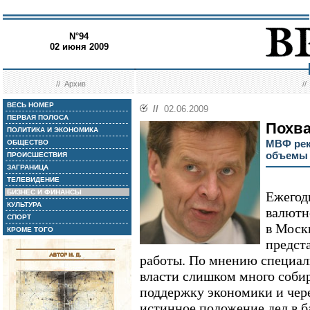
N°94
02 июня 2009
//
Архив
/
ВЕСЬ НОМЕР
//
02.06.2009
ПЕРВАЯ ПОЛОСА
Похва
ПОЛИТИКА И ЭКОНОМИКА
МВФ рек
ОБЩЕСТВО
объемы 
ПРОИСШЕСТВИЯ
ЗАГРАНИЦА
ТЕЛЕВИДЕНИЕ
БИЗНЕС И ФИНАНСЫ
Ежегод
КУЛЬТУРА
валютн
СПОРТ
в Моск
КРОМЕ ТОГО
предста
работы. По мнению специал
власти слишком много соби
поддержку экономики и чер
истинное положение дел в б