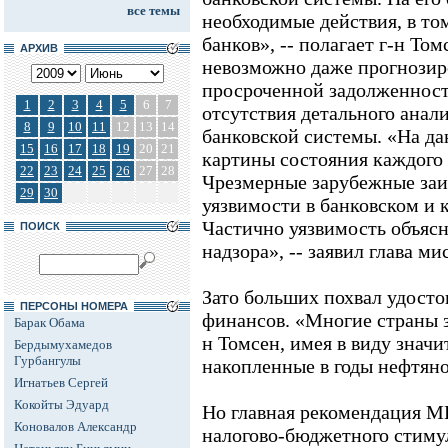
все темы
необходимые действия, в то
банков», -- полагает г-н Том
АРХИВ
невозможно даже прогнозир
просроченной задолженности
1
2
3
4
5
6
7
отсутствия детального анал
8
9
10
11
12
13
14
банковской системы. «На да
15
16
17
18
19
20
21
картины состояния каждого 
22
23
24
25
26
27
28
Чрезмерные зарубежные заи
29
30
уязвимости в банковском и 
Частично уязвимость объясн
ПОИСК
надзора», -- заявил глава ми
Зато больших похвал удост
ПЕРСОНЫ НОМЕРА
финансов. «Многие страны з
Барак Обама
н Томсен, имея в виду значи
Бердымухамедов
Гурбангулы
накопленные в годы нефтяно
Игнатьев Сергей
Кокойты Эдуард
Но главная рекомендация М
Коновалов Александр
налогово-бюджетного стимул