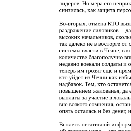
лидеров. Но мера его непри
снизилась, как защита перс
Во-вторых, отмена КТО выз
раздражение силовиков -- да
высоких начальников, скольк
так далеко не в восторге о
системы власти в Чечне, в 
количестве благополучно вп
недавно воевали солдаты и 
теперь им грозят еще и пря
кто уйдет из Чечни как изб
надбавок. Тем, кто останет
повышением жалованья, да е
выплаты за участие в локал
вне всякого сомнения, оста
опять осталась и без денег, 
Всплеск негативной информ