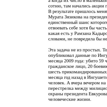
а когда их число в маленько
сотню, там начались акции 
В результате пришлось мен
Мурата Зязикова на президе
единственный шанс которого
отвоевать себе хотя бы част
какая есть у Рамзана Кадыр
словами, не повредила бы н
Эта задача не из простых. 
опубликовал данные по Инг
месяца 2009 года: убито 59 
гражданское лицо, 20 боеви
шесть прикомандированных 
месяца год назад в Ингушет
человек. А вчера вечером н
перестрелка между милици
охраны президента Евкурова
человеческие жизни.