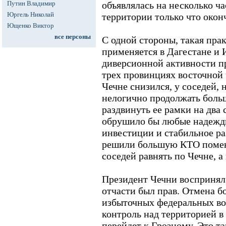
Путин Владимир
объявлялась на несколько час
Юргель Николай
территории только что окон
Ющенко Виктор
все персоны
С одной стороны, такая пра
применяется в Дагестане и
диверсионной активности п
трех провинциях восточной ч
Чечне снизился, у соседей, 
нелогично продолжать боль
раздвинуть ее рамки на два 
обрушило бы любые надежды
инвестиции и стабильное ра
решили большую КТО помен
соседей равнять по Чечне, а
Президент Чечни воспринял 
отчасти был прав. Отмена б
избыточных федеральных вой
контроль над территорией в
перейдет к Грозному. Это т