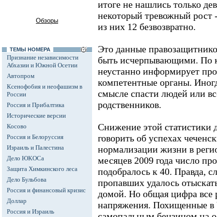
итоге не нашлись только де
некоторый тревожный рост --
Обзоры
из них 12 безвозвратно.
Это данные правозащитнико
ТЕМЫ НОМЕРА
Признание независимости
быть исчерпывающими. По 
Абхазии и Южной Осетии
неустанно информирует про
Автопром
компетентные органы. Иногд
Ксенофобия и неофашизм в
смысле спасти людей или вс
России
родственников.
Россия и Прибалтика
Исторические версии
Снижение этой статистики 
Косово
говорить об успехах чеченск
Россия и Белоруссия
Израиль и Палестина
нормализации жизни в регио
Дело ЮКОСа
месяцев 2009 года число пр
Защита Химкинского леса
подобралось к 40. Правда, 
Дело Бульбова
пропавших удалось отыскать
Россия и финансовый кризис
домой. Но общая цифра все 
Доллар
напряжения. Похищенные в Ч
Россия и Израиль
самопальным бензином на об