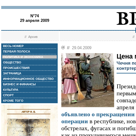
N°74
29 апреля 2009
//
Архив
/
ВЕСЬ НОМЕР
//
29.04.2009
ПЕРВАЯ ПОЛОСА
Цена 
ПОЛИТИКА И ЭКОНОМИКА
Чечня п
ОБЩЕСТВО
контрте
ПРОИСШЕСТВИЯ
ЗАГРАНИЦА
ИНФОРМАЦИОННОЕ ОБЩЕСТВО
БИЗНЕС И ФИНАНСЫ
Презид
КУЛЬТУРА
первым
СПОРТ
совпаде
КРОМЕ ТОГО
апреля 
объявлено о прекращении
операции
в республике, нов
обстрелах, фугасах и погиб
как из прохудившегося мешк