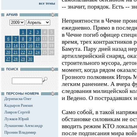
все темы
-- значит, порядок. Есть -- 
АРХИВ
Неприятности в Чечне прои
ежедневно. Прямо в послед
1
2
3
4
5
в Чечне погиб офицер спецн
6
7
8
9
10
11
12
время, трех контрактников 
13
14
15
16
17
18
19
Бамута. Пару дней назад не
20
21
22
23
24
25
26
артиллерийский снаряд, ока
27
28
29
30
строительного мусора, дето
момент, когда рядом оказал
ПОИСК
Грозного полковник Игорь М
легким ранением. А вчера ф
следования милицейской ко
ПЕРСОНЫ НОМЕРА
и Ведено. О пострадавших н
Дерипаска Олег
Кадыров Рамзан
Само собой, в такой напря
Лавров Сергей
обстановке силовикам не ост
Лужков Юрий
вводить режим КТО локальн
Лукашенко Александр
после подписания мира войн
Пронин Владимир