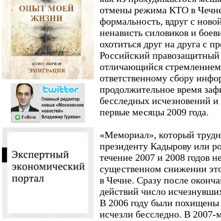
отмены режима КТО в Чечне,
формальность, вдруг с ново
ненависть силовиков и боев
охотиться друг на друга с 
Российский правозащитный
отличающийся стремлением
ответственному сбору инфор
продолжительное время заф
бесследных исчезновений и
первые месяцы 2009 года.
«Мемориал», который трудно
президенту Кадырову или р
течение 2007 и 2008 годов н
существенном снижении эт
в Чечне. Сразу после оконч
действий число исчезнувших
В 2006 году были похищены 
исчезли бесследно. В 2007-