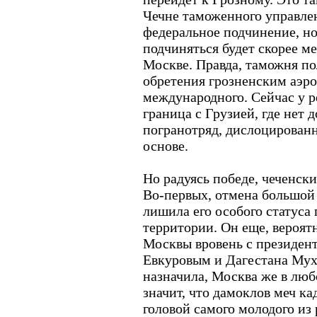
Чечне таможенного управлен
федеральное подчинение, но
подчиняться будет скорее м
Москве. Правда, таможня по
обретения грозненским аэро
международного. Сейчас у р
граница с Грузией, где нет 
погранотряд, дислоцирован
основе.
Но радуясь победе, чеченск
Во-первых, отмена большой
лишила его особого статус
территории. Он еще, вероятн
Москвы вровень с президе
Евкуровым и Дагестана Мух
назначила, Москва же в люб
значит, что дамоклов меч к
головой самого молодого из