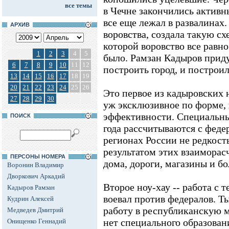
все темы
в Чечне закончились активн
все еще лежал в развалинах
АРХИВ
воровства, создала такую сх
которой воровство все равно
1
2
3
4
5
было. Рамзан Кадыров приду
6
7
8
9
10
11
12
построить город, и построил
13
14
15
16
17
18
19
20
21
22
23
24
25
26
Это первое из кадыровских н
27
28
29
30
уж эксклюзивное по форме,
эффективности. Специальны
ПОИСК
года рассчитываются с фед
регионах России не редкость
результатом этих взаиморас
ПЕРСОНЫ НОМЕРА
дома, дороги, магазины и б
Воронин Владимир
Дворкович Аркадий
Второе ноу-хау -- работа с 
Кадыров Рамзан
воевал против федералов. Т
Кудрин Алексей
работу в республиканскую 
Медведев Дмитрий
нет специального образован
Онищенко Геннадий