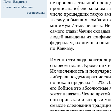
Путин Владимир
не прошли легальной проце
Саакашвили Михаил
прописана в федеральном за
все персоны
число прошедших такую амн
тысячу, а бывших комбатант
минимум 7 тыс. человек. Не
самого главы Чечни складыв
людей выведены из конфликт
федералам, их личный опыт 
по Кавказу.
Именно эти люди контролир
силовом плане. Кроме них 
Их численность и популярно
либерально-демократических
но пока в пределах 1--2%. 
его бойцов это абсолютные 
хотят навязать Чечне другой
они привыкли и который мог
смысле следования традиция
архаизировавшаяся и почти