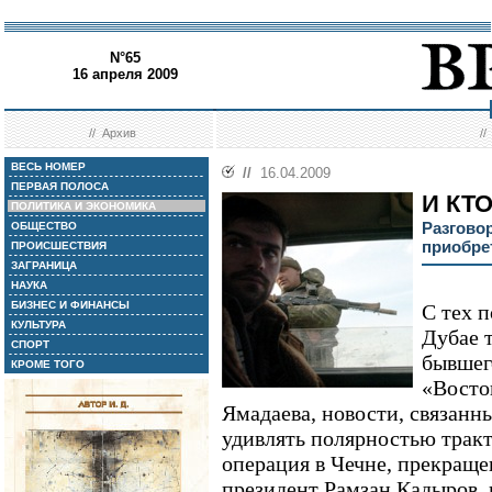
N°65
16 апреля 2009
//
Архив
/
ВЕСЬ НОМЕР
//
16.04.2009
ПЕРВАЯ ПОЛОСА
И КТО
ПОЛИТИКА И ЭКОНОМИКА
Разгово
ОБЩЕСТВО
приобре
ПРОИСШЕСТВИЯ
ЗАГРАНИЦА
НАУКА
БИЗНЕС И ФИНАНСЫ
С тех п
КУЛЬТУРА
Дубае т
СПОРТ
бывшег
КРОМЕ ТОГО
«Восто
Ямадаева, новости, связанн
удивлять полярностью трак
операция в Чечне, прекраще
президент Рамзан Кадыров, 