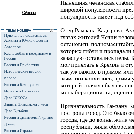
Нынешняя чеченская стабил
широкой популярности през
Обзоры
популярность имеет под соб
Отец Рамзана Кадырова, Ахм
ТЕМЫ НОМЕРА
Признание независимости
глазах жителей Чечни челов
Абхазии и Южной Осетии
остановить полномасштабну
Автопром
которых гибли и пропадали 
Ксенофобия и неофашизм в
зачастую оставались целы.
России
мог приехать в Кремль и сту
Россия и Прибалтика
так уж важно, в прямом или
Исторические версии
зачистки кончились, армия 
Косово
который сначала был склоне
Россия и Белоруссия
Израиль и Палестина
коллаборациониста, оценил э
Дело ЮКОСа
Защита Химкинского леса
Признательность Рамзану Кад
Дело Бульбова
построил город. Это было оч
Россия и финансовый кризис
города, где до войны жила ч
Доллар
республики, зияла обгорелая
Россия и Израиль
копошились уцелевшие. Чере