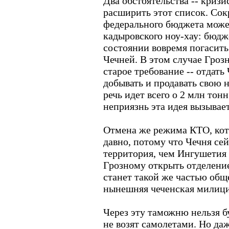
Два обстоятельства -- кризи
расширить этот список. Сок
федерального бюджета может
кадыровского ноу-хау: бюдж
состоянии вовремя погасить
Чечней. В этом случае Гроз
старое требование -- отдать
добывать и продавать свою н
речь идет всего о 2 млн тонн
неприязнь эта идея вызывае
Отмена же режима КТО, кото
давно, потому что Чечня сей
территория, чем Ингушетия 
Грозному открыть отделени
станет такой же частью общ
нынешняя чеченская милици
Через эту таможню нельзя б
не возят самолетами. Но да