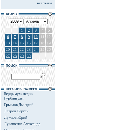
все темы
АРХИВ
1
2
3
4
5
6
7
8
9
10
11
12
13
14
15
16
17
18
19
20
21
22
23
24
25
26
27
28
29
30
ПОИСК
ПЕРСОНЫ НОМЕРА
Бердымухамедов
Гурбангулы
Грызлов Дмитрий
Лавров Сергей
Лужков Юрий
Лукашенко Александр