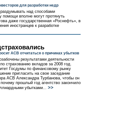
нвесторов для разработки недр
 раздумывать над способами
ку помощи вполне могут протянуть
това даже государственная «Роснефть», в
ения иностранцев к разработке
дстраховались
росит АСВ отчитаться о причинах убытков
озабочены результатами деятельности
 по страхованию вкладов за 2008 год.
итет Госдумы по финансовому рынку
шение пригласить на свое заседание
ора АСВ Александра Турбанова, чтобы он
 почему прошлый год агентство закончило
>>
ллиардными убытками...