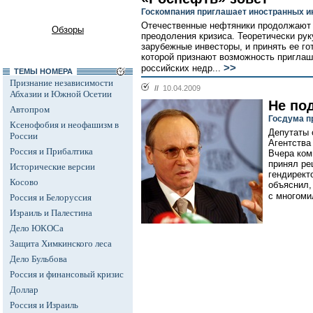
Госкомпания приглашает иностранных и
Отечественные нефтяники продолжают
Обзоры
преодоления кризиса. Теоретически ру
зарубежные инвесторы, и принять ее го
которой признают возможность приглаш
>>
российских недр...
ТЕМЫ НОМЕРА
Признание независимости
//
10.04.2009
Абхазии и Южной Осетии
Не по
Автопром
Госдума п
Ксенофобия и неофашизм в
Депутаты 
России
Агентства
Россия и Прибалтика
Вчера ком
принял ре
Исторические версии
гендирект
Косово
объяснил,
с многоми
Россия и Белоруссия
Израиль и Палестина
Дело ЮКОСа
Защита Химкинского леса
Дело Бульбова
Россия и финансовый кризис
Доллар
Россия и Израиль