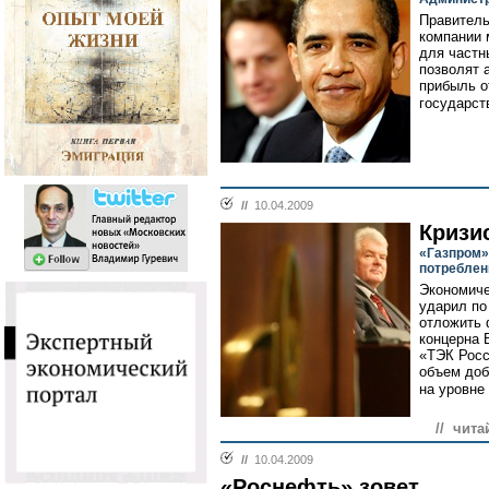
Правитель
компании 
для частн
позволят 
прибыль о
государст
//
10.04.2009
Кризи
«Газпром»
потреблени
Экономиче
ударил по
отложить 
концерна 
«ТЭК Росс
объем доб
на уровне
// чита
//
10.04.2009
«Роснефть» зовет