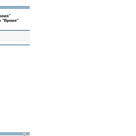
ремя"
о "Время"