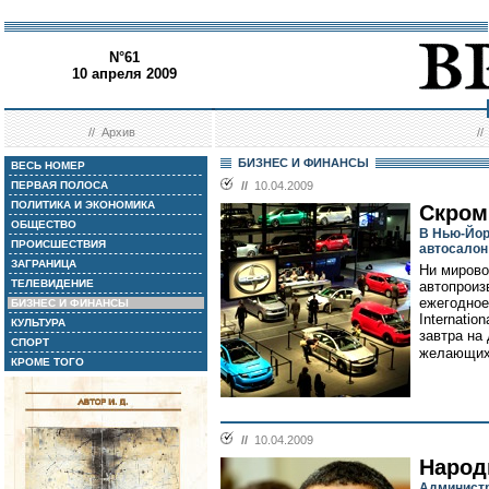
N°61
10 апреля 2009
//
Архив
/
БИЗНЕС И ФИНАНСЫ
ВЕСЬ НОМЕР
ПЕРВАЯ ПОЛОСА
//
10.04.2009
ПОЛИТИКА И ЭКОНОМИКА
Скром
ОБЩЕСТВО
В Нью-Йор
ПРОИСШЕСТВИЯ
автосалон
ЗАГРАНИЦА
Ни мирово
ТЕЛЕВИДЕНИЕ
автопроиз
ежегодное
БИЗНЕС И ФИНАНСЫ
Internatio
КУЛЬТУРА
завтра на
СПОРТ
желающих
КРОМЕ ТОГО
//
10.04.2009
Народ
Администр