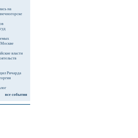
ась на
лнечногорске
ов
суд
аемых
в Москве
йские власти
оятельств
дил Ричарда
еоргия
алог
все события