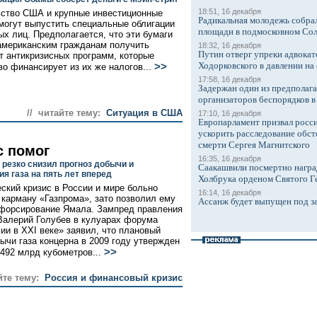
18:51, 16 декабря
ство США и крупные инвестиционные
Радикальная молодежь собрал
могут выпустить специальные облигации
площади в подмосковном Со
ых лиц. Предполагается, что эти бумаги
американским гражданам получить
18:32, 16 декабря
Путин отверг упреки адвокат
т антикризисных программ, которые
Ходорковского в давлении на 
>>
во финансирует из их же налогов...
17:58, 16 декабря
Задержан один из предполаг
организаторов беспорядков 
// читайте тему:
Ситуация в США
17:10, 16 декабря
Европарламент призвал росси
ускорить расследование обст
смерти Сергея Магнитского
с помог
16:35, 16 декабря
 резко снизил прогноз добычи и
Саакашвили посмертно награ
я газа на пять лет вперед
Холбрука орденом Святого Г
ский кризис в России и мире больно
16:14, 16 декабря
 карману «Газпрома», зато позволил ему
Ассанж будет выпущен под з
форсирование Ямала. Зампред правления
Валерий Голубев в кулуарах форума
ии в ХХI веке» заявил, что плановый
ычи газа концерна в 2009 году утвержден
>>
 492 млрд кубометров...
йте тему:
Россия и финансовый кризис