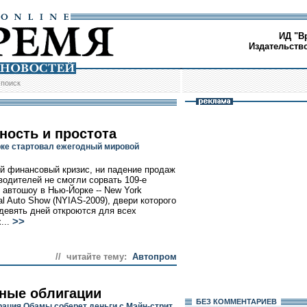
ИД "В
Издательств
/
поиск
ность и простота
ке стартовал ежегодный мировой
й финансовый кризис, ни падение продаж
водителей не смогли сорвать 109-е
 автошоу в Нью-Йорке -- New York
nal Auto Show (NYIAS-2009), двери которого
 девять дней откроются для всех
>>
...
// читайте тему:
Автопром
ные облигации
БЕЗ КОМMЕНТАРИЕВ
ация Обамы соберет деньги с Мэйн-стрит