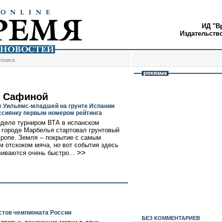
ИД "В
Издательств
/
поиск
 Сафиной
 Уильямс-младшей на грунте Испании
ссиянку первым номером рейтинга
еделе турниром ВТА в испанском
 городе Марбелья стартовал грунтовый
вропе. Земля -- покрытие с самым
 отскоком мяча, но вот события здесь
>>
виваются очень быстро...
стов чемпионата России
БЕЗ КОМMЕНТАРИЕВ