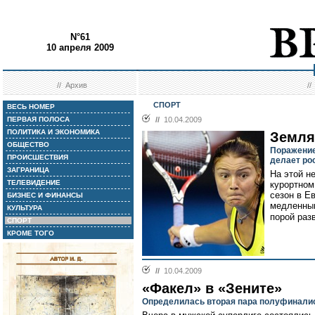
N°61
10 апреля 2009
//
Архив
/
СПОРТ
ВЕСЬ НОМЕР
ПЕРВАЯ ПОЛОСА
//
10.04.2009
ПОЛИТИКА И ЭКОНОМИКА
Земля
ОБЩЕСТВО
Поражение
ПРОИСШЕСТВИЯ
делает ро
ЗАГРАНИЦА
На этой н
ТЕЛЕВИДЕНИЕ
курортном
сезон в Е
БИЗНЕС И ФИНАНСЫ
медленным
КУЛЬТУРА
порой раз
СПОРТ
КРОМЕ ТОГО
//
10.04.2009
«Факел» в «Зените»
Определилась вторая пара полуфинали