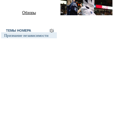
Обзоры
ТЕМЫ НОМЕРА
Признание независимости
Абхазии и Южной Осетии
Автопром
Ксенофобия и неофашизм в
России
Россия и Прибалтика
Исторические версии
Косово
Россия и Белоруссия
Израиль и Палестина
Дело ЮКОСа
Защита Химкинского леса
Дело Бульбова
Россия и финансовый кризис
Доллар
Россия и Израиль