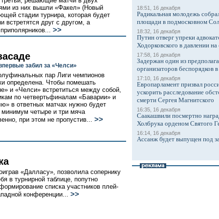
 третьи, решающие матчи в двух
ями из них вышли «Факел» (Новый
18:51, 16 декабря
Радикальная молодежь собрал
ующей стадии турнира, которая будет
площади в подмосковном Со
и встретятся друг с другом, а
>>
приполярников...
18:32, 16 декабря
Путин отверг упреки адвокат
Ходорковского в давлении на 
засаде
17:58, 16 декабря
Задержан один из предполаг
впервые забил за «Челси»
организаторов беспорядков 
олуфинальных пар Лиги чемпионов
17:10, 16 декабря
ки определена. Чтобы помешать
Европарламент призвал росси
е» и «Челси» встретиться между собой,
ускорить расследование обст
икам по четвертьфиналам «Баварии» и
смерти Сергея Магнитского
ю» в ответных матчах нужно будет
16:35, 16 декабря
к минимум четыре и три мяча
Саакашвили посмертно награ
>>
венно, при этом не пропустив...
Холбрука орденом Святого Г
16:14, 16 декабря
Ассанж будет выпущен под з
ка
оиграв «Далласу», позволила сопернику
ебя в турнирной таблице, попутно
формирование списка участников плей-
>>
падной конференции...