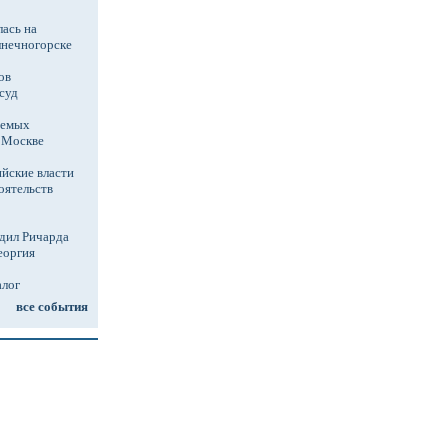
ась на
лнечногорске
ов
суд
аемых
в Москве
йские власти
оятельств
дил Ричарда
еоргия
алог
все события