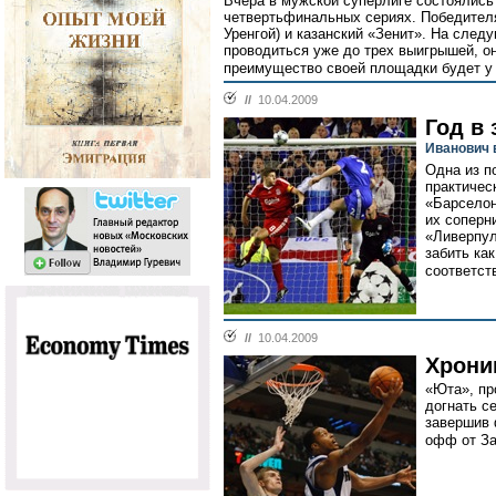
Вчера в мужской суперлиге состоялись
четвертьфинальных сериях. Победител
Уренгой) и казанский «Зенит». На след
проводиться уже до трех выигрышей, он
преимущество своей площадки будет у 
//
10.04.2009
Год в 
Иванович 
Одна из п
практичес
«Барселон
их соперн
«Ливерпул
забить ка
соответст
//
10.04.2009
Хрони
«Юта», пр
догнать с
завершив 
офф от За