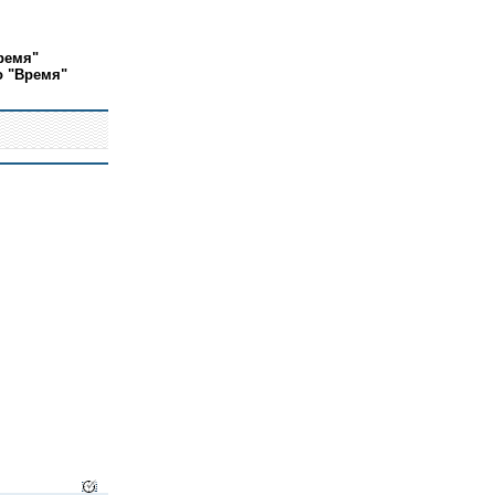
ремя"
о "Время"