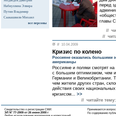
Медведев Дмитрий
перед з
Набиуллина Элвира
админи
Путин Владимир
«общест
Саакашвили Михаил
главы С
все персоны
// ч
// чит
//
10.04.2009
Кризис по колено
Россияне оказались большими э
американцы
Россияне и поляки смотрят на
с большим оптимизмом, чем и
Германии и Великобритании. Т
чем жители других стран, скл
действия своих национальных 
>>
кризисом...
// читайте тему:
Свидетельство о регистрации СМИ:
Принимаются вопросы
ЭЛ N° 77-2909 от 26 июня 2000 г
По содержанию публ
Любое использование материалов и иллюстраций