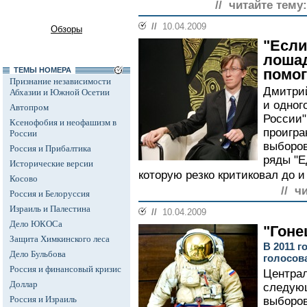
// читайте тему:
//
10.04.2009
Обзоры
"Если
лошад
ТЕМЫ НОМЕРА
помог
Признание независимости
Дмитрий
Абхазии и Южной Осетии
и одног
Автопром
России"
Ксенофобия и неофашизм в
проигр
России
выборов
Россия и Прибалтика
ряды "Е
Исторические версии
которую резко критиковал до и
Косово
// ч
Россия и Белоруссия
Израиль и Палестина
//
10.04.2009
Дело ЮКОСа
"Гоне
Защита Химкинского леса
В 2011 г
Дело Бульбова
голосов
Россия и финансовый кризис
Централ
Доллар
следую
Россия и Израиль
выборов