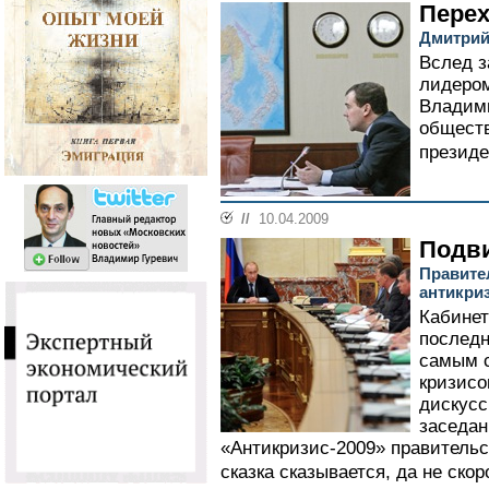
Перех
Дмитрий
Вслед з
лидером
Владим
обществ
президе
//
10.04.2009
Подви
Правите
антикри
Кабинет
последн
самым с
кризисо
дискусс
заседан
«Антикризис-2009» правительс
сказка сказывается, да не скор