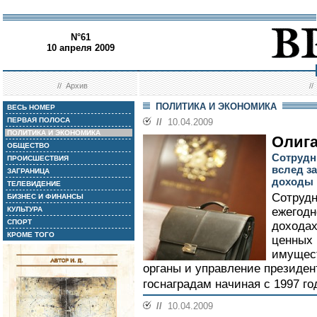
N°61
10 апреля 2009
//
Архив
/
ПОЛИТИКА И ЭКОНОМИКА
ВЕСЬ НОМЕР
ПЕРВАЯ ПОЛОСА
//
10.04.2009
ПОЛИТИКА И ЭКОНОМИКА
Олига
ОБЩЕСТВО
Сотрудн
ПРОИСШЕСТВИЯ
вслед з
ЗАГРАНИЦА
доходы
ТЕЛЕВИДЕНИЕ
Сотрудн
БИЗНЕС И ФИНАНСЫ
КУЛЬТУРА
ежегодн
СПОРТ
доходах
КРОМЕ ТОГО
ценных 
имущест
органы и управление президен
госнаградам начиная с 1997 год
//
10.04.2009