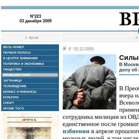
N°223
03 декабря 2009
//
Архив
/
ВЕСЬ НОМЕР
//
03.12.2009
ПЕРВАЯ ПОЛОСА
Силы 
В ЦЕНТРЕ ВНИМАНИЯ
В Москв
ПОЛИТИКА И ЭКОНОМИКА
делу об
ОБЩЕСТВО
ПРОИСШЕСТВИЯ
ЗАГРАНИЦА
ТЕЛЕВИДЕНИЕ
В Прео
БИЗНЕС И ФИНАНСЫ
вчера 
КУЛЬТУРА
Всевол
СПОРТ
примен
КРОМЕ ТОГО
сотрудника милиции из ОВД
единственное после громко
избиении
в апреле прошлог
молодых людей, в том числе