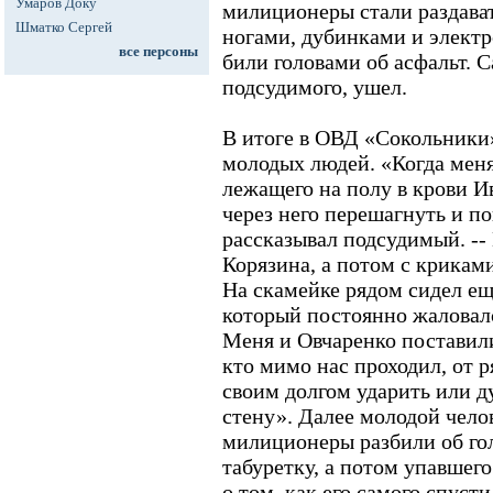
Умаров Доку
милиционеры стали раздават
Шматко Сергей
ногами, дубинками и электр
все персоны
били головами об асфальт. С
подсудимого, ушел.
В итоге в ОВД «Сокольники
молодых людей. «Когда меня 
лежащего на полу в крови И
через него перешагнуть и по
рассказывал подсудимый. --
Корязина, а потом с криками
На скамейке рядом сидел ещ
который постоянно жаловался
Меня и Овчаренко поставили
кто мимо нас проходил, от р
своим долгом ударить или д
стену». Далее молодой челов
милиционеры разбили об го
табуретку, а потом упавшего
о том, как его самого спуст