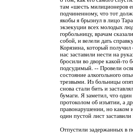
там «шесть милиционеров ег
подчиненному, что тот долж
якобы я брызнул в лицо Тар
экзекуции всех молодых люд
горбольницу, врачам сказал
собой, и велели дать справк
Корязина, который получил
нас заставили нести на рук
бросили во дворе какой-то б
подсудимый. -- Провели осв
состояние алкогольного опья
трезвыми. Из больницы опят
снова стали бить и заставля
бумаги. Я заметил, что один
протоколом об изъятии, а д
правонарушении, но каком и
один пустой лист заставили
Отпустили задержанных в п