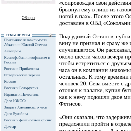
«сопровождая свои действи
брызнул ему в лицо из газов
ногой в пах». После этого О
Обзоры
доставлен в ОВД «Сокольни
Подсудимый Остапов, субти
ТЕМЫ НОМЕРА
Признание независимости
вину не признал и сразу же
Абхазии и Южной Осетии
случившегося. Он рассказал, 
Автопром
около шести часов вечера п
Ксенофобия и неофашизм в
России
чтобы встретиться с друзьям
Россия и Прибалтика
часа он в компании знакомы
Исторические версии
остальных. К тому времени
Косово
человек 20. Сева вместе с 
Россия и Белоруссия
отошел к палатке, купил бут
Израиль и Палестина
как к нему подошли двое ми
Дело ЮКОСа
Фетисов.
Защита Химкинского леса
Дело Бульбова
«Они сказали, что задержива
Россия и финансовый кризис
предложили пройти в отделе
Доллар
молодой человек. -- А я знал