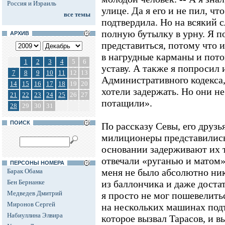
Россия и Израиль
улице. Да я его и не пил, чт
все темы
подтвердила. Но на всякий 
полную бутылку в урну. Я 
АРХИВ
представиться, потому что 
в нагрудные карманы и пото
1
2
3
4
5
6
уставу. А также я попросил 
7
8
9
10
11
12
13
Административного кодекса,
14
15
16
17
18
19
20
хотели задержать. Но они не
21
22
23
24
25
26
27
потащили».
28
29
30
31
ПОИСК
По рассказу Севы, его друзь
милиционеры представились
основании задерживают их т
отвечали «руганью и матом»
ПЕРСОНЫ НОМЕРА
меня не было абсолютно ни
Барак Обама
Бен Бернанке
из баллончика и даже достат
Медведев Дмитрий
я просто не мог пошевелитьс
Миронов Сергей
на нескольких машинах под
Набиуллина Элвира
которое вызвал Тарасов, и 