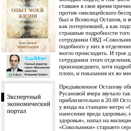
ставшее в свое время прич
против «милицейского беспр
был и Всеволод Остапов, и в
как потерпевший, а как под
страшные подробности того 
сотрудники ОВД «Сокольник
подобного у них в отделени
могло происходить. И трое 
сотрудники этого отделения
произошедшего, хотя подро
плохо, и показания их во мн
Предъявленное Остапову об
Русановой вчера звучало так
приблизительно в 20.00 Ост
у входа на станцию метро «
нанесение вреда здоровью, 
здоровья», напал на мили
«Сокольники» старшего сер