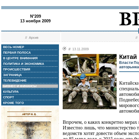
N°209
13 ноября 2009
//
Архив
/
ВЕСЬ НОМЕР
//
13.11.2009
ПЕРВАЯ ПОЛОСА
Китай 
В ЦЕНТРЕ ВНИМАНИЯ
Власти По
ПОЛИТИКА И ЭКОНОМИКА
авторынка
ПРОИСШЕСТВИЯ
ЗАГРАНИЦА
ТЕЛЕВИДЕНИЕ
Китайски
БИЗНЕС И ФИНАНСЫ
специаль
КУЛЬТУРА
автомоби
СПОРТ
Поднебес
КРОМЕ ТОГО
мирового
автомоби
Впрочем, о каких конкретно мерах и
Известно лишь, что министерство т
ведомств хотят довести объем экс
до 85 млрд долл. к 2015 году, что 