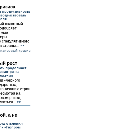
ризиса
в продуктивность
иводействовать
убля
ый валютный
 одобряет
емые
меры
к спекулятивного
 страны...
>>
нансовый кризис
ый рост
фти продолжает
есмотря на
ложения
чи «черного
ударствах,
рганизацию стран
несмотря на
овом рынке,
ваться...
>>
ой, а не
суд отклонил
 к «Газпром