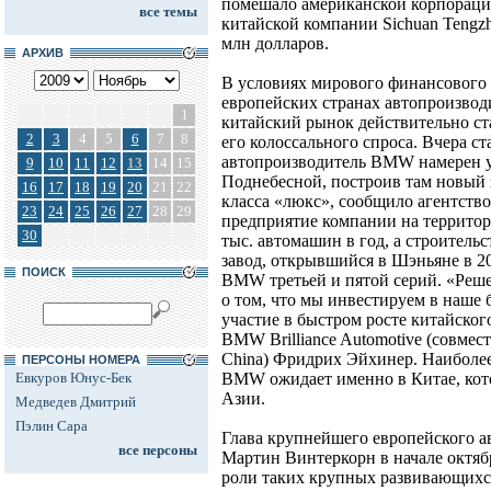
помешало американской корпораци
все темы
китайской компании Sichuan Tengzho
млн долларов.
АРХИВ
В условиях мирового финансового 
европейских странах автопроизвод
1
китайский рынок действительно ст
2
3
4
5
6
7
8
его колоссального спроса. Вчера ст
автопроизводитель BMW намерен у
9
10
11
12
13
14
15
Поднебесной, построив там новый 
16
17
18
19
20
21
22
класса «люкс», сообщило агентство
23
24
25
26
27
28
29
предприятие компании на территор
30
тыс. автомашин в год, а строительс
завод, открывшийся в Шэньяне в 2
ПОИСК
BMW третьей и пятой серий. «Реше
о том, что мы инвестируем в наше 
участие в быстром росте китайского
BMW Brilliance Automotive (совмес
China) Фридрих Эйхинер. Наиболе
ПЕРСОНЫ НОМЕРА
Евкуров Юнус-Бек
BMW ожидает именно в Китае, кот
Азии.
Медведев Дмитрий
Пэлин Сара
Глава крупнейшего европейского а
все персоны
Мартин Винтеркорн в начале октяб
роли таких крупных развивающихся