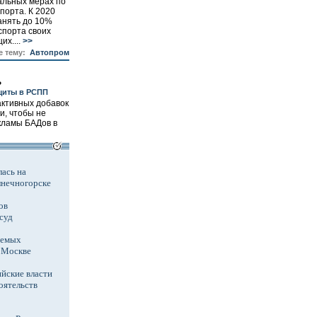
альных мерах по
порта. К 2020
анять до 10%
спорта своих
х....
>>
е тему:
Автопром
ь
щиты в РСПП
активных добавок
и, чтобы не
кламы БАДов в
ась на
лнечногорске
ов
суд
аемых
в Москве
йские власти
оятельств