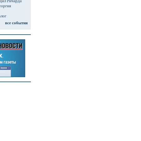
дил Ричарда
еоргия
алог
все события