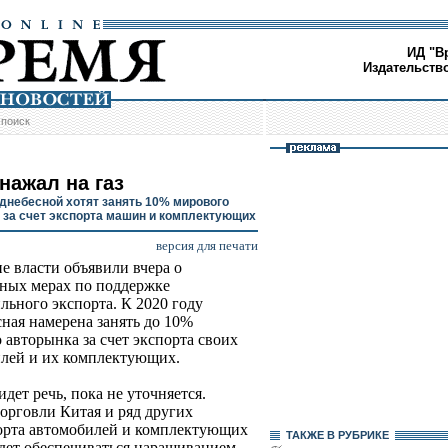
ИД "В
Издательств
/
поиск
нажал на газ
днебесной хотят занять 10% мирового
 за счет экспорта машин и комплектующих
версия для печати
е власти объявили вчера о
ных мерах по поддержке
льного экспорта. К 2020 году
ная намерена занять до 10%
 авторынка за счет экспорта своих
лей и их комплектующих.
дет речь, пока не уточняется.
орговли Китая и ряд других
порта автомобилей и комплектующих
ТАКЖЕ В РУБРИКЕ
будет обеспечиваться наращиванием