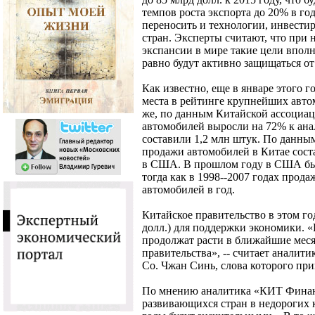
темпов роста экспорта до 20% в го
переносить и технологии, инвести
стран. Эксперты считают, что при
экспансии в мире такие цели впол
равно будут активно защищаться от
Как известно, еще в январе этого 
места в рейтинге крупнейших авто
же, по данным Китайской ассоциа
автомобилей выросли на 72% к ана
составили 1,2 млн штук. По данным 
продажи автомобилей в Китае сост
в США. В прошлом году в США был
тогда как в 1998--2007 годах прода
автомобилей в год.
Китайское правительство в этом го
долл.) для поддержки экономики. «
продолжат расти в ближайшие меся
правительства», -- считает аналитик
Co. Чжан Синь, слова которого пр
По мнению аналитика «КИТ Финан
развивающихся стран в недорогих