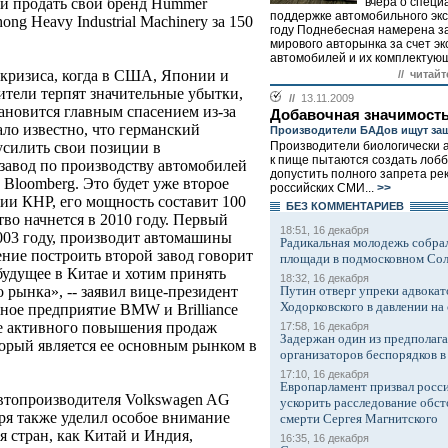
вчера о специ
и продать свой бренд Hummer
поддержке автомобильного экс
ng Heavy Industrial Machinery за 150
году Поднебесная намерена з
мирового авторынка за счет эк
автомобилей и их комплектующи
кризиса, когда в США, Японии и
// читайт
ители терпят значительные убытки,
//
13.11.2009
ановится главным спасением из-за
Добавочная значимост
ало известно, что германский
Производители БАДов ищут за
Производители биологически 
силить свои позиции в
к пище пытаются создать лобб
завод по производству автомобилей
допустить полного запрета ре
 Bloomberg. Это будет уже второе
российских СМИ...
>>
ии КНР, его мощность составит 100
БЕЗ КОМMЕНТАРИЕВ
тво начнется в 2010 году. Первый
18:51, 16 декабря
003 году, производит автомашины
Радикальная молодежь собрал
ние построить второй завод говорит
площади в подмосковном Со
будущее в Китае и хотим принять
18:32, 16 декабря
Путин отверг упреки адвокат
 рынка», -- заявил вице-президент
Ходорковского в давлении на 
тное предприятие BMW и Brilliance
е активного повышения продаж
17:58, 16 декабря
Задержан один из предполаг
орый является ее основным рынком в
организаторов беспорядков 
17:10, 16 декабря
Европарламент призвал росси
втопроизводителя Volkswagen AG
ускорить расследование обст
ря также уделил особое внимание
смерти Сергея Магнитского
 стран, как Китай и Индия,
16:35, 16 декабря