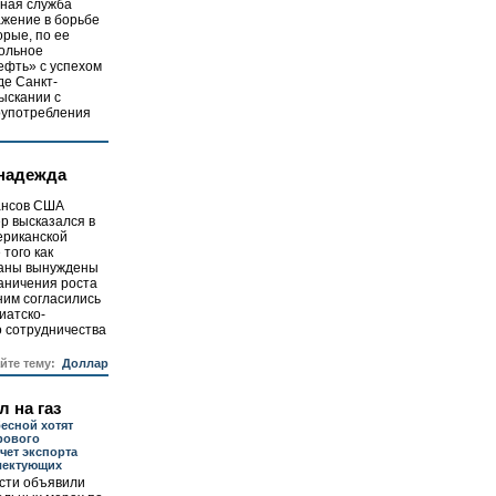
ная служба
ажение в борьбе
рые, по ее
ольное
ефть» с успехом
де Санкт-
ыскании с
лоупотребления
 надежда
ансов США
р высказался в
ериканской
 того как
раны вынуждены
аничения роста
ним согласились
иатско-
о сотрудничества
айте тему:
Доллар
л на газ
есной хотят
рового
чет экспорта
лектующих
асти объявили