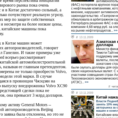
же время перспективы инициатив
антимонополь
(ФАС) потерпела крупное пор
мирового рынка пока очень
с нефтяными компаниями, кото
 и в Китае достаточно сильный, а
мнению, нарушают антимоноп
олько почувствуют реальную угрозу,
законодательство. «Газпром н
их мер по защите собственных
обжаловала в арбитражном су
Петербурга решение ФАС о вз
а и несмотря на более низкие цены,
компании 4,68 млрд руб. за з
, китайские машины пока
на рынке нефтепродуктов...
>>
ву.
//
13.11.2009
Азиатская
х в Китае машин может
доллара
их автопроизводителей, говорит
Министр фин
л Ганелин. И такие примеры уже
Тимоти Гайтне
поддержку ам
rd всерьез рассматривает
валюты, после
 китайской автомобилестроительной
азиатские ст
s, называя ее главным претендентом.
были скупать доллары для огр
своих национальных валют. С 
мерены не только приобрести Volvo,
участники совещания стран Аз
модели этой марки. В случае
Тихоокеанского экономическог
щаяся в провинции Чжэцзян на
(АТЭС)...
>>
по выпуску внедорожника Volvo XC90
// чит
редстоящей сделки пока не
//
13.11.2009
тов, она превысит 3 млрд долларов.
Китай нажа
Власти Поднеб
ому активу General Motors --
занять 10% ми
авторынка за с
ий автопроизводитель Beijing
машин и комп
го заявка была отклонена, но это не
Китайские вл