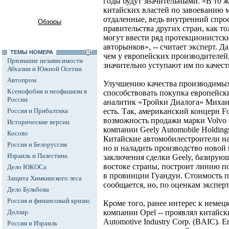
годы будут значительными. «В то 
китайских властей по завоеванию 
отдаленные, ведь внутренний спрос
Обзоры
правительства других стран, как т
могут ввести ряд протекционистск
авторынков», -- считает эксперт. Д
ТЕМЫ НОМЕРА
чем у европейских производителей
Признание независимости
значительно уступают им по качест
Абхазии и Южной Осетии
Автопром
Улучшению качества производимы
Ксенофобия и неофашизм в
способствовать покупка европейск
России
аналитик «Тройки Диалога» Михаи
Россия и Прибалтика
есть. Так, американский концерн Fo
возможность продажи марки Volvo
Исторические версии
компании Geely Automobile Holding
Косово
Китайские автомобилестроители на
Россия и Белоруссия
но и наладить производство новой 
Израиль и Палестина
заключения сделки Geely, базирую
востоке страны, построит линию 
Дело ЮКОСа
в провинции Гуандун. Стоимость п
Защита Химкинского леса
сообщается, но, по оценкам экспер
Дело Бульбова
Россия и финансовый кризис
Кроме того, ранее интерес к немецк
Доллар
компании Opel -- проявлял китайск
Automotive Industry Corp. (BAIC). Е
Россия и Израиль