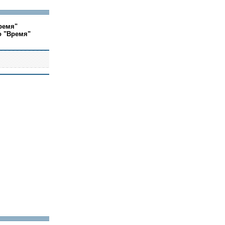
ремя"
о "Время"