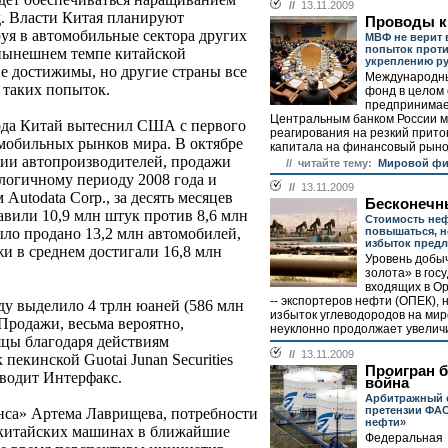
//
13.11.2009
д. Власти Китая планируют
Проводы к
руя в автомобильные сектора других
МВФ не верит 
попыток прот
 нынешнем темпе китайской
укреплению р
не достижимы, но другие страны все
Международн
 таких попыток.
фонд в целом
предпринима
Центральным банком России 
года Китай вытеснил США с первого
реагирования на резкий прито
мобильных рынков мира. В октябре
капитала на финансовый рынок
ции автопроизводителей, продажи
// читайте тему:
Мировой фи
логичному периоду 2008 года и
//
13.11.2009
Autodata Corp., за десять месяцев
Бесконечн
авили 10,9 млн штук против 8,6 млн
Стоимость не
повышаться, н
о продано 13,2 млн автомобилей,
избыток пред
жи в среднем достигали 16,8 млн
Уровень добы
золота» в гос
входящих в О
-- экспортеров нефти (ОПЕК), 
ду выделило 4 трлн юаней (586 млн
избыток углеводородов на мир
Продажи, весьма вероятно,
неуклонно продолжает увеличи
цы благодаря действиям
//
13.11.2009
 пекинской Guotai Junan Securities
Проигран б
иводит Интерфакс.
война
Арбитражный 
претензии ФАС
са» Артема Лаврищева, потребности
нефти»
 китайских машинах в ближайшие
Федеральная