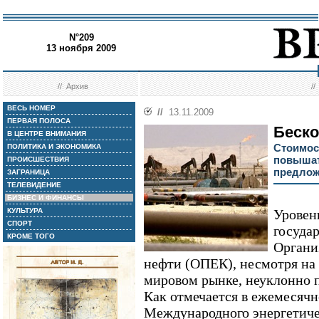
N°209
13 ноября 2009
//
Архив
/
ВЕСЬ НОМЕР
//
13.11.2009
ПЕРВАЯ ПОЛОСА
Беско
В ЦЕНТРЕ ВНИМАНИЯ
Стоимос
ПОЛИТИКА И ЭКОНОМИКА
повышат
ПРОИСШЕСТВИЯ
предло
ЗАГРАНИЦА
ТЕЛЕВИДЕНИЕ
БИЗНЕС И ФИНАНСЫ
КУЛЬТУРА
Уровен
СПОРТ
государ
КРОМЕ ТОГО
Органи
нефти (ОПЕК), несмотря на 
мировом рынке, неуклонно п
Как отмечается в ежемесячн
Международного энергетичес