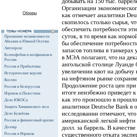
добывать на 150 тыс. баррел
Организации экономического
Обзоры
как отмечает аналитики Deu
скопилось столько сырья, что
обеспечить потребности этих
ТЕМЫ НОМЕРА
суток, в то время как нормо
Признание независимости
Абхазии и Южной Осетии
бы обеспечение потребности
Автопром
запасов топлива в танкерах
Ксенофобия и неофашизм в
в МЭА полагают, что на дек
России
ангольской столице Луанде 
Россия и Прибалтика
увеличении квот на добычу 
Исторические версии
на нефтяном рынке сохраняе
Косово
Продолжение роста цен при 
Россия и Белоруссия
итоге неизбежно приведет к
Израиль и Палестина
как это произошло в прошло
Дело ЮКОСа
аналитики Deutsche Bank в 
Защита Химкинского леса
исследовании отмечают, что 
Дело Бульбова
американской легкой нефти
Россия и финансовый кризис
долл. за баррель. В качеств
Доллар
Россия и Израиль
существенного отката эксп