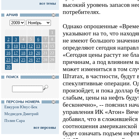
все темы
высокий уровень запасов не
потребителях.
АРХИВ
Однако опрошенные «Време
указывают на то, что наход
1
2
3
4
5
6
7
8
не имеют большого значения
9
10
11
12
13
14
15
определяют сегодня направл
16
17
18
19
20
21
22
«Сегодня цены растут не б
23
24
25
26
27
28
29
причинам, а под влиянием в
30
может измениться в том слу
Штатах, в частности, будут
ПОИСК
спекулятивные операции. Од
произойдет, и пока доллар б
слабым, цены на нефть буду
ПЕРСОНЫ НОМЕРА
бесконечно», -- пояснил на
Евкуров Юнус-Бек
управления ИК «Атон» Вяче
Медведев Дмитрий
добавил, что в сложившейся
Пэлин Сара
соотношения американской в
все персоны
будет означать подъем нефтя