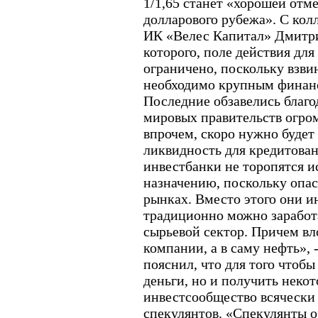
1/1,65 станет «хорошей отме
долларового рубежа». С кол
ИК «Велес Капитал» Дмитри
которого, поле действия для
ограничено, поскольку взви
необходимо крупным финан
Последние обзавелись благ
мировых правительств огро
впрочем, скоро нужно будет
ликвидность для кредитован
инвестбанки не торопятся и
назначению, поскольку опа
рынках. Вместо этого они и
традиционно можно заработа
сырьевой сектор. Причем вл
компании, а в саму нефть», -
пояснил, что для того чтобы
деньги, но и получить неко
инвестсообщество всячески
спекулянтов. «Спекулянты 