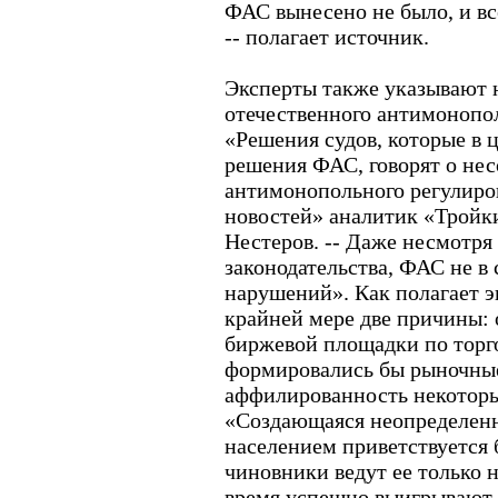
ФАС вынесено не было, и вс
-- полагает источник.
Эксперты также указывают 
отечественного антимонопол
«Решения судов, которые в 
решения ФАС, говорят о не
антимонопольного регулиров
новостей» аналитик «Тройк
Нестеров. -- Даже несмотря
законодательства, ФАС не в 
нарушений». Как полагает эк
крайней мере две причины: 
биржевой площадки по торг
формировались бы рыночные
аффилированность некоторы
«Создающаяся неопределенно
населением приветствуется 
чиновники ведут ее только 
время успешно выигрывают 