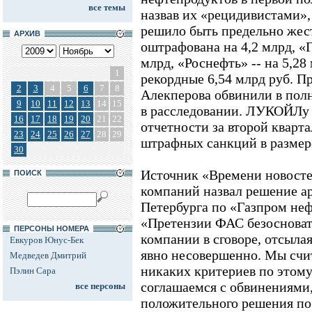
все темы
назвав их «рецидивистами»
решило быть предельно жес
АРХИВ
оштрафована на 4,2 млрд, «Г
млрд, «Роснефть» -- на 5,28
1
рекордные 6,54 млрд руб. 
2
3
4
5
6
7
8
Алекперова обвинили в по
9
10
11
12
13
14
15
в расследовании. ЛУКОЙЛу 
16
17
18
19
20
21
22
отчетности за второй квар
23
24
25
26
27
28
29
штрафных санкций в размере
30
Источник «Времени новосте
ПОИСК
компаний назвал решение а
Петербурга по «Газпром не
«Претензии ФАС безосноват
ПЕРСОНЫ НОМЕРА
компании в сговоре, отсылая
Евкуров Юнус-Бек
явно несовершенно. Мы счит
Медведев Дмитрий
никаких критериев по этому
Пэлин Сара
соглашаемся с обвинениями,
все персоны
положительного решения по