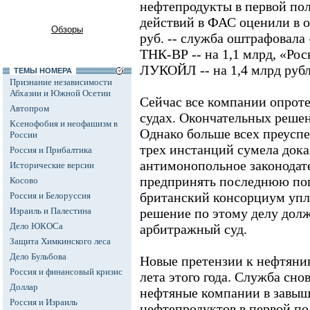
нефтепродукты в первой пол
действий в ФАС оценили в о
Обзоры
руб. -- служба оштрафовала 
ТНК-ВР -- на 1,1 млрд, «Росн
ЛУКОЙЛ -- на 1,4 млрд рубл
ТЕМЫ НОМЕРА
Признание независимости
Абхазии и Южной Осетии
Сейчас все компании опрот
Автопром
судах. Окончательных решен
Ксенофобия и неофашизм в
Однако больше всех преуспе
России
трех инстанций сумела дока
Россия и Прибалтика
антимонопольное законодат
Исторические версии
предпринять последнюю поп
Косово
британский консорциум упл
Россия и Белоруссия
Израиль и Палестина
решение по этому делу дол
Дело ЮКОСа
арбитражный суд.
Защита Химкинского леса
Дело Бульбова
Новые претензии к нефтяни
Россия и финансовый кризис
лета этого года. Служба сно
Доллар
нефтяные компании в завы
Россия и Израиль
нефтепродуктов в первой пол