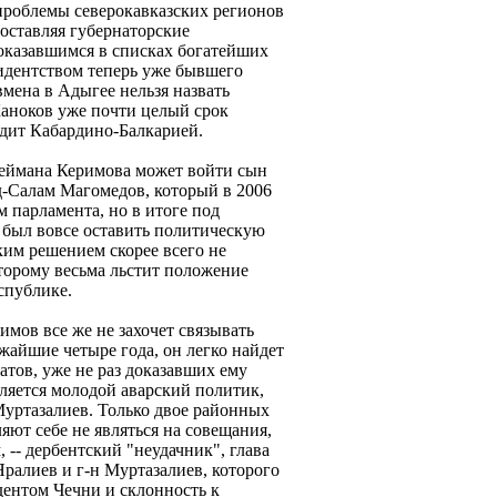
роблемы северокавказских регионов
доставляя губернаторские
оказавшимся в списках богатейших
идентством теперь уже бывшего
ена в Адыгее нельзя назвать
аноков уже почти целый срок
дит Кабардино-Балкарией.
леймана Керимова может войти сын
-Салам Магомедов, который в 2006
м парламента, но в итоге под
был вовсе оставить политическую
аким решением скорее всего не
оторому весьма льстит положение
спублике.
имов все же не захочет связывать
жайшие четыре года, он легко найдет
тов, уже не раз доказавших ему
ляется молодой аварский политик,
Муртазалиев. Только двое районных
яют себе не являться на совещания,
-- дербентский "неудачник", глава
ралиев и г-н Муртазалиев, которого
идентом Чечни и склонность к