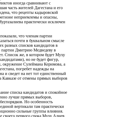
ликтов иногда сравнивают с
ая часть жителей Дагестана и его
дена, что рецепты кадыровской
регионе неприемлемы и опасны,
Муртазалиева практически исключен
показали, что членам партии
казаться почти в буквальном смысле
ех разных списков кандидатов в
е партии Дмитрию Медведеву в
т. Список же, в котором будет Муху
кандидатами), но не будет фигур,
 окружение Сулеймана Керимова, а
гестана, погребет надежды на
а и сведет на нет тот единственный
а Кавказе от отмены прямых выборов
вание списка кандидатов и спокойное
енно лучше прямых выборов,
 беспорядков. Но особенность
о единой вертикали там практически
диционно сильные группы влияния.
ие своего первого срока Муху Алиев