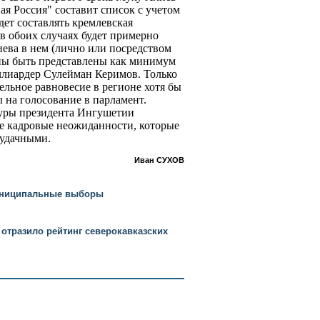
ная Россия" составит список с учетом
дет составлять кремлевская
в обоих случаях будет примерно
ева в нем (лично или посредством
ны быть представлены как минимум
лиардер Сулейман Керимов. Только
ельное равновесие в регионе хотя бы
 на голосование в парламент.
туры президента Ингушетии
е кадровые неожиданности, которые
 удачными.
Иван СУХОВ
муниципальные выборы
отразило рейтинг северокавказских