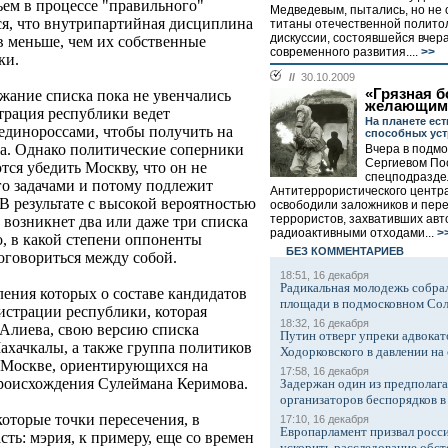
ьем в процессе "правильного"
Медведевым, пытались, но не 
ся, что внутрипартийная дисциплина
титаны отечественной политол
дискуссии, состоявшейся вчер
в меньше, чем их собственные
современного развития....
>>
ки.
//
30.10.2009
«Грязная б
жание списка пока не увенчались
желающим
трация республики ведет
На планете ест
единороссами, чтобы получить на
способных ус
а. Однако политические соперники
Вчера в подм
Сергиевом По
тся убедить Москву, что он не
спецподразде
го задачами и потому подлежит
Антитеррористического центра
 В результате с высокой вероятностью
освободили заложников и пер
террористов, захвативших авт
 возникнет два или даже три списка
радиоактивными отходами...
>
о, в какой степени оппоненты
БЕЗ КОМMЕНТАРИЕВ
оговориться между собой.
18:51, 16 декабря
Радикальная молодежь собрал
ления которых о составе кандидатов
площади в подмосковном Со
страции республики, которая
18:32, 16 декабря
 Алиева, свою версию списка
Путин отверг упреки адвокат
ахачкалы, а также группа политиков
Ходорковского в давлении на 
и Москве, ориентирующихся на
17:58, 16 декабря
происхождения Сулеймана Керимова.
Задержан один из предполаг
организаторов беспорядков 
которые точки пересечения, в
17:10, 16 декабря
Европарламент призвал росси
сть: мэрия, к примеру, еще со времен
ускорить расследование обст