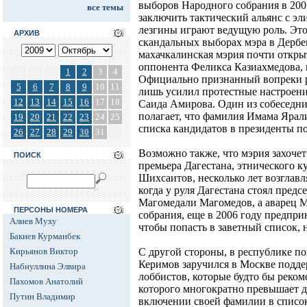
выборов Народного собрания в 2007
все темы
заключить тактический альянс с э
лезгины играют ведущую роль. Это
АРХИВ
скандальных выборах мэра в Дербен
махачкалинская мэрия почти откры
оппонента Феликса Казиахмедова,
1
2
3
4
Официально признанный вопреки р
5
6
7
8
9
10
11
лишь усилил протестные настроен
12
13
14
15
16
17
18
Саида Амирова. Один из собеседни
полагает, что фамилия Имама Ярал
19
20
21
22
23
24
25
списка кандидатов в президенты п
26
27
28
29
30
31
Возможно также, что мэрия захоче
ПОИСК
премьера Дагестана, этнического 
Шихсаитов, несколько лет возглавл
когда у руля Дагестана стоял предс
Магомедали Магомедов, а аварец 
ПЕРСОНЫ НОМЕРА
собрания, еще в 2006 году предпри
Алиев Муху
чтобы попасть в заветный список, 
Бакиев Курманбек
Кирьянов Виктор
С другой стороны, в республике п
Керимов заручился в Москве подд
Набиуллина Элвира
лоббистов, которые будто бы реком
Пахомов Анатолий
которого многократно превышает д
Путин Владимир
включении своей фамилии в список