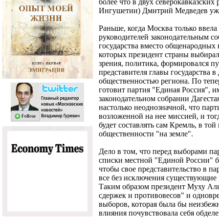
более что в двух северокавказских
Ингушетии) Дмитрий Медведев уже
Раньше, когда Москва только ввел
руководителей законодательным с
государства вместо общенародных 
которых президент страны выбирал 
зрения, политика, формировался п
представителя главы государства в
общественностью региона. По теп
готовит партия "Единая Россия", 
законодательном собрании Дагеста
настолько неоднозначной, что парт
возложенной на нее миссией, и тогд
будет составлять сам Кремль, в то
общественности "на земле".
Дело в том, что перед выборами па
списки местной "Единой России" б
чтобы свое представительство в п
все без исключения существующие 
Таким образом президент Муху Али
сдержек и противовесов" и одновр
выборов, которая была бы неизбежн
влияния почувствовала себя обделе