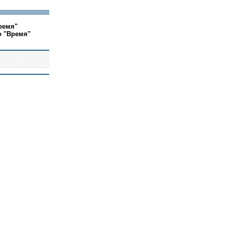
ремя"
о "Время"