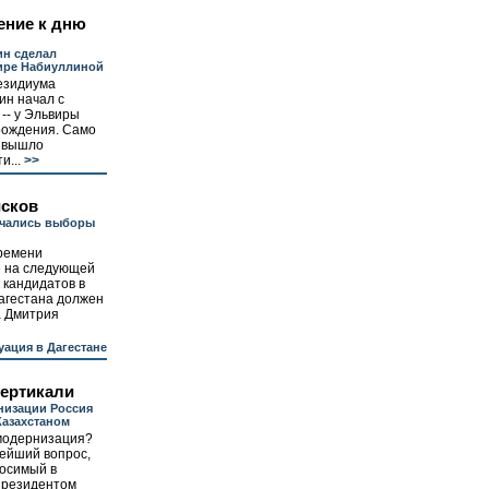
ение к дню
ин сделал
ире Набиуллиной
езидиума
ин начал с
-- у Эльвиры
рождения. Само
е вышло
и...
>>
исков
ачались выборы
ремени
е на следующей
 кандидатов в
агестана должен
а Дмитрия
уация в Дагестане
вертикали
низации Россия
Казахстаном
 модернизация?
ейший вопрос,
носимый в
президентом