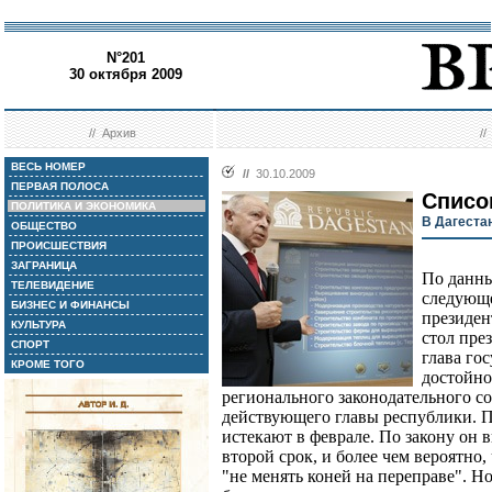
N°201
30 октября 2009
//
Архив
/
ВЕСЬ НОМЕР
//
30.10.2009
ПЕРВАЯ ПОЛОСА
Списо
ПОЛИТИКА И ЭКОНОМИКА
В Дагеста
ОБЩЕСТВО
ПРОИСШЕСТВИЯ
ЗАГРАНИЦА
По данны
ТЕЛЕВИДЕНИЕ
следующе
БИЗНЕС И ФИНАНСЫ
президен
КУЛЬТУРА
стол пре
СПОРТ
глава го
КРОМЕ ТОГО
достойно
регионального законодательного с
действующего главы республики. 
истекают в феврале. По закону он 
второй срок, и более чем вероятно
"не менять коней на переправе". Н