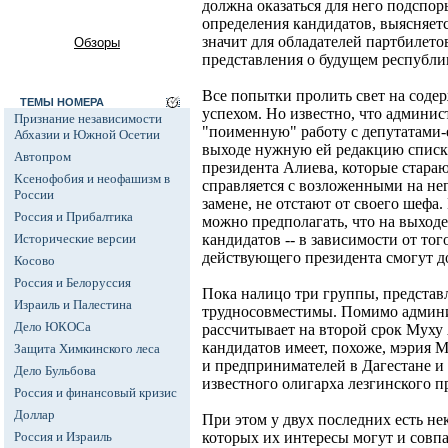
должна оказаться для него подспор
определения кандидатов, выясняет
значит для обладателей партбилето
Обзоры
представления о будущем республи
Все попытки пролить свет на содер
ТЕМЫ НОМЕРА
успехом. Но известно, что админис
Признание независимости
"поименную" работу с депутатами-
Абхазии и Южной Осетии
выходе нужную ей редакцию списк
Автопром
президента Алиева, которые стараю
Ксенофобия и неофашизм в
справляется с возложенными на не
России
замене, не отстают от своего шефа.
Россия и Прибалтика
можно предполагать, что на выходе
Исторические версии
кандидатов -- в зависимости от тог
действующего президента смогут д
Косово
Россия и Белоруссия
Пока налицо три группы, представ
Израиль и Палестина
трудносовместимы. Помимо админи
Дело ЮКОСа
рассчитывает на второй срок Муху
кандидатов имеет, похоже, мэрия М
Защита Химкинского леса
и предпринимателей в Дагестане 
Дело Бульбова
известного олигарха лезгинского 
Россия и финансовый кризис
Доллар
При этом у двух последних есть не
Россия и Израиль
которых их интересы могут и совпа