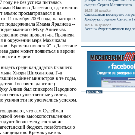
 году не без успеха пыталась
смерти Сергея Магнитского
литами Южного Дагестана, где именно
16:35, 16 декабря
т альянс просматривался и на
Саакашвили посмертно награ
те 11 октября 2009 года, на которых
Холбрука орденом Святого Г
то поддерживала Имама Яралиева --
16:14, 16 декабря
Ассанж будет выпущен под з
 поддержанного Муху Алиевым.
ешению суда провал г-на Яралиева
ия в окружении мэра Махачкалы
ков "Времени новостей" в Дагестане
иева даже может появиться в версии
о версии мэрии.
т видеть среди кандидатов бывшего
кумыка Хизри Шихсаитова. Г-н
явший кабинет министров в те годы,
едатель Госсовета даргинец
Муху Алиев был спикером Народного
нял очень существенные усилия,
но усилия эти не увенчались успехом.
оговаривают, что сам Сулейман
ержкой очень высокопоставленных
ендуют бизнесмену, состояние
агестанский бюджет, позаботиться о
 кандидатов. Кремль уже как