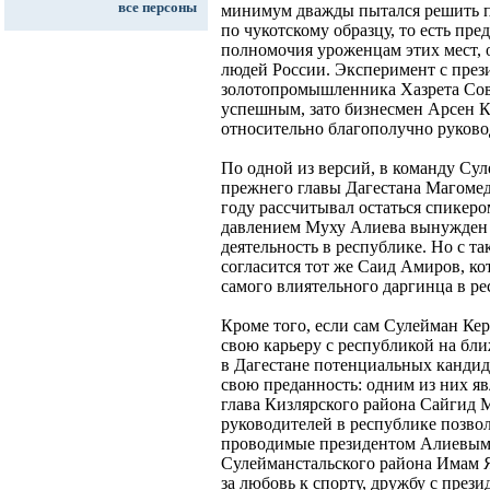
все персоны
минимум дважды пытался решить п
по чукотскому образцу, то есть пре
полномочия уроженцам этих мест, 
людей России. Эксперимент с през
золотопромышленника Хазрета Совм
успешным, зато бизнесмен Арсен К
относительно благополучно руково
По одной из версий, в команду Су
прежнего главы Дагестана Магомед
году рассчитывал остаться спикеро
давлением Муху Алиева вынужден 
деятельность в республике. Но с т
согласится тот же Саид Амиров, к
самого влиятельного даргинца в ре
Кроме того, если сам Сулейман Кер
свою карьеру с республикой на бли
в Дагестане потенциальных кандида
свою преданность: одним из них яв
глава Кизлярского района Сайгид 
руководителей в республике позвол
проводимые президентом Алиевым, 
Сулейманстальского района Имам Я
за любовь к спорту, дружбу с през