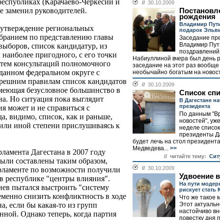
 республиках (Карачаево-Черкесии и
//
30.10.2009
 заменил руководителей.
Постановл
рождения
Владимир Пут
а утверждение региональных
подарок Эльв
обранием по представлению главы
Заседание пр
Владимир Пут
выборов, список кандидатур, из
поздравлений 
наиболее пригодного, с его точки
Набиуллиной вчера был день 
утем консультаций полномочного
заседание на этот раз вообщ
 данном федеральном округе с
необычайно богатым на новост
ерешним правилам список кандидатов
//
30.10.2009
имеющая безусловное большинство в
Список сп
на. Но ситуация пока выглядит
В Дагестане н
президента
ия может и не справиться с
По данным "В
а, видимо, список, как и раньше,
новостей", уж
й или иной степени прислушиваясь к
неделе список
президенты Д
будет лечь на стол президент
Медведева...
>>
рламента Дагестана в 2007 году
// читайте тему:
Сит
ыли составлены таким образом,
//
30.10.2009
арламенте по возможности получили
Удвоение 
в республике "центры влияния".
На пути модер
ев пытался выстроить "систему
рискует стать 
еменно снизить конфликтность в ходе
Что же такое
Этот актуальн
а, если бы какая-то из групп
настойчиво в
нной. Однако теперь, когда партия
повестку дня 