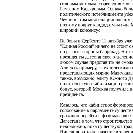
силовым методам разрешения конф
Рамзаном Кадыровым. Однако больш
политического истеблишмента убеж
Чечни в этом многонациональном 
поэтому вокруг кандидатуры г-на 
широкий консенсус.
Выборы в Дербенте 11 октября уже 
"Единая Россия" ничего не стоит о
по разные стороны баррикад. Но тр
президенты дагестанское отделени
любом случае представить не сможе
Алиев (к примеру, с техническими 
представляющих мэрию Махачкалы,
также, возможно, элиту Южного Да
политическую стабилизацию регион
бонус, который Москва получила н
президента.
Казалось, что кабинетное формиро
голосование в парламенте существ
грозящих перейти в фазу массовых
Дагестана в том, что строительств
невозможно, пока существуют тра
Нивелировать их значение в течен