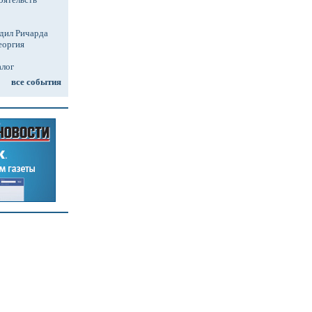
дил Ричарда
еоргия
алог
все события