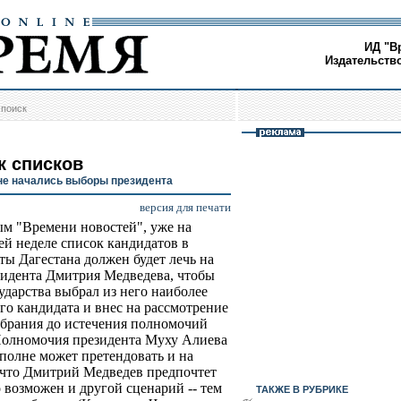
ИД "В
Издательств
/
поиск
к списков
не начались выборы президента
версия для печати
м "Времени новостей", уже на
й неделе список кандидатов в
ты Дагестана должен будет лечь на
зидента Дмитрия Медведева, чтобы
сударства выбрал из него наиболее
го кандидата и внес на рассмотрение
обрания до истечения полномочий
Полномочия президента Муху Алиева
вполне может претендовать и на
, что Дмитрий Медведев предпочтет
о возможен и другой сценарий -- тем
ТАКЖЕ В РУБРИКЕ