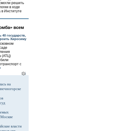
смогли решить
огии в ходе
а в Институте
омба» всем
ь 40 государств,
троить Хиросиму
осковном
саде
ления
 (АТЦ)
ебили
отранспорт с
>
ась на
лнечногорске
ов
суд
аемых
в Москве
йские власти
оятельств