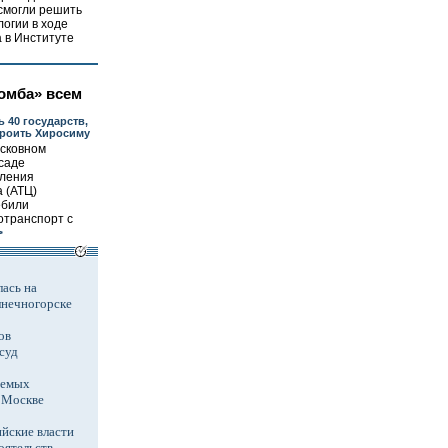
смогли решить
огии в ходе
а в Институте
омба» всем
ь 40 государств,
троить Хиросиму
осковном
саде
ления
 (АТЦ)
ебили
отранспорт с
>
ась на
лнечногорске
ов
суд
аемых
в Москве
йские власти
оятельств