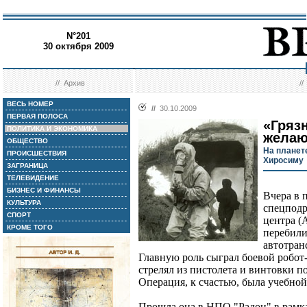
N°201
30 октября 2009
//
Архив
/
ВЕСЬ НОМЕР
//
30.10.2009
ПЕРВАЯ ПОЛОСА
«Гряз
ПОЛИТИКА И ЭКОНОМИКА
жела
ОБЩЕСТВО
На планет
ПРОИСШЕСТВИЯ
Хиросиму
ЗАГРАНИЦА
ТЕЛЕВИДЕНИЕ
БИЗНЕС И ФИНАНСЫ
Вчера в 
КУЛЬТУРА
спецподр
СПОРТ
центра (
КРОМЕ ТОГО
перебили
автотран
Главную роль сыграл боевой робот
стрелял из пистолета и винтовки п
Операция, к счастью, была учебной
Прошла она в НПО "Радон" в рамк