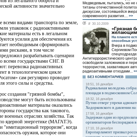
ов из легального оборота и
Медведевым, пытались, но не 
ческой активности значительно
титаны отечественной политол
дискуссии, состоявшейся вчер
современного развития....
>>
ре всеми видами транспорта по земле,
//
30.10.2009
0 млн упаковок с радиоактивными
«Грязная б
желающим
кие материалы есть в легальном
На планете ест
ебуются усилия для обеспечения их
способных ус
итает необходимым сформировать
Вчера в подм
ими рисками, в том числе
Сергиевом По
спецподразде
предложил разрабатывать сценарии
Антитеррористического центра
 со всеми государствами СНГ. В
освободили заложников и пер
ют: перевозка радиоактивных
террористов, захвативших авт
радиоактивными отходами...
>
ент в технологическом цикле
БЕЗ КОМMЕНТАРИЕВ
Росатом» сам регулярно проводит
ля этого силы и средства.
18:51, 16 декабря
Радикальная молодежь собрал
площади в подмосковном Со
прос создания "грязной бомбы",
18:32, 16 декабря
оизводстве могут быть использованы
Путин отверг упреки адвокат
диоактивные материалы оказались
Ходорковского в давлении на 
тороны государства как такового,
17:58, 16 декабря
е военных отраслях хозяйства. Так
Задержан один из предполаг
по ядерной энергетике (МАГАТЭ).
организаторов беспорядков 
 и "имитационный терроризм", когда
17:10, 16 декабря
Европарламент призвал росси
опасность оружия, которое они
ускорить расследование обст