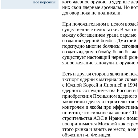
кого ядерное оружие, а ядерные де
все персоны
них свои ядерные арсеналы. Но во
договор пока не подписали.
При положительном в целом воздей
существенные недостатки. В частно
между обогащением урана с целью
создания ядерной бомбы. Дмитрий
подспудно многие боялись: сегодня
создать ядерную бомбу, было бы же
существует настоящий черный рын
явное желание заполучить оружие м
Есть и другая сторона явления: не
экспорт ядерных материалов скры
с Южной Кореей и Японией в 1994
ядерного сотрудничества России и 
приобретения Пхеньяном ядерного 
заключили сделку о строительстве
контролем и якобы при эффективн
понятно, что сильное давление СШ
строительства АЭС в Иране с помо
воспринимается Москвой как стрем
этого рынка и занять ее место, а не
объяснил г-н Фетищев.