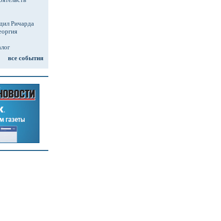
дил Ричарда
еоргия
алог
все события