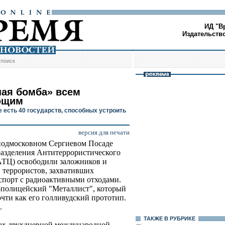
ИД "В
Издательств
/
поиск
ная бомба» всем
ющим
е есть 40 государств, способных устроить
версия для печати
подмосковном Сергиевом Посаде
азделения Антитеррористического
АТЦ) освободили заложников и
 террористов, захвативших
спорт с радиоактивными отходами.
-полицейский "Металлист", который
очти как его голливудский прототип.
.
ТАКЖЕ В РУБРИКЕ
ах двухдневной международной