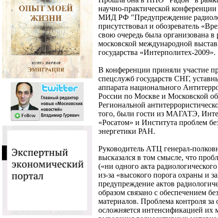
научно-практической конференции 
МИД РФ "Предупреждение радиолог
присутствовал и обозреватель «Вр
свою очередь была организована в 
московской международной выставк
государства «Интерполитех-2009».
В конференции приняли участие пр
спецслужб государств СНГ, уставн
аппарата национального Антитерр
России по Москве и Московской об
Региональной антитеррористическ
того, были гости из МАГАТЭ, Инт
«Росатом» и Института проблем бе
энергетики РАН.
Руководитель АТЦ генерал-полко
высказался в том смысле, что проб
(«ни одного акта радиологического
из-за «высокого порога охраны и 
предупреждение актов радиологич
образом связано с обеспечением б
материалов. Проблема контроля за
осложняется интенсификацией их 