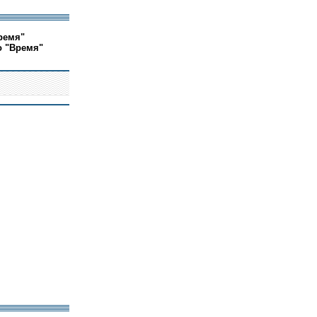
ремя"
о "Время"