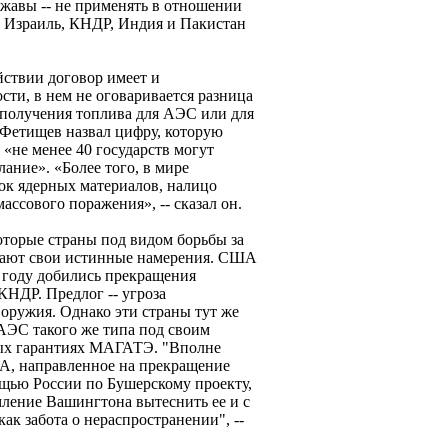
ржавы -- не применять в отношении
т Израиль, КНДР, Индия и Пакистан
ствии договор имеет и
сти, в нем не оговаривается разница
 получения топлива для АЭС или для
 Фетищев назвал цифру, которую
 «не менее 40 государств могут
лание». «Более того, в мире
ок ядерных материалов, налицо
ассового поражения», -- сказал он.
которые страны под видом борьбы за
вают свои истинные намерения. США
 году добились прекращения
КНДР. Предлог -- угроза
оружия. Однако эти страны тут же
 АЭС такого же типа под своим
ых гарантиях МАГАТЭ. "Вполне
А, направленное на прекращение
щью России по Бушерскому проекту,
ление Вашингтона вытеснить ее и с
 как забота о нераспространении", --