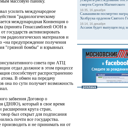
самым массовую панику.
смерти Сергея Магнитского
16:35, 16 декабря
звал усилить международное
Саакашвили посмертно награ
действия "радиологическому
Холбрука орденом Святого Г
тается международная Конвенция о
16:14, 16 декабря
зма (принята Генассамблеей ООН в
Ассанж будет выпущен под з
 от государств активизировать
отом радиологических материалов и
ую «на предупреждение получения
ния "грязной бомбы" и взрывных
консультативного совета при АТЦ
ции отдал должное в этом процессе
зация способствует распространению
атома. В обмен на передачу
ов она по сути получает возможность
иал.
ного забвения Договор о
я (ДНЯО), который в свое время
и расширения круга стран,
овор был открыт для подписания
нились почти все государства.
 производить и не принимать ни от