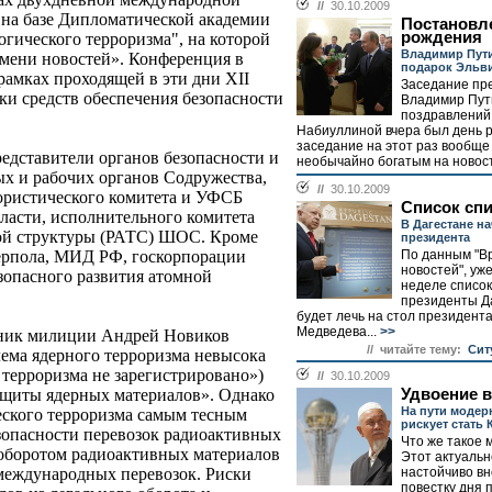
//
30.10.2009
на базе Дипломатической академии
Постановл
рождения
ического терроризма", на которой
Владимир Пут
емени новостей». Конференция в
подарок Эльв
рамках проходящей в эти дни XII
Заседание пр
и средств обеспечения безопасности
Владимир Пут
поздравлений 
Набиуллиной вчера был день 
заседание на этот раз вообщ
едставители органов безопасности и
необычайно богатым на новост
ых и рабочих органов Содружества,
//
30.10.2009
ористического комитета и УФСБ
Список сп
ласти, исполнительного комитета
В Дагестане н
ой структуры (РАТС) ШОС. Кроме
президента
По данным "В
ерпола, МИД РФ, госкорпорации
новостей", уж
зопасного развития атомной
неделе список
президенты Д
будет лечь на стол президент
Медведева...
>>
вник милиции Андрей Новиков
// читайте тему:
Сит
лема ядерного терроризма невысока
 терроризма не зарегистрировано»)
//
30.10.2009
Удвоение 
защиты ядерных материалов». Однако
На пути модер
еского терроризма самым тесным
рискует стать 
езопасности перевозок радиоактивных
Что же такое
 оборотом радиоактивных материалов
Этот актуальн
настойчиво в
международных перевозок. Риски
повестку дня 