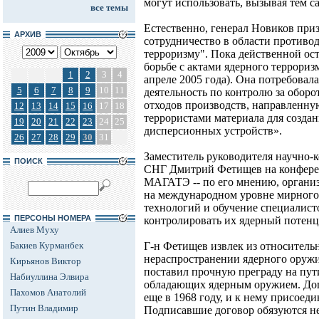
могут использовать, вызывая тем 
все темы
Естественно, генерал Новиков при
АРХИВ
сотрудничество в области противо
терроризму". Пока действенной ос
борьбе с актами ядерного террори
1
2
3
4
апреле 2005 года). Она потребовала
5
6
7
8
9
10
11
деятельность по контролю за обор
отходов производств, направленн
12
13
14
15
16
17
18
террористами материала для созда
19
20
21
22
23
24
25
дисперсионных устройств».
26
27
28
29
30
31
Заместитель руководителя научно-
ПОИСК
СНГ Дмитрий Фетищев на конферен
МАГАТЭ -- по его мнению, органи
на международном уровне мирного 
технологий и обучение специалист
ПЕРСОНЫ НОМЕРА
контролировать их ядерный потенц
Алиев Муху
Бакиев Курманбек
Г-н Фетищев извлек из относитель
нераспространении ядерного оружи
Кирьянов Виктор
поставил прочную преграду на пут
Набиуллина Элвира
обладающих ядерным оружием. Дог
Пахомов Анатолий
еще в 1968 году, и к нему присоеди
Путин Владимир
Подписавшие договор обязуются не