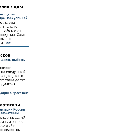
ение к дню
ин сделал
ире Набиуллиной
езидиума
ин начал с
-- у Эльвиры
рождения. Само
е вышло
и...
>>
исков
ачались выборы
ремени
е на следующей
 кандидатов в
агестана должен
а Дмитрия
уация в Дагестане
вертикали
низации Россия
Казахстаном
 модернизация?
ейший вопрос,
носимый в
президентом