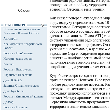
выведения радиоактивных материал
попадания их в орбиту террористи
возросли. Отсюда и тема учений.
Обзоры
Как сказал генерал, ежегодно в ми
воде, воздуху перевозится около 1
ТЕМЫ НОМЕРА
веществами. Сегодня радиологичес
Признание независимости
обороте каждого государства, и тр
Абхазии и Южной Осетии
адекватной защиты. Глава АТЦ сч
Автопром
систему управления радиологическ
Ксенофобия и неофашизм в
«террористического профиля». Он 
России
учений с "Росатомом", а дальше --
Россия и Прибалтика
ведомстве Сергея Кириенко призна
веществ -- наиболее уязвимый элем
Исторические версии
использования атомной энергии. «
Косово
подобного рода учения -- там есть д
Россия и Белоруссия
Израиль и Палестина
Куда более остро сегодня стоит во
признал генерал Новиков. В ее пр
Дело ЮКОСа
любые радиоактивные изотопы. Ра
Защита Химкинского леса
сегодня вне жесткого контроля со с
Дело Бульбова
поскольку широко используются в н
Россия и финансовый кризис
считает Международное агентство 
Доллар
Серьезную опасность представляет
террористы значительно завышают 
Россия и Израиль