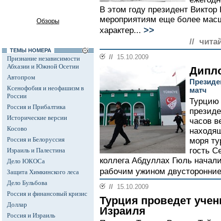
В этом году президент Виктор
мероприятиям еще более масш
Обзоры
>>
характер...
// чита
ТЕМЫ НОМЕРА
//
15.10.2009
Признание независимости
Абхазии и Южной Осетии
Дипл
Автопром
Президе
Ксенофобия и неофашизм в
матч
России
Турцию 
Россия и Прибалтика
президе
Исторические версии
часов в
Косово
находящ
Россия и Белоруссия
моря ту
гость С
Израиль и Палестина
коллега Абдуллах Гюль начали
Дело ЮКОСа
рабочим ужином двусторонние
Защита Химкинского леса
Дело Бульбова
//
15.10.2009
Россия и финансовый кризис
Турция проведет учен
Доллар
Израиля
Россия и Израиль