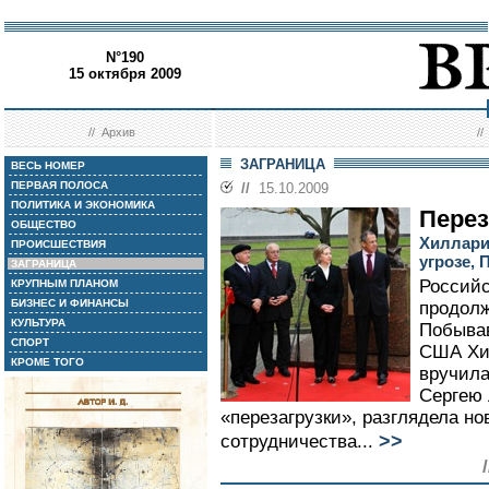
N°190
15 октября 2009
//
Архив
/
ЗАГРАНИЦА
ВЕСЬ НОМЕР
ПЕРВАЯ ПОЛОСА
//
15.10.2009
ПОЛИТИКА И ЭКОНОМИКА
Перез
ОБЩЕСТВО
Хиллари
ПРОИСШЕСТВИЯ
угрозе, 
ЗАГРАНИЦА
Российс
КРУПНЫМ ПЛАНОМ
БИЗНЕС И ФИНАНСЫ
продолж
КУЛЬТУРА
Побывав
СПОРТ
США Хил
КРОМЕ ТОГО
вручила
Сергею 
«перезагрузки», разглядела н
>>
сотрудничества...