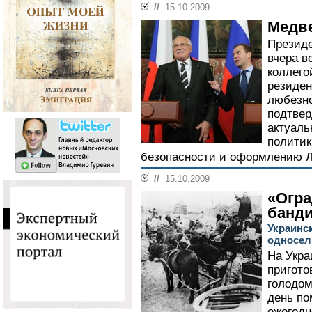
//
15.10.2009
Медве
Презид
вчера в
коллего
резиден
любезно
подтвер
актуаль
политик
безопасности и оформлению Ли
//
15.10.2009
«Огра
банд
Украинс
односел
На Укра
пригото
голодом
день по
ежегодн