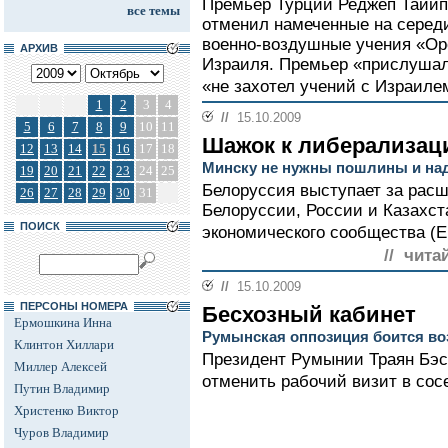
Премьер Турции Реджеп Тайип 
все темы
отменил намеченные на серед
военно-воздушные учения «Ор
АРХИВ
Израиля. Премьер «прислушалс
«не захотел учений с Израиле
1
2
3
4
//
15.10.2009
5
6
7
8
9
10
11
Шажок к либерализац
12
13
14
15
16
17
18
Минску не нужны пошлины и на
19
20
21
22
23
24
25
Белоруссия выступает за рас
26
27
28
29
30
31
Белоруссии, России и Казахст
ПОИСК
экономического сообщества (Е
// чита
//
15.10.2009
ПЕРСОНЫ НОМЕРА
Бесхозный кабинет
Ермошкина Инна
Румынская оппозиция боится во
Клинтон Хиллари
Президент Румынии Траян Бэс
Миллер Алексей
отменить рабочий визит в со
Путин Владимир
Христенко Виктор
Чуров Владимир