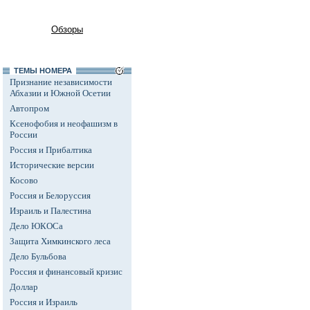
Обзоры
ТЕМЫ НОМЕРА
Признание независимости
Абхазии и Южной Осетии
Автопром
Ксенофобия и неофашизм в
России
Россия и Прибалтика
Исторические версии
Косово
Россия и Белоруссия
Израиль и Палестина
Дело ЮКОСа
Защита Химкинского леса
Дело Бульбова
Россия и финансовый кризис
Доллар
Россия и Израиль