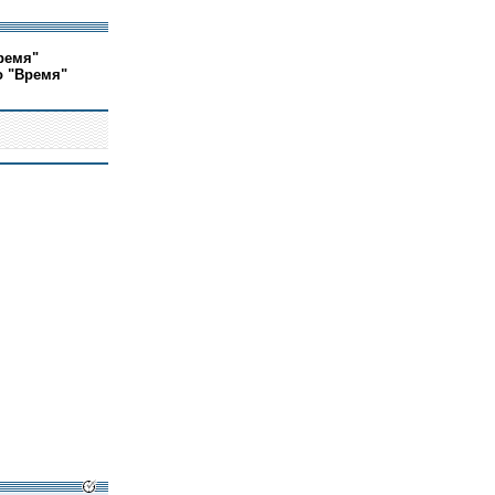
ремя"
о "Время"