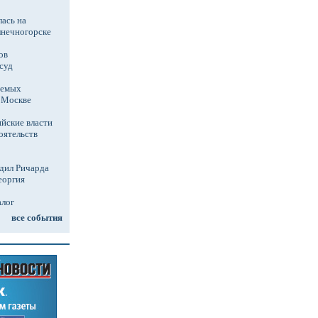
ась на
лнечногорске
ов
суд
аемых
в Москве
йские власти
оятельств
дил Ричарда
еоргия
алог
все события