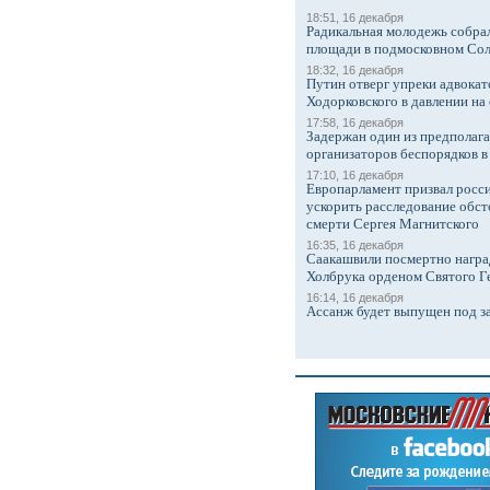
18:51, 16 декабря
Радикальная молодежь собрал
площади в подмосковном Со
18:32, 16 декабря
Путин отверг упреки адвокат
Ходорковского в давлении на 
17:58, 16 декабря
Задержан один из предполаг
организаторов беспорядков 
17:10, 16 декабря
Европарламент призвал росси
ускорить расследование обст
смерти Сергея Магнитского
16:35, 16 декабря
Саакашвили посмертно награ
Холбрука орденом Святого Г
16:14, 16 декабря
Ассанж будет выпущен под з