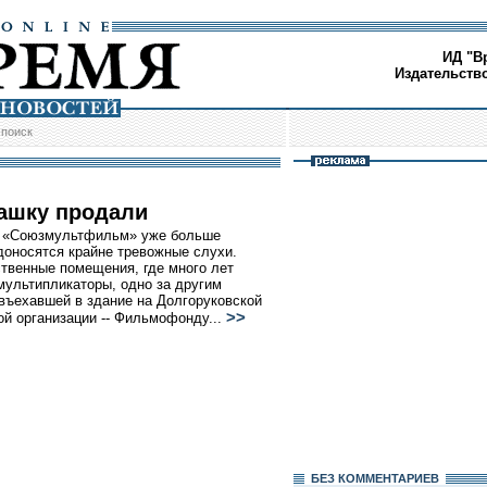
ИД "В
Издательств
/
поиск
ашку продали
и «Союзмультфильм» уже больше
доносятся крайне тревожные слухи.
твенные помещения, где много лет
мультипликаторы, одно за другим
въехавшей в здание на Долгоруковской
>>
ой организации -- Фильмофонду...
БЕЗ КОМMЕНТАРИЕВ