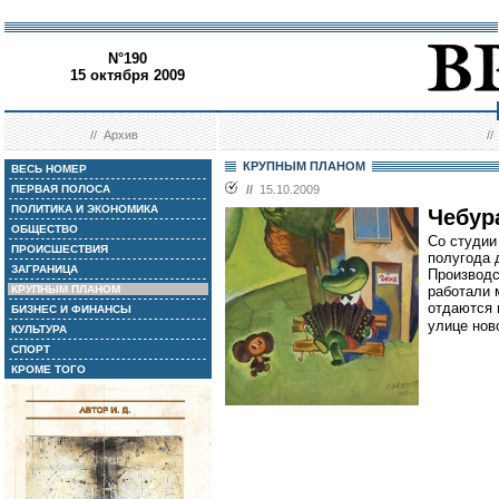
N°190
15 октября 2009
//
Архив
/
КРУПНЫМ ПЛАНОМ
ВЕСЬ НОМЕР
ПЕРВАЯ ПОЛОСА
//
15.10.2009
ПОЛИТИКА И ЭКОНОМИКА
Чебур
ОБЩЕСТВО
Со студи
ПРОИСШЕСТВИЯ
полугода 
ЗАГРАНИЦА
Производс
КРУПНЫМ ПЛАНОМ
работали 
отдаются 
БИЗНЕС И ФИНАНСЫ
улице нов
КУЛЬТУРА
СПОРТ
КРОМЕ ТОГО