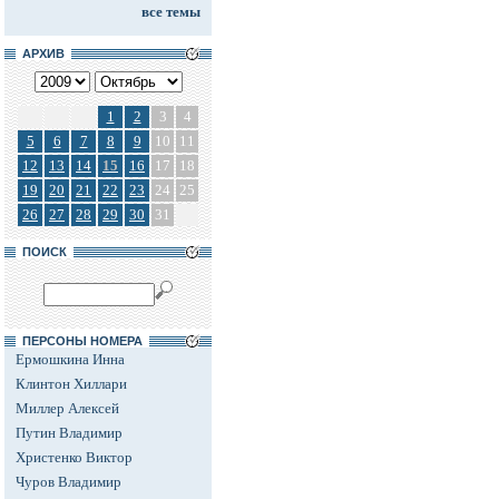
все темы
АРХИВ
1
2
3
4
5
6
7
8
9
10
11
12
13
14
15
16
17
18
19
20
21
22
23
24
25
26
27
28
29
30
31
ПОИСК
ПЕРСОНЫ НОМЕРА
Ермошкина Инна
Клинтон Хиллари
Миллер Алексей
Путин Владимир
Христенко Виктор
Чуров Владимир