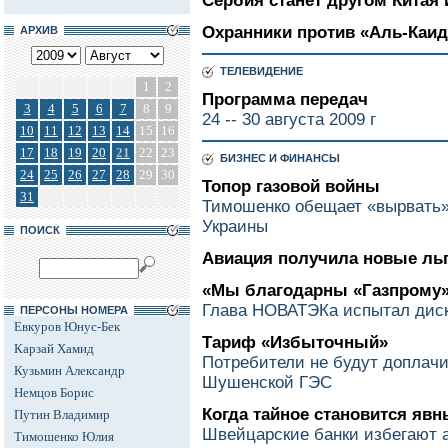
Сербия станет другом Китая 
Охранники против «Аль-Каи
АРХИВ
ТЕЛЕВИДЕНИЕ
1
2
Программа передач
3
4
5
6
7
8
9
24 -- 30 августа 2009 г
10
11
12
13
14
15
16
17
18
19
20
21
22
23
БИЗНЕС И ФИНАНСЫ
24
25
26
27
28
29
30
Топор газовой войны
31
Тимошенко обещает «вырвать»
Украины
ПОИСК
Авиация получила новые ль
«Мы благодарны «Газпрому
Глава НОВАТЭКа испытал дис
ПЕРСОНЫ НОМЕРА
Евкуров Юнус-Бек
Тариф «Избыточный»
Карзай Хамид
Потребители не будут доплачи
Кузьмин Александр
Шушенской ГЭС
Немцов Борис
Когда тайное становится яв
Путин Владимир
Швейцарские банки избегают 
Тимошенко Юлия