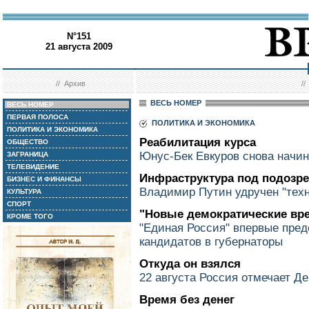
N°151
21 августа 2009
//
Архив
/
ВЕСЬ НОМЕР
ВЕСЬ НОМЕР
ПЕРВАЯ ПОЛОСА
ПОЛИТИКА И ЭКОНОМИКА
ПОЛИТИКА И ЭКОНОМИКА
Реабилитация курса
ОБЩЕСТВО
Юнус-Бек Евкуров снова начи
ЗАГРАНИЦА
ТЕЛЕВИДЕНИЕ
Инфраструктура под подозр
БИЗНЕС И ФИНАНСЫ
Владимир Путин удручен "тех
КУЛЬТУРА
СПОРТ
"Новые демократические вр
КРОМЕ ТОГО
"Единая Россия" впервые пред
кандидатов в губернаторы
Откуда он взялся
22 августа Россия отмечает Д
Время без денег