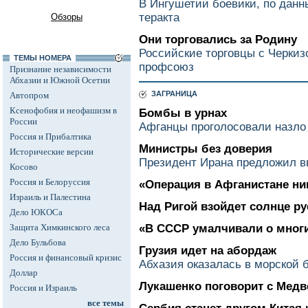
В Ингушетии боевики, по данн
теракта
Обзоры
Они торговались за Родину
Российские торговцы с Черкиз
ТЕМЫ НОМЕРА
профсоюз
Признание независимости
Абхазии и Южной Осетии
ЗАГРАНИЦА
Автопром
Ксенофобия и неофашизм в
Бомбы в урнах
России
Афганцы проголосовали назло
Россия и Прибалтика
Министры без доверия
Исторические версии
Президент Ирана предложил в
Косово
Россия и Белоруссия
«Операция в Афганистане ни
Израиль и Палестина
Над Ригой взойдет солнце ру
Дело ЮКОСа
Защита Химкинского леса
«В СССР умалчивали о многи
Дело Бульбова
Грузия идет на абордаж
Россия и финансовый кризис
Абхазия оказалась в морской 
Доллар
Лукашенко поговорит с Мед
Россия и Израиль
все темы