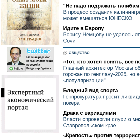
"Не надо подражать талибам
В процесс создания калинингр
может вмешаться ЮНЕСКО
Идите в Европу
Борису Немцову не удалось о
Сочи
ОБЩЕСТВО
«Тот, кто хотел понять, все 
Главный архитектор Москвы о
горожан по генплану-2025, но 
«популяризации"
Бледный вид спорта
Генпрокуратура просит ликви
покера
Драка с вариациями
Власти опровергли слухи о м
Ставропольском крае
«Крепость» против террорис