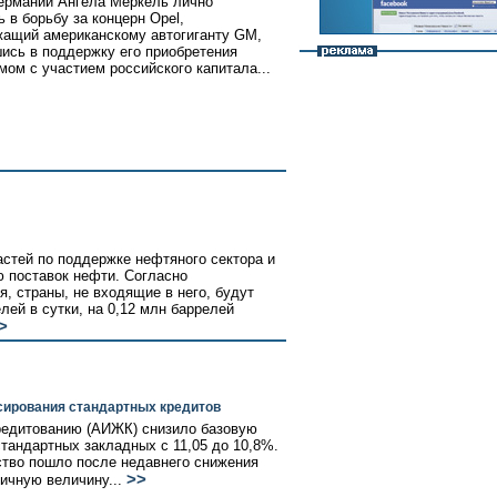
ермании Ангела Меркель лично
 в борьбу за концерн Opel,
ащий американскому автогиганту GM,
ись в поддержку его приобретения
мом с участием российского капитала...
стей по поддержке нефтяного сектора и
ю поставок нефти. Согласно
я, страны, не входящие в него, будут
лей в сутки, на 0,12 млн баррелей
>
сирования стандартных кредитов
редитованию (АИЖК) снизило базовую
тандартных закладных с 11,05 до 10,8%.
тство пошло после недавнего снижения
>>
ичную величину...