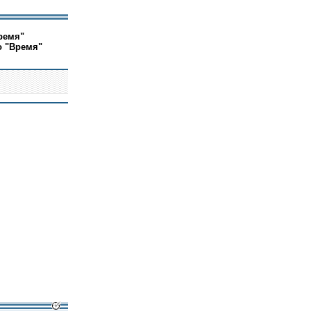
ремя"
о "Время"