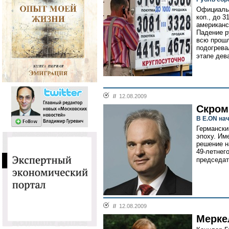
Официальн
коп., до 3
американс
Падение р
всю прошл
подогрева
этапе дев
//
12.08.2009
Cкром
В E.ON на
Германски
эпоху. Им
решение н
49-летнег
председат
//
12.08.2009
Мерке