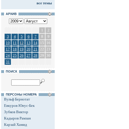
все темы
АРХИВ
1
2
3
4
5
6
7
8
9
10
11
12
13
14
15
16
17
18
19
20
21
22
23
24
25
26
27
28
29
30
31
ПОИСК
ПЕРСОНЫ НОМЕРА
Вульф Бернотат
Евкуров Юнус-Бек
Зубков Виктор
Кадыров Рамзан
Карзай Хамид