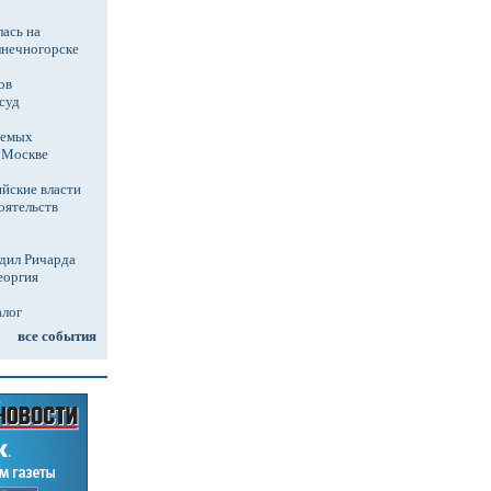
ась на
лнечногорске
ов
суд
аемых
в Москве
йские власти
оятельств
дил Ричарда
еоргия
алог
все события