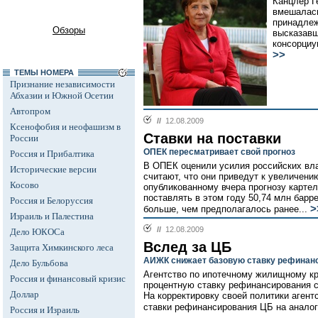
Канцлер Г
вмешалась
принадлеж
Обзоры
высказавш
консорциу
>>
ТЕМЫ НОМЕРА
Признание независимости
Абхазии и Южной Осетии
Автопром
//
12.08.2009
Ксенофобия и неофашизм в
Ставки на поставки
России
ОПЕК пересматривает свой прогноз
Россия и Прибалтика
В ОПЕК оценили усилия российских вла
Исторические версии
считают, что они приведут к увеличени
Косово
опубликованному вчера прогнозу картел
поставлять в этом году 50,74 млн барре
Россия и Белоруссия
>
больше, чем предполагалось ранее...
Израиль и Палестина
//
12.08.2009
Дело ЮКОСа
Вслед за ЦБ
Защита Химкинского леса
АИЖК снижает базовую ставку рефинан
Дело Бульбова
Агентство по ипотечному жилищному к
Россия и финансовый кризис
процентную ставку рефинансирования с
Доллар
На корректировку своей политики аген
ставки рефинансирования ЦБ на аналог
Россия и Израиль