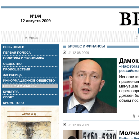
N°144
12 августа 2009
//
Архив
/
БИЗНЕС И ФИНАНСЫ
ВЕСЬ НОМЕР
ПЕРВАЯ ПОЛОСА
//
12.08.2009
ПОЛИТИКА И ЭКОНОМИКА
Дамок
ОБЩЕСТВО
«Нафтогаз
ПРОИСШЕСТВИЯ
российско
ЗАГРАНИЦА
Исполняющ
ИНФОРМАЦИОННОЕ ОБЩЕСТВО
правления
минувшие 
БИЗНЕС И ФИНАНСЫ
переговор
КУЛЬТУРА
должен бы
СПОРТ
объем пост
КРОМЕ ТОГО
// 
//
12.08.2009
Молчи
Рубль сбр