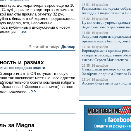
18:51, 16 декабря
ый курс доллара вчера вырос еще на 10
Радикальная молодежь собрал
1,74 руб., причем в ходе торгов стоимость
площади в подмосковном Со
кой валюты пробила отметку 32 руб.
убля к бивалютной корзине продолжалось
18:32, 16 декабря
Путин отверг упреки адвокат
ую неделю, что, несомненно,
Ходорковского в давлении на 
лось публичными дискуссиями о новом
>>
альвации....
17:58, 16 декабря
Задержан один из предполаг
организаторов беспорядков 
// читайте тему:
Доллар
17:10, 16 декабря
Европарламент призвал росси
ускорить расследование обст
смерти Сергея Магнитского
ность и размах
16:35, 16 декабря
чинается передача власти
Саакашвили посмертно награ
й энергогигант E.ON вступает в новую
Холбрука орденом Святого Г
енно так оценивают местные наблюдатели
16:14, 16 декабря
аблюдательного совета компании избрать
Ассанж будет выпущен под з
о Йоханнеса Тайссена (на снимке) на пост
>>
еля правления...
ль за Magna