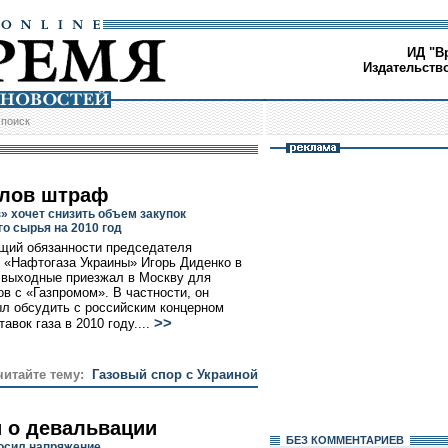
ИД "В
Издательств
/
поиск
лов штраф
» хочет снизить объем закупок
го сырья на 2010 год
ий обязанности председателя
 «Нафтогаза Украины» Игорь Диденко в
выходные приезжал в Москву для
ов с «Газпромом». В частности, он
л обсудить с российским концерном
>>
авок газа в 2010 году....
читайте тему:
Газовый спор с Украиной
 о девальвации
БЕЗ КОМMЕНТАРИЕВ
осил напряжение