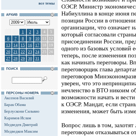
все темы
ОЭСР. Министр экономическ
Набиуллина в конце июня п
АРХИВ
позиции России в отношени
организации, что означает н
1
2
3
4
5
который согласовали стран
6
7
8
9
10
11
12
присоединении России, пред
13
14
15
16
17
18
19
одного из базовых условий е
20
21
22
23
24
25
26
теперь, после изменения по
27
28
29
30
31
как начинать переговоры. В
переговорщик глава департ
ПОИСК
переговоров Минэкономраз
уверен, что это непринципи
нечленство в ВТО никоим о
ПЕРСОНЫ НОМЕРА
возможности начать и вести
Аксенов Василий
к ОЭСР. Мандат, если страны
Барак Обама
изменения, может быть измен
Берлускони Сильвио
Каримов Ислам
Вопрос лишь в том, захотят
Медведев Дмитрий
переговорам отказываться о
Медведков Максим