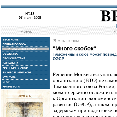
N°118
07 июля 2009
//
Архив
/
ВЕСЬ НОМЕР
//
07.07.2009
ПЕРВАЯ ПОЛОСА
"Много скобок"
ПОЛИТИКА И ЭКОНОМИКА
Таможенный союз может повреди
ОБЩЕСТВО
ОЭСР
ПРОИСШЕСТВИЯ
ЗАГРАНИЦА
КРУПНЫМ ПЛАНОМ
БИЗНЕС И ФИНАНСЫ
Решение Москвы вступать в
КУЛЬТУРА
организацию (ВТО) не самос
СПОРТ
Таможенного союза России, 
КРОМЕ ТОГО
может серьезно осложнить 
к Организации экономическ
развития (ОЭСР), а также п
задержкам при подготовке н
партнерстве и сотрудничест