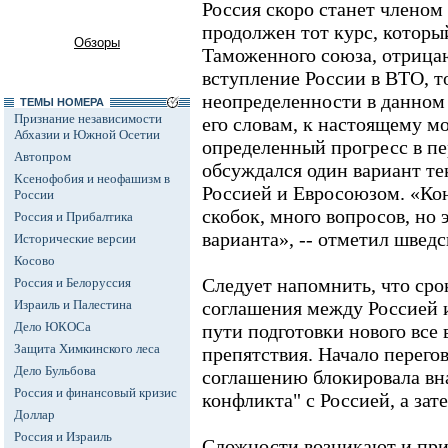
Россия скоро станет членом
продолжен тот курс, который
Обзоры
Таможенного союза, отриц
вступление России в ВТО, то
неопределенности в данном 
ТЕМЫ НОМЕРА
Признание независимости
его словам, к настоящему м
Абхазии и Южной Осетии
определенный прогресс в пе
Автопром
обсуждался один вариант те
Ксенофобия и неофашизм в
Россией и Евросоюзом. «Кон
России
скобок, много вопросов, но 
Россия и Прибалтика
варианта», -- отметил шведс
Исторические версии
Косово
Следует напомнить, что сро
Россия и Белоруссия
Израиль и Палестина
соглашения между Россией и 
Дело ЮКОСа
пути подготовки нового все
Защита Химкинского леса
препятствия. Начало перего
Дело Бульбова
соглашению блокировала вна
Россия и финансовый кризис
конфликта" с Россией, а зат
Доллар
Россия и Израиль
Сложности возникают и при