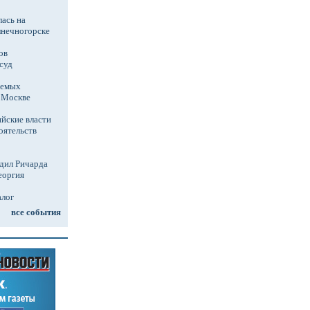
ась на
лнечногорске
ов
суд
аемых
в Москве
йские власти
оятельств
дил Ричарда
еоргия
алог
все события