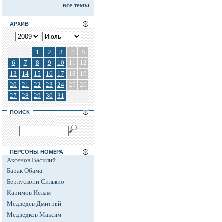
все темы
АРХИВ
1
2
3
4
5
6
7
8
9
10
11
12
13
14
15
16
17
18
19
20
21
22
23
24
25
26
27
28
29
30
31
ПОИСК
ПЕРСОНЫ НОМЕРА
Аксенов Василий
Барак Обама
Берлускони Сильвио
Каримов Ислам
Медведев Дмитрий
Медведков Максим