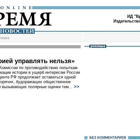
ИД "В
Издательств
/
поиск
рией управлять нельзя»
Комиссии по противодействию попыткам
ации истории в ущерб интересам России
денте РФ продолжает оставаться одной
горячих, будоражащих общественное
>>
и вызывающих полярные оценки тем...
БЕЗ КОМMЕНТАРИЕВ