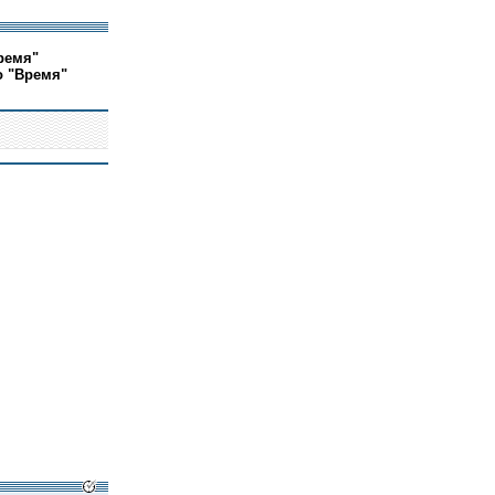
ремя"
о "Время"