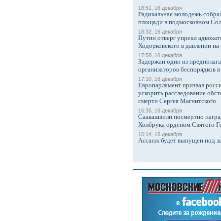
18:51, 16 декабря
Радикальная молодежь собрал
площади в подмосковном Со
18:32, 16 декабря
Путин отверг упреки адвокат
Ходорковского в давлении на 
17:58, 16 декабря
Задержан один из предполаг
организаторов беспорядков 
17:10, 16 декабря
Европарламент призвал росси
ускорить расследование обст
смерти Сергея Магнитского
16:35, 16 декабря
Саакашвили посмертно награ
Холбрука орденом Святого Г
16:14, 16 декабря
Ассанж будет выпущен под з