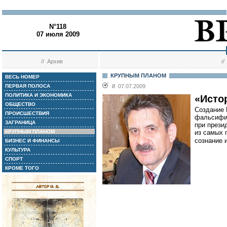
N°118
07 июля 2009
//
Архив
/
КРУПНЫМ ПЛАНОМ
ВЕСЬ НОМЕР
ПЕРВАЯ ПОЛОСА
//
07.07.2009
ПОЛИТИКА И ЭКОНОМИКА
«Исто
ОБЩЕСТВО
Создание 
ПРОИСШЕСТВИЯ
фальсифик
ЗАГРАНИЦА
при прези
КРУПНЫМ ПЛАНОМ
из самых 
сознание 
БИЗНЕС И ФИНАНСЫ
КУЛЬТУРА
СПОРТ
КРОМЕ ТОГО