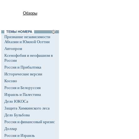
Обзоры
ТЕМЫ НОМЕРА
Признание независимости
Абхазии и Южной Осетии
Автопром
Ксенофобия и неофашизм в
России
Россия и Прибалтика
Исторические версии
Косово
Россия и Белоруссия
Израиль и Палестина
Дело ЮКОСа
Защита Химкинского леса
Дело Бульбова
Россия и финансовый кризис
Доллар
Россия и Израиль