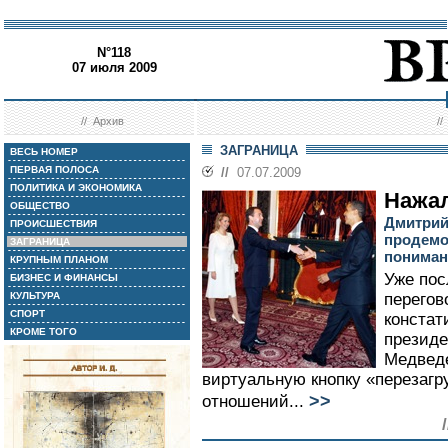
N°118
07 июля 2009
//
Архив
/
ЗАГРАНИЦА
ВЕСЬ НОМЕР
ПЕРВАЯ ПОЛОСА
//
07.07.2009
ПОЛИТИКА И ЭКОНОМИКА
Нажал
ОБЩЕСТВО
Дмитрий
ПРОИСШЕСТВИЯ
продемо
ЗАГРАНИЦА
пониман
КРУПНЫМ ПЛАНОМ
Уже пос
БИЗНЕС И ФИНАНСЫ
КУЛЬТУРА
перегов
СПОРТ
констат
КРОМЕ ТОГО
президе
Медвед
виртуальную кнопку «перезагр
>>
отношений...