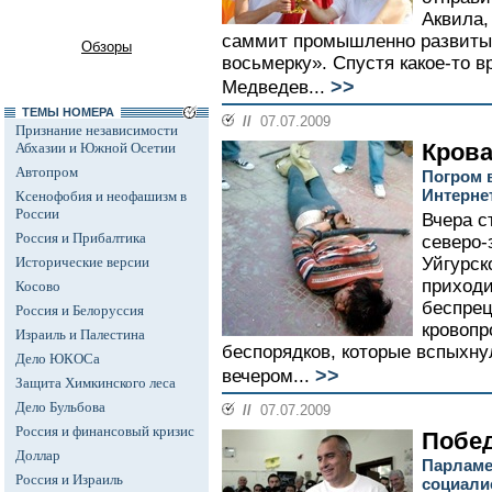
Аквила,
саммит промышленно развиты
Обзоры
восьмерку». Спустя какое-то в
>>
Медведев...
ТЕМЫ НОМЕРА
//
07.07.2009
Признание независимости
Кров
Абхазии и Южной Осетии
Автопром
Погром 
Интерне
Ксенофобия и неофашизм в
России
Вчера с
Россия и Прибалтика
северо-
Исторические версии
Уйгурск
приходи
Косово
беспрец
Россия и Белоруссия
кровопр
Израиль и Палестина
беспорядков, которые вспыхну
Дело ЮКОСа
>>
вечером...
Защита Химкинского леса
Дело Бульбова
//
07.07.2009
Россия и финансовый кризис
Побе
Доллар
Парламе
Россия и Израиль
социали