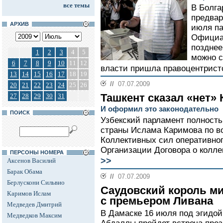
все темы
В Болга
предвар
АРХИВ
июля па
Официал
позднее
1
2
3
4
5
можно с
6
7
8
9
10
11
12
власти пришла правоцентристс
13
14
15
16
17
18
19
//
07.07.2009
20
21
22
23
24
25
26
Ташкент сказал «нет»
27
28
29
30
31
И оформил это законодательно
ПОИСК
Узбекский парламент полност
страны Ислама Каримова по в
Коллективных сил оперативно
Организации Договора о колле
ПЕРСОНЫ НОМЕРА
>>
Аксенов Василий
Барак Обама
//
07.07.2009
Берлускони Сильвио
Саудовский король м
Каримов Ислам
с премьером Ливана
Медведев Дмитрий
В Дамаске 16 июля под эгидой
Медведков Максим