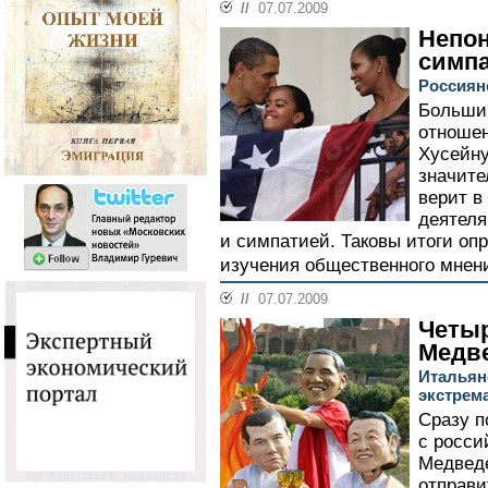
//
07.07.2009
Непон
симп
Россиян
Большин
отношен
Хусейну
значите
верит в
деятеля
и симпатией. Таковы итоги оп
изучения общественного мнени
//
07.07.2009
Четыр
Медв
Итальян
экстрем
Сразу п
с росси
Медвед
отправи