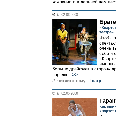
компании и в дальнейшем вести
//
02.06.2008
Брате
«Кварте
театра»
Чтобы п
спектак
очень в
себе и 
«Кварте
именова
больше дрейфует в сторону др
>>
порядке...
// читайте тему:
Театр
//
02.06.2008
Гаран
Как мин
квартет