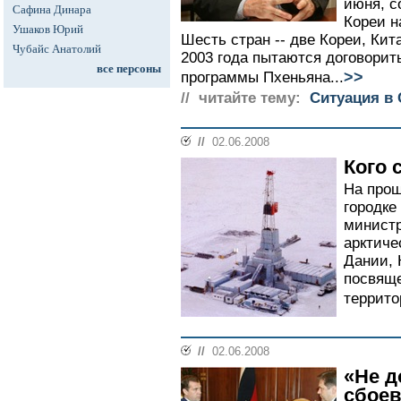
июня, с
Сафина Динара
Кореи н
Ушаков Юрий
Шесть стран -- две Кореи, Кит
Чубайс Анатолий
2003 года пытаются договорит
все персоны
>>
программы Пхеньяна...
// читайте тему:
Ситуация в 
//
02.06.2008
Кого 
На прош
городке
министр
арктиче
Дании, 
посвящ
террито
//
02.06.2008
«Не д
сбое