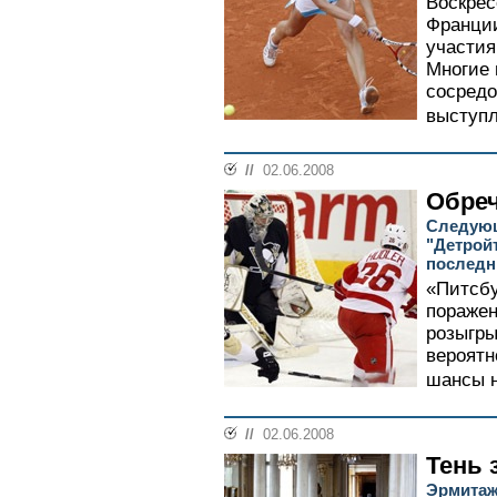
Воскрес
Франции
участия
Многие 
сосредо
выступл
//
02.06.2008
Обре
Следующ
"Детройт
послед
«Питсбу
поражен
розыгры
вероятн
шансы н
//
02.06.2008
Тень 
Эрмитаж