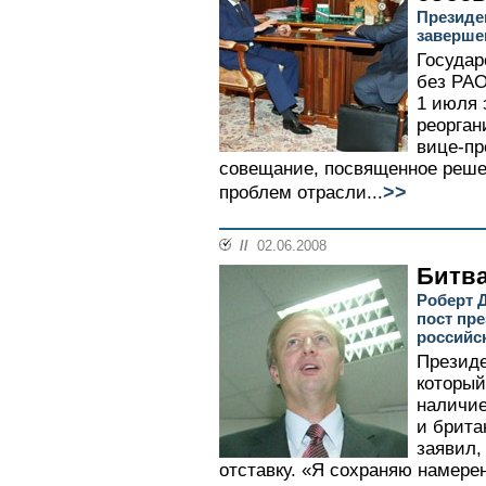
Президе
заверше
Государ
без РАО
1 июля 
реорган
вице-пр
совещание, посвященное реш
>>
проблем отрасли...
//
02.06.2008
Битва
Роберт 
пост пр
российс
Президе
которы
наличие
и брита
заявил,
отставку. «Я сохраняю намере