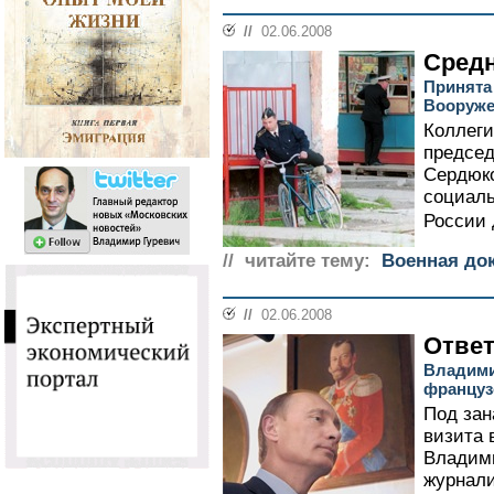
//
02.06.2008
Средн
Принята
Вооруже
Коллег
председ
Сердюко
социаль
России д
// читайте тему:
Военная до
//
02.06.2008
Ответ
Владими
француз
Под зан
визита 
Владим
журнали