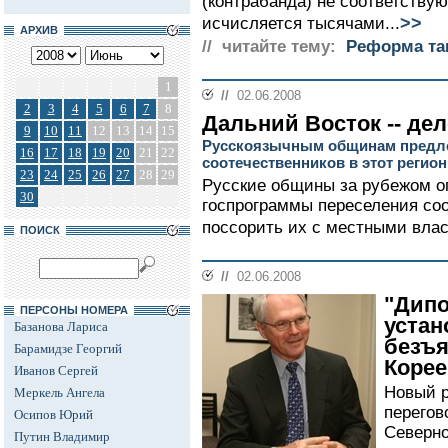
(контрабанда) не соответству
>>
исчисляется тысячами...
АРХИВ
// читайте тему:
Реформа т
1
//
02.06.2008
2
3
4
5
6
7
8
Дальний Восток -- дел
9
10
11
12
13
14
15
Русскоязычным общинам предло
16
17
18
19
20
21
22
соотечественников в этот регион
23
24
25
26
27
28
29
Русские общины за рубежом о
30
госпрограммы переселения соо
поссорить их с местными влас
ПОИСК
//
02.06.2008
"Дип
ПЕРСОНЫ НОМЕРА
устан
Базанова Лариса
безъ
Барамидзе Георгий
Корее
Иванов Сергей
Новый 
Меркель Ангела
перегов
Осипов Юрий
Северно
Путин Владимир