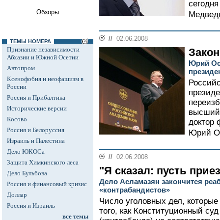
сегодня
Обзоры
Медведе
//
02.06.2008
ТЕМЫ НОМЕРА
Признание независимости
Закон
Абхазии и Южной Осетии
Юрий Ос
Автопром
президе
Ксенофобия и неофашизм в
Российс
России
президе
Россия и Прибалтика
переизб
Исторические версии
высший 
Косово
доктор 
Россия и Белоруссия
Юрий Ос
Израиль и Палестина
Дело ЮКОСа
//
02.06.2008
Защита Химкинского леса
"Я сказал: пусть прие
Дело Бульбова
Дело Асламазян закончится реа
Россия и финансовый кризис
«контрабандистов»
Доллар
Число уголовных дел, которые
Россия и Израиль
того, как Конституционный суд 
все темы