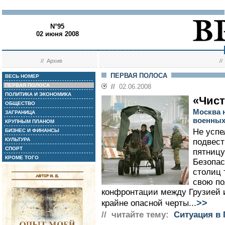
N°95
02 июня 2008
//
Архив
/
ПЕРВАЯ ПОЛОСА
ВЕСЬ НОМЕР
ПЕРВАЯ ПОЛОСА
//
02.06.2008
ПОЛИТИКА И ЭКОНОМИКА
«Чист
ОБЩЕСТВО
Москва 
ЗАГРАНИЦА
военны
КРУПНЫМ ПЛАНОМ
Не успе
БИЗНЕС И ФИНАНСЫ
КУЛЬТУРА
подвест
СПОРТ
пятницу
КРОМЕ ТОГО
Безопас
столиц 
свою по
конфронтации между Грузией 
>>
крайне опасной черты...
// читайте тему:
Ситуация в 