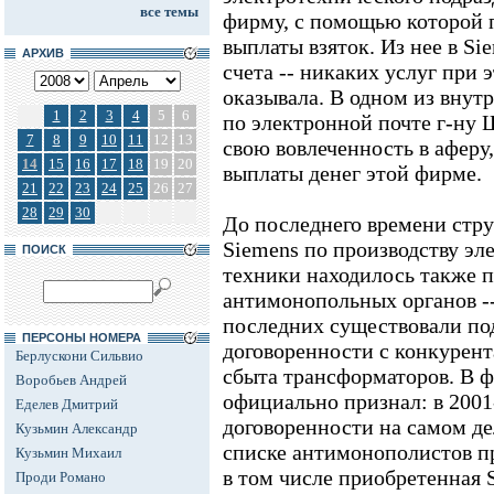
все темы
фирму, с помощью которой 
выплаты взяток. Из нее в S
АРХИВ
счета -- никаких услуг при
оказывала. В одном из внут
1
2
3
4
5
6
по электронной почте г-ну 
7
8
9
10
11
12
13
свою вовлеченность в аферу
14
15
16
17
18
19
20
выплаты денег этой фирме.
21
22
23
24
25
26
27
28
29
30
До последнего времени стр
Siemens по производству эл
ПОИСК
техники находилось также 
антимонопольных органов --
последних существовали по
ПЕРСОНЫ НОМЕРА
договоренности с конкурент
Берлускони Сильвио
сбыта трансформаторов. В ф
Воробьев Андрей
официально признал: в 2001
Еделев Дмитрий
договоренности на самом де
Кузьмин Александр
списке антимонополистов п
Кузьмин Михаил
в том числе приобретенная 
Проди Романо