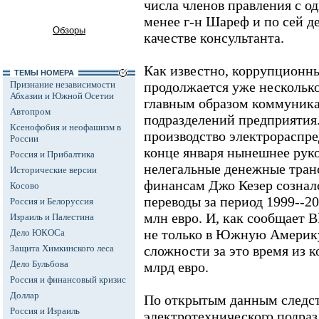
числа членов правления с о
менее г-н Шареф и по сей де
Обзоры
качестве консультанта.
Как известно, коррупционны
ТЕМЫ НОМЕРА
Признание независимости
продолжается уже несколько 
Абхазии и Южной Осетии
главным образом коммуник
Автопром
подразделений предприятия.
Ксенофобия и неофашизм в
производство электрораспре
России
конце января нынешнее рук
Россия и Прибалтика
нелегальные денежные тран
Исторические версии
финансам Джо Кезер сознал
Косово
переводы за период 1999--20
Россия и Белоруссия
млн евро. И, как сообщает B
Израиль и Палестина
не только в Южную Америку
Дело ЮКОСа
Защита Химкинского леса
сложности за это время из к
Дело Бульбова
млрд евро.
Россия и финансовый кризис
Доллар
По открытым данным следс
Россия и Израиль
электротехнического подраз