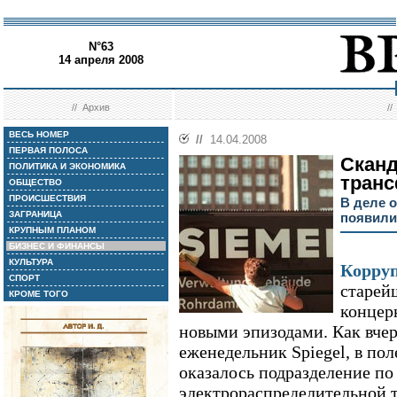
N°63
14 апреля 2008
//
Архив
/
ВЕСЬ НОМЕР
//
14.04.2008
ПЕРВАЯ ПОЛОСА
Сканд
ПОЛИТИКА И ЭКОНОМИКА
тран
ОБЩЕСТВО
ПРОИСШЕСТВИЯ
В деле 
ЗАГРАНИЦА
появили
КРУПНЫМ ПЛАНОМ
БИЗНЕС И ФИНАНСЫ
КУЛЬТУРА
Корруп
СПОРТ
старей
КРОМЕ ТОГО
концер
новыми эпизодами. Как вче
еженедельник Spiegel, в пол
оказалось подразделение по
электрораспределительной т