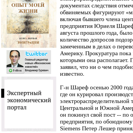
документах следствия отмеча
обвиняемых фигурируют «м
включая бывшего члена цен
предприятия Юриеля Шарефа.
августа прошлого года, был
количество допросов подоз
замеченным в делах о пере
Америку. Прокуратура пока 
которыми она располагает. 
заявил, что ни о чем подоб
известно.
Г-н Шареф осенью 2000 года
где он курировал производст
электрораспределительной 
Центральной и Южной Амери
он покинул свой пост -- по
предприятия, по обоюдному 
Siemens Петер Лешер приня