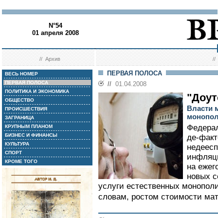
N°54
01 апреля 2008
//
Архив
/
ПЕРВАЯ ПОЛОСА
ВЕСЬ НОМЕР
ПЕРВАЯ ПОЛОСА
//
01.04.2008
ПОЛИТИКА И ЭКОНОМИКА
"Доут
ОБЩЕСТВО
Власти 
ПРОИСШЕСТВИЯ
монопо
ЗАГРАНИЦА
Федерал
КРУПНЫМ ПЛАНОМ
БИЗНЕС И ФИНАНСЫ
де-факт
КУЛЬТУРА
недеесп
СПОРТ
инфляци
КРОМЕ ТОГО
на ежег
новых с
услуги естественных монополи
словам, ростом стоимости мат