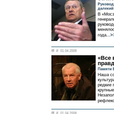
Руковод
далекий
В «Мосэ
генерал
руковод
менялос
>
года...
//
01.04.2008
«Все 
правд
Памяти 
Наша со
культур
редкие 
крупные
Незапол
рефлекс
//
01.04.2008