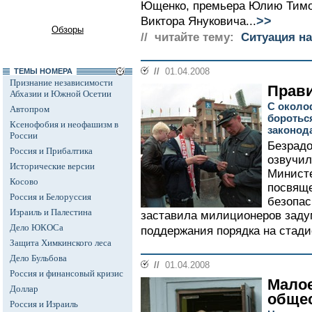
Ющенко, премьера Юлию Тимо
>>
Виктора Януковича...
Обзоры
// читайте тему:
Ситуация на
//
01.04.2008
ТЕМЫ НОМЕРА
Признание независимости
Прави
Абхазии и Южной Осетии
С около
Автопром
бороться
Ксенофобия и неофашизм в
законод
России
Безрадо
Россия и Прибалтика
озвучил
Исторические версии
Министе
Косово
посвяще
Россия и Белоруссия
безопас
Израиль и Палестина
заставила милиционеров заду
Дело ЮКОСа
поддержания порядка на стадио
Защита Химкинского леса
Дело Бульбова
//
01.04.2008
Россия и финансовый кризис
Малое
Доллар
обще
Россия и Израиль