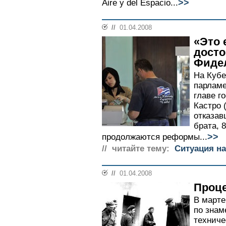
>>
Aire y del Espacio...
//
01.04.2008
«Это
дост
Фиде
На Кубе
парламе
главе г
Кастро 
отказав
брата, 
>>
продолжаются реформы...
// читайте тему:
Ситуация на
//
01.04.2008
Проце
В марте
по знам
техниче