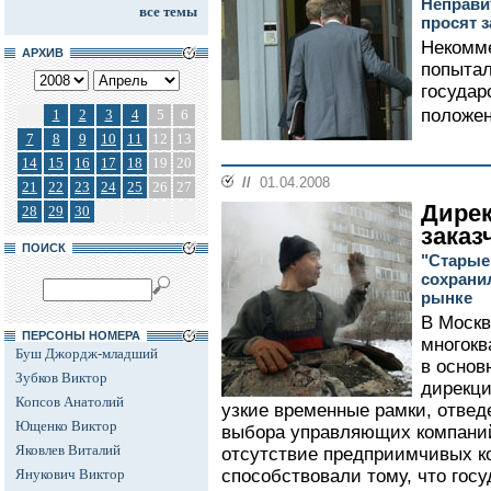
Неправи
все темы
просят 
Некомме
АРХИВ
попытал
государ
положен
1
2
3
4
5
6
7
8
9
10
11
12
13
14
15
16
17
18
19
20
//
01.04.2008
21
22
23
24
25
26
27
Дире
28
29
30
заказ
ПОИСК
"Старые
сохрани
рынке
В Москв
ПЕРСОНЫ НОМЕРА
многок
Буш Джордж-младший
в основ
Зубков Виктор
дирекци
Копсов Анатолий
узкие временные рамки, отве
Ющенко Виктор
выбора управляющих компаний
Яковлев Виталий
отсутствие предприимчивых к
Янукович Виктор
способствовали тому, что гос