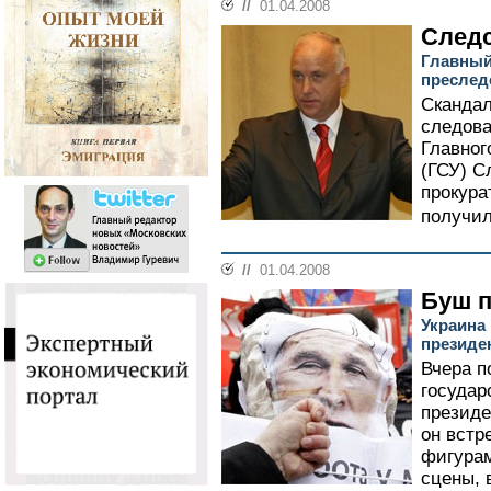
//
01.04.2008
Следс
Главный
преслед
Скандал
следова
Главног
(ГСУ) С
прокура
получил
//
01.04.2008
Буш п
Украина
президе
Вчера п
государ
презид
он встр
фигурам
сцены, 