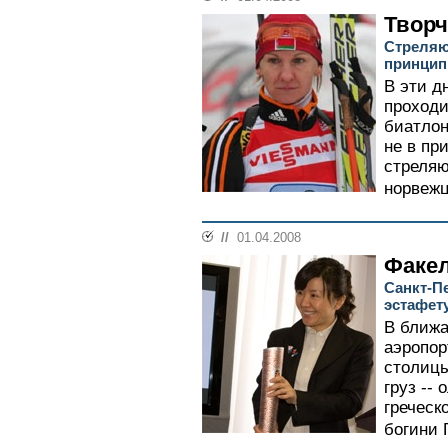
Творч
Стреляю
принцип
В эти д
проходи
биатлон
не в пр
стреля
норвежц
//
01.04.2008
Факе
Санкт-П
эстафет
В ближа
аэропор
столицы
груз --
греческ
богини Г