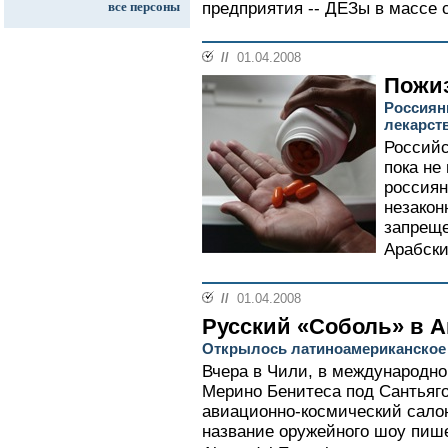
все персоны
предприятия -- ДЕЗы в массе с
//
01.04.2008
Пожи
Россиян
лекарст
Российс
пока не
россиян
незакон
запрещ
Арабски
//
01.04.2008
Русский «Соболь» в А
Открылось латиноамериканское
Вчера в Чили, в международн
Мерино Бенитеса под Сантьяг
авиационно-космический сало
название оружейного шоу пишетс