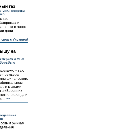
ный газ
ступил вопреки
нко
ссные
Газпрома» и
краины» в конце
ли дали
 спор с Украиной
рышу на
семерка» и МВФ
 борьбы с
рышу», -- так,
це-премьера
чины финансового
 неформальном
ов и главами
и в «Весенних
лютного фонда и
...
>>
ределения
ов
нсовым рынкам
еделения