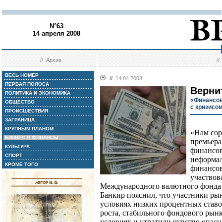
N°63
14 апреля 2008
//
Архив
/
ВЕСЬ НОМЕР
//
14.04.2008
ПЕРВАЯ ПОЛОСА
Верни
ПОЛИТИКА И ЭКОНОМИКА
«Финансов
ОБЩЕСТВО
с кризисо
ПРОИСШЕСТВИЯ
ЗАГРАНИЦА
КРУПНЫМ ПЛАНОМ
«Нам сор
БИЗНЕС И ФИНАНСЫ
премьера
КУЛЬТУРА
финансов
СПОРТ
неформал
КРОМЕ ТОГО
финансов
участвов
Международного валютного фонда 
Банкир пояснил, что участники рын
условиях низких процентных ставо
роста, стабильного фондового рын
условиях и утратили чувство опасн