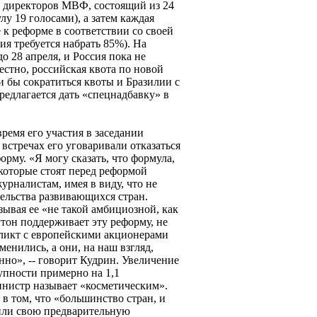
т директоров МВФ, состоящий из 24
у 19 голосами), а затем каждая
к реформе в соответствии со своей
ия требуется набрать 85%). На
о 28 апреля, и Россия пока не
естно, российская квота по новой
и бы сократиться квоты и Бразилии с
редлагается дать «спецнадбавку» в
время его участия в заседании
встречах его уговаривали отказаться
орму. «Я могу сказать, что формула,
, которые стоят перед реформой
урналистам, имея в виду, что не
тельства развивающихся стран.
вая ее «не такой амбициозной, как
тон поддерживает эту реформу, не
ликт с европейскими акционерами
нились, а они, на наш взгляд,
но», -- говорит Кудрин. Увеличение
упности примерно на 1,1
нистр называет «косметическим».
в том, что «большинство стран, и
или свою предварительную