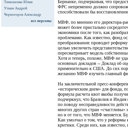
Бернанке, подчеркивая, что предо
Тимошенко Юлия
ФРС непременно должно сопровожд
Уткин Андрей
способствовали бы восстановлени
Черногоров Александр
все персоны
МВФ, по мнению его директора-ра
может более пристально сосредото
экономики после того, как разобра
проблемами. Как известно, фонд о
преобразования: проводит реформу
целью увеличить представительств
пересматривает модель собственных
Хотя и теперь, похоже, МВФ не уда
основных докладов -- Доклад об оц
применительно к США. До сих пор
желанию МВФ изучить главный фи
На заключительной пресс-конферен
«историческим днем» для фонда, п
формула расчета квот якобы полу
подчеркнул, что Бразилия и Индия
по поводу несправедливости дейст
многих других стран «счастливы» н
но и от того, что МВФ меняется. 
Кан умолчал о том, что у реформы 
критики. Среди них, как известно,