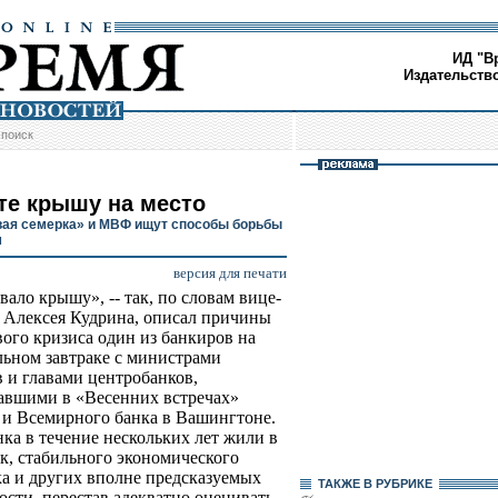
ИД "В
Издательств
/
поиск
те крышу на место
ая семерка» и МВФ ищут способы борьбы
м
версия для печати
вало крышу», -- так, по словам вице-
 Алексея Кудрина, описал причины
ого кризиса один из банкиров на
ьном завтраке с министрами
 и главами центробанков,
авшими в «Весенних встречах»
и Всемирного банка в Вашингтоне.
ка в течение нескольких лет жили в
к, стабильного экономического
ка и других вполне предсказуемых
ТАКЖЕ В РУБРИКЕ
ости, перестав адекватно оценивать