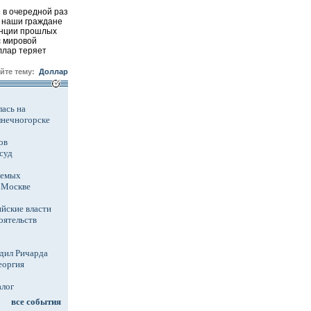
в очередной раз
е наши граждане
енции прошлых
с мировой
ллар теряет
айте тему:
Доллар
ась на
лнечногорске
ов
суд
аемых
в Москве
йские власти
оятельств
дил Ричарда
еоргия
алог
все события