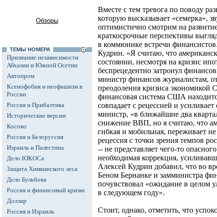
Вместе с тем тревога по поводу ра
которую высказывает «семерка», з
Обзоры
оптимистично смотрим на развитие
краткосрочные перспективы выгляд
в коммюнике встречи финансистов.
ТЕМЫ НОМЕРА
Кудрин. «Я считаю, что американс
Признание независимости
состоянии, несмотря на кризис ипо
Абхазии и Южной Осетии
беспрецедентно затронул финансов
Автопром
министр финансов журналистам, от
Ксенофобия и неофашизм в
преодоления кризиса экономикой С
России
финансовая система США находится
Россия и Прибалтика
совпадает с рецессией и усиливает
министр, «в ближайшие два кварта
Исторические версии
снижение ВВП, но я считаю, что а
Косово
гибкая и мобильная, переживает не
Россия и Белоруссия
рецессия с точки зрения темпов рост
Израиль и Палестина
-- не представляет чего-то опасног
необходимая коррекция, усиливавш
Дело ЮКОСа
Алексей Кудрин добавил, что во вр
Защита Химкинского леса
Беном Бернанке и замминистра ф
Дело Бульбова
почувствовал «ожидание в целом у
Россия и финансовый кризис
в следующем году».
Доллар
Стоит, однако, отметить, что усп
Россия и Израиль