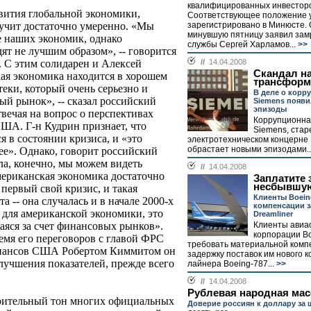
квалифицированных инвесторо
звития глобальной экономики,
Соответствующее положение 
зарегистрировано в Минюсте. 
вучит достаточно умеренно. «Мы
минувшую пятницу заявил зам
 наших экономик, однако
службы Сергей Харламов...
>>
ят не лучшим образом», -- говорится
//
14.04.2008
 С этим солидарен и Алексей
Скандал н
кая экономика находится в хорошем
трансформ
теки, который очень серьезно и
В деле о корр
ый рынок», -- сказал российский
Siemens появ
эпизоды
вечая на вопрос о перспективах
Коррупционна
ША. Г-н Кудрин признает, что
Siemens, ста
 в состоянии кризиса, и «это
электротехническом концерне
обрастает новыми эпизодами..
 ее». Однако, говорит российский
ла, конечно, мы можем видеть
//
14.04.2008
мериканская экономика достаточно
Заплатите 
несбывшую
 первый свой кризис, и такая
Клиенты Boein
а -- она случалась и в начале 2000-х
компенсации з
о для американской экономики, это
Dreamliner
Клиенты авиа
аяся за счет финансовых рынков».
корпорации B
емя его переговоров с главой ФРС
требовать материальной комп
инансов США Робертом Киммитом он
задержку поставок им нового 
лучшения показателей, прежде всего
лайнера Boeing-787...
>>
//
14.04.2008
Рублевая народная мас
окоительный тон многих официальных
Доверие россиян к доллару за 