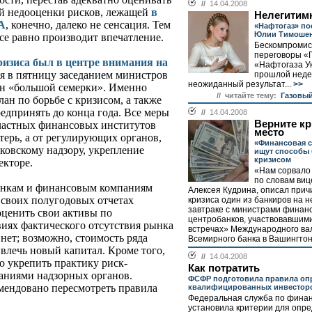
//
14.04.2008
ой недооценки рисков, лежащей
в
Нелегитим
А
, конечно, далеко не сенсация. Тем
«Нафтогаз» по
Юлии Тимоше
се равно производит впечатление.
Бескомпроми
переговоры «
ризиса был в центре внимания на
«Нафтогаза У
я в пятницу заседанием министров
прошлой неде
неожиданный результат...
>>
ан «большой семерки». Именно
// читайте тему:
Газовый
ан по борьбе с кризисом, а также
едпринять до конца года. Все меры
//
14.04.2008
Верните к
т частных финансовых институтов
место
отерь, а от регулирующих органов,
«Финансовая 
ковскому надзору, укрепление
ищут способы
кризисом
екторе.
«Нам сорвало к
по словам ви
 банкам и финансовым компаниям
Алексея Кудрина, описал при
 своих полугодовых отчетах
кризиса один из банкиров на
завтраке с министрами финанс
оценить свои активы по
центробанков, участвовавшим
виях фактического отсутствия рынка
встречах» Международного ва
нет; возможно, стоимость ряда
Всемирного банка в Вашингтоне
влечь новый капитал. Кроме того,
//
14.04.2008
 укрепить практику риск-
Как потратить
заниями надзорных органов.
ФСФР подготовила правила оп
мендовано пересмотреть правила
квалифицированных инвестор
Федеральная служба по фина
установила критерии для опр