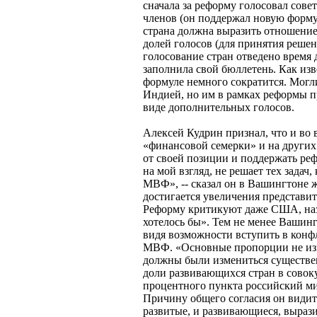
сначала за реформу голосовал сове
членов (он поддержал новую формул
страна должна выразить отношение 
долей голосов (для принятия решен
голосование стран отведено время д
заполнила свой бюллетень. Как изв
формуле немного сократится. Могл
Индией, но им в рамках реформы п
виде дополнительных голосов.
Алексей Кудрин признал, что и во 
«финансовой семерки» и на других 
от своей позиции и поддержать реф
на мой взгляд, не решает тех задач
МВФ», -- сказал он в Вашингтоне ж
достигается увеличения представи
Реформу критикуют даже США, назы
хотелось бы». Тем не менее Вашинг
видя возможности вступить в конф
МВФ. «Основные пропорции не изме
должны были измениться существен
доли развивающихся стран в совок
процентного пункта российский ми
Причину общего согласия он видит 
развитые, и развивающиеся, выраз