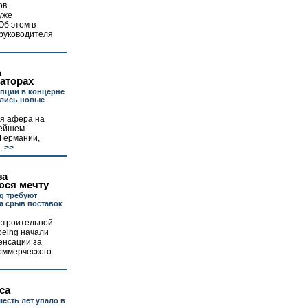
в.
уже
Об этом в
руководителя
а
аторах
упции в концерне
ились новые
я афера на
рейшем
 Германии,
.
>>
за
ся мечту
g требуют
а срыв поставок
строительной
oeing начали
енсации за
коммерческого
са
шесть лет упало в