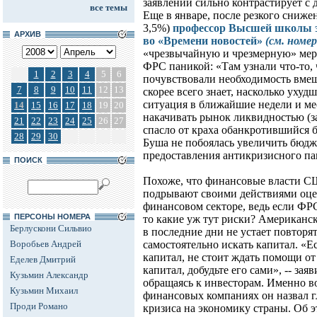
заявлений сильно контрастирует с 
все темы
Еще в январе, после резкого сниже
3,5%)
профессор Высшей школы 
АРХИВ
во «Времени новостей»
(см. номер
«чрезвычайную и чрезмерную» мер
ФРС паникой: «Там узнали что-то, 
1
2
3
4
5
6
почувствовали необходимость вме
7
8
9
10
11
12
13
скорее всего знает, насколько ухуд
ситуация в ближайшие недели и ме
14
15
16
17
18
19
20
накачивать рынок ликвидностью (з
21
22
23
24
25
26
27
спасло от краха обанкротившийся б
28
29
30
Буша не побоялась увеличить бюд
предоставления антикризисного пак
ПОИСК
Похоже, что финансовые власти СШ
подрывают своими действиями оце
финансовом секторе, ведь если ФР
ПЕРСОНЫ НОМЕРА
то какие уж тут риски? Американ
Берлускони Сильвио
в последние дни не устает повторя
Воробьев Андрей
самостоятельно искать капитал. «Е
капитал, не стоит ждать помощи от
Еделев Дмитрий
капитал, добудьте его сами», -- за
Кузьмин Александр
обращаясь к инвесторам. Именно в
Кузьмин Михаил
финансовых компаниях он назвал 
Проди Романо
кризиса на экономику страны. Об э