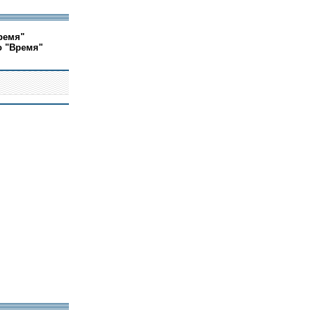
ремя"
о "Время"