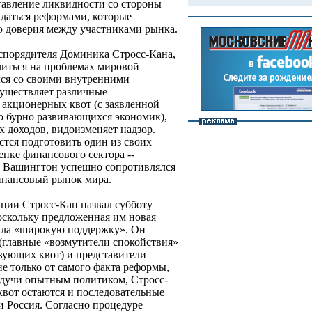
ставление ликвидности со стороны
аться реформами, которые
ю доверия между участниками рынка.
спорядителя Доминика Стросс-Кана,
читься на проблемах мировой
лся со своими внутренними
существляет различные
 акционерных квот (с заявленной
о бурно развивающихся экономик),
 доходов, видоизменяет надзор.
стся подготовить один из своих
енке финансового сектора --
 Вашингтон успешно сопротивлялся
нансовый рынок мира.
ции Стросс-Кан назвал субботу
оскольку предложенная им новая
чила «широкую поддержку». Он
 (главные «возмутители спокойствия»
вующих квот) и представители
е только от самого факта реформы,
Будучи опытным политиком, Стросс-
квот остаются и последовательные
 и Россия. Согласно процедуре