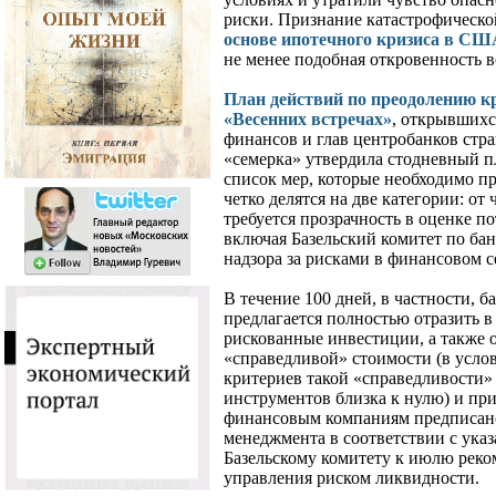
риски. Признание катастрофическ
основе ипотечного кризиса в СШ
не менее подобная откровенность в
План действий по преодолению к
«Весенних встречах»
, открывшихс
финансов и глав центробанков стр
«семерка» утвердила стодневный пл
список мер, которые необходимо пр
четко делятся на две категории: о
требуется прозрачность в оценке п
включая Базельский комитет по бан
надзора за рисками в финансовом с
В течение 100 дней, в частности,
предлагается полностью отразить в
рискованные инвестиции, а также 
«справедливой» стоимости (в усло
критериев такой «справедливости» 
инструментов близка к нулю) и при
финансовым компаниям предписано
менеджмента в соответствии с ука
Базельскому комитету к июлю реко
управления риском ликвидности.