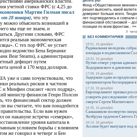
десять раз
действиями американских властей.
Фонд «Общественное мнение» 
ния учетной ставки ФРС (с 4,25 до
решил выяснить, какой валют
экономики Мартин Гилман писал
доверяют больше всего. Тенд
 от 28 января)
, что эту
лет подтвердились и совпали 
финансовой обстановкой -- до
у можно объяснить возникшей в
позиции по всем фронтам...
>>
чего мы еще не знаем, и
// чит
шаться. Другими словами, ФРС
БЕЗ КОМMЕНТАРИЕВ
шится реальная экономическая
18:51, 16 декабря
сяцы». С тех пор ФРС не устает
Радикальная молодежь собрал
аодно ведомство Бена Бернанке
площади в подмосковном Со
анк Bear Stearns), а администрация
18:32, 16 декабря
жетный дефицит путем
Путин отверг упреки адвокат
ета ценой в 170 млрд долларов.
Ходорковского в давлении на 
17:58, 16 декабря
Задержан один из предполаг
А уже и сами почувствовали, что
организаторов беспорядков 
нки реальных рисков в частном
17:10, 16 декабря
С и Минфин спасают «всех подряд»,
Европарламент призвал росси
ский министр финансов Генри Полсон
ускорить расследование обст
ть, что финансовый сектор должен
смерти Сергея Магнитского
сли вы считаете, что вам понадобится
16:35, 16 декабря
 правительства. Если вам нужен
Саакашвили посмертно награ
Холбрука орденом Святого Г
явил он накануне встречи «семерки»,
осстановление уровня капитала в
16:14, 16 декабря
Ассанж будет выпущен под з
главным условием борьбы с влиянием
том же говорил в четверг и Бен