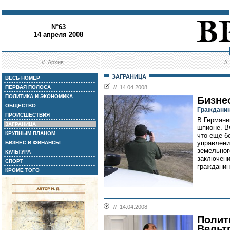
N°63
14 апреля 2008
//
Архив
/
ЗАГРАНИЦА
ВЕСЬ НОМЕР
ПЕРВАЯ ПОЛОСА
//
14.04.2008
ПОЛИТИКА И ЭКОНОМИКА
Бизне
ОБЩЕСТВО
Гражданин
ПРОИСШЕСТВИЯ
В Германи
ЗАГРАНИЦА
шпионе. В
КРУПНЫМ ПЛАНОМ
что еще б
управлени
БИЗНЕС И ФИНАНСЫ
земельног
КУЛЬТУРА
заключени
СПОРТ
гражданин
КРОМЕ ТОГО
//
14.04.2008
Полити
Вельт