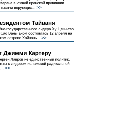
Тегерана в южной иранской провинции
>>
о тысячи верующих...
резидентом Тайваня
йно-государственного лидера Ху Цзиньтао
 Сяо Ваньчаном состоялась 12 апреля на
>>
ком острове Хайнань...
т Джимми Картеру
ергей Лавров не единственный политик,
кты с лидером исламской радикальной
>>
...