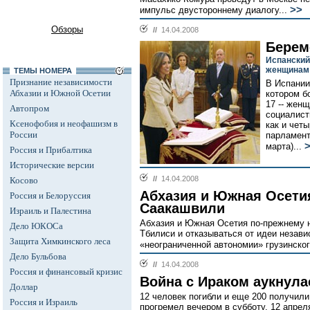
>>
импульс двустороннему диалогу...
Обзоры
//
14.04.2008
Берем
Испанский
женщинам
ТЕМЫ НОМЕРА
Признание независимости
В Испании
Абхазии и Южной Осетии
котором б
17 -- жен
Автопром
социалист
Ксенофобия и неофашизм в
как и чет
России
парламент
марта)...
Россия и Прибалтика
Исторические версии
//
14.04.2008
Косово
Абхазия и Южная Осети
Россия и Белоруссия
Саакашвили
Израиль и Палестина
Абхазия и Южная Осетия по-прежнему 
Дело ЮКОСа
Тбилиси и отказываться от идеи незав
Защита Химкинского леса
«неограниченной автономии» грузинско
Дело Бульбова
//
14.04.2008
Россия и финансовый кризис
Война с Ираком аукнула
Доллар
12 человек погибли и еще 200 получили
Россия и Израиль
прогремел вечером в субботу, 12 апрел