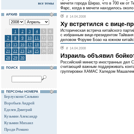
все темы
мечети города Шираз, что в 700 км от 
Фарс, когда в мечети находилось окол
АРХИВ
//
14.04.2008
Ху встретился с вице-п
Историческая встреча китайского парти
1
2
3
4
5
6
с избранным вице-президентом Тайваня
7
8
9
10
11
12
13
деловом Форуме Боао на южном китайс
14
15
16
17
18
19
20
//
14.04.2008
21
22
23
24
25
26
27
Израиль объявил бойко
28
29
30
Российский министр иностранных дел С
считающий важным поддерживать конта
ПОИСК
группировки ХАМАС Халедом Машалем
ПЕРСОНЫ НОМЕРА
Берлускони Сильвио
Воробьев Андрей
Еделев Дмитрий
Кузьмин Александр
Кузьмин Михаил
Проди Романо