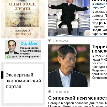
В Италии 
сердцем"
В Италии 
выборы. П
проходит 
года рань
падения л
Проди, ко
парламент
//
14.04.2008
Терри
помех
В России 
глава МИД
посетил С
проведет 
Лавровым.
промышлен
Христенко
//
14.04.2008
С японской неизменнос
Сегодня в первой половине дня главы 
Масахико Комура проведут в Москве пе