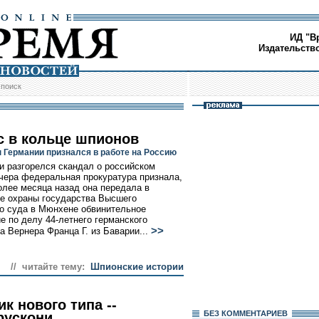
ИД "В
Издательств
/
поиск
с в кольце шпионов
 Германии признался в работе на Россию
и разгорелся скандал о российском
чера федеральная прокуратура признала,
олее месяца назад она передала в
е охраны государства Высшего
о суда в Мюнхене обвинительное
е по делу 44-летнего германского
>>
а Вернера Франца Г. из Баварии...
// читайте тему:
Шпионские истории
к нового типа --
БЕЗ КОМMЕНТАРИЕВ
рускони