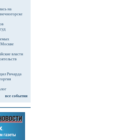
ась на
лнечногорске
ов
суд
аемых
в Москве
йские власти
оятельств
дил Ричарда
еоргия
алог
все события