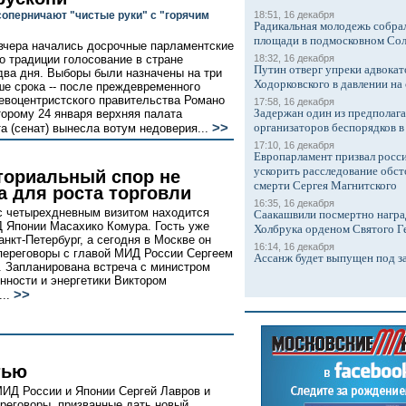
соперничают "чистые руки" с "горячим
18:51, 16 декабря
Радикальная молодежь собрал
площади в подмосковном Со
вчера начались досрочные парламентские
о традиции голосование в стране
18:32, 16 декабря
Путин отверг упреки адвокат
два дня. Выборы были назначены на три
Ходорковского в давлении на 
ше срока -- после преждевременного
евоцентристского правительства Романо
17:58, 16 декабря
Задержан один из предполаг
торому 24 января верхняя палата
>>
организаторов беспорядков 
а (сенат) вынесла вотум недоверия...
17:10, 16 декабря
Европарламент призвал росси
ускорить расследование обст
ториальный спор не
смерти Сергея Магнитского
а для роста торговли
16:35, 16 декабря
с четырехдневным визитом находится
Саакашвили посмертно награ
 Японии Масахико Комура. Гость уже
Холбрука орденом Святого Г
анкт-Петербург, а сегодня в Москве он
16:14, 16 декабря
переговоры с главой МИД России Сергеем
Ассанж будет выпущен под з
 Запланирована встреча с министром
ности и энергетики Виктором
>>
...
тью
МИД России и Японии Сергей Лавров и
реговоры, призванные дать новый