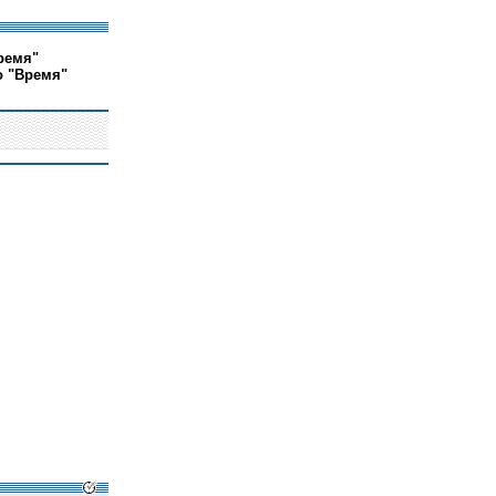
ремя"
о "Время"