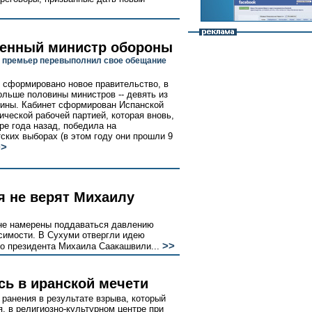
енный министр обороны
 премьер перевыполнил свое обещание
 сформировано новое правительство, в
ольше половины министров -- девять из
щины. Кабинет сформирован Испанской
ической рабочей партией, которая вновь,
ыре года назад, победила на
ских выборах (в этом году они прошли 9
>>
я не верят Михаилу
не намерены поддаваться давлению
исимости. В Сухуми отвергли идею
>>
го президента Михаила Саакашвили...
сь в иранской мечети
 ранения в результате взрыва, который
я, в религиозно-культурном центре при