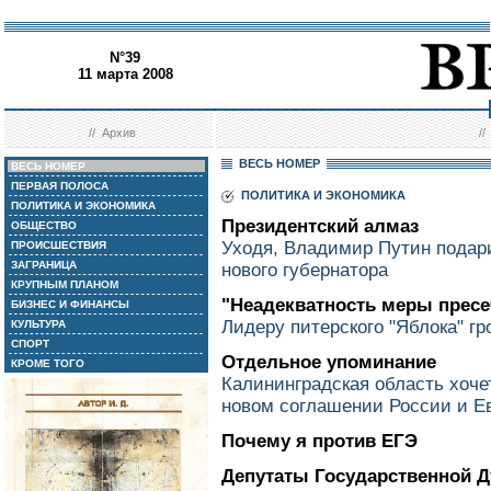
N°39
11 марта 2008
//
Архив
/
ВЕСЬ НОМЕР
ВЕСЬ НОМЕР
ПЕРВАЯ ПОЛОСА
ПОЛИТИКА И ЭКОНОМИКА
ПОЛИТИКА И ЭКОНОМИКА
Президентский алмаз
ОБЩЕСТВО
Уходя, Владимир Путин подар
ПРОИСШЕСТВИЯ
ЗАГРАНИЦА
нового губернатора
КРУПНЫМ ПЛАНОМ
"Неадекватность меры пресе
БИЗНЕС И ФИНАНСЫ
Лидеру питерского "Яблока" гр
КУЛЬТУРА
СПОРТ
Отдельное упоминание
КРОМЕ ТОГО
Калининградская область хочет
новом соглашении России и Е
Почему я против ЕГЭ
Депутаты Государственной 