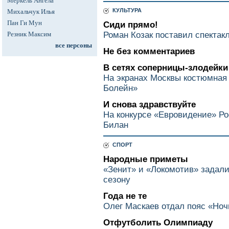
Меркель Ангела
КУЛЬТУРА
Михальчук Илья
Пан Ги Мун
Сиди прямо!
Резник Максим
Роман Козак поставил спектак
все персоны
Не без комментариев
В сетях соперницы-злодейки
На экранах Москвы костюмная
Болейн»
И снова здравствуйте
На конкурсе «Евровидение» Р
Билан
СПОРТ
Народные приметы
«Зенит» и «Локомотив» задал
сезону
Года не те
Олег Маскаев отдал пояс «Но
Отфутболить Олимпиаду