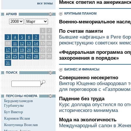
Минск ответил на американс
все темы
КРУПНЫМ ПЛАНОМ
АРХИВ
Военно-мемориальное насле
1
2
По счетам памяти
Бывшие «афганцы» в Риге борю
3
4
5
6
7
8
9
реконструкцию советских мем
10
11
12
13
14
15
16
17
18
19
20
21
22
23
«Федеральная программа опр
24
25
26
27
28
29
30
захоронения в порядок»
31
БИЗНЕС И ФИНАНСЫ
ПОИСК
Совершенно несекретно
Виктор Ющенко обнародовал т
для переговоров с «Газпромом
ПЕРСОНЫ НОМЕРА
Падение без труда
Бердымухамедов
Курс доллара опустился по от
Гурбангулы
исторического минимума
Бут Виктор
Каримов Ислам
Мода на экологичность
Коштуница Воислав
Международный салон в Женев