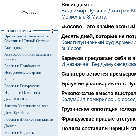
Визит дамы
Владимир Путин и Дмитрий М
Обзоры
Меркель с 8 Марта
«Косово - это крайне особый
ТЕМЫ НОМЕРА
Десять дней, которые не по
Признание независимости
Абхазии и Южной Осетии
Конституционный суд Армении
Автопром
выборов
Ксенофобия и неофашизм в
Каримов предлагает себя в 
России
И назначает Бердымухамедова
Россия и Прибалтика
Исторические версии
Сапатеро остается премьеро
Косово
Браун не разговаривает с П
Россия и Белоруссия
Израиль и Палестина
Рукопожатие вместо выстре
Колумбия помирилась с сосе
Дело ЮКОСа
Защита Химкинского леса
Грузинская оппозиция голод
Дело Бульбова
Французские правые отступ
Россия и финансовый кризис
Доллар
Поляки составили черный сп
Россия и Израиль