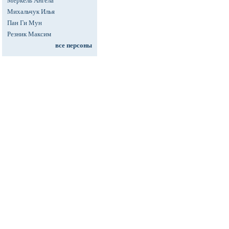
Меркель Ангела
Михальчук Илья
Пан Ги Мун
Резник Максим
все персоны