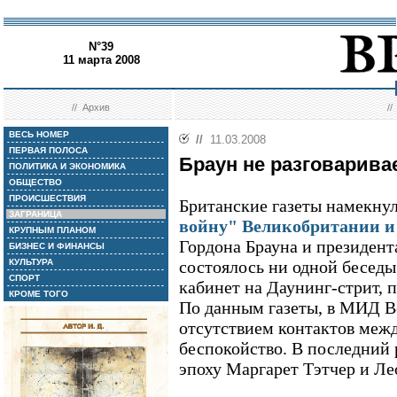
N°39
11 марта 2008
//
Архив
/
ВЕСЬ НОМЕР
//
11.03.2008
ПЕРВАЯ ПОЛОСА
Браун не разговарива
ПОЛИТИКА И ЭКОНОМИКА
ОБЩЕСТВО
ПРОИСШЕСТВИЯ
Британские газеты намекну
ЗАГРАНИЦА
войну" Великобритании и
КРУПНЫМ ПЛАНОМ
Гордона Брауна и президен
БИЗНЕС И ФИНАНСЫ
КУЛЬТУРА
состоялось ни одной беседы 
СПОРТ
кабинет на Даунинг-стрит, п
КРОМЕ ТОГО
По данным газеты, в МИД В
отсутствием контактов меж
беспокойство. В последний р
эпоху Маргарет Тэтчер и Ле