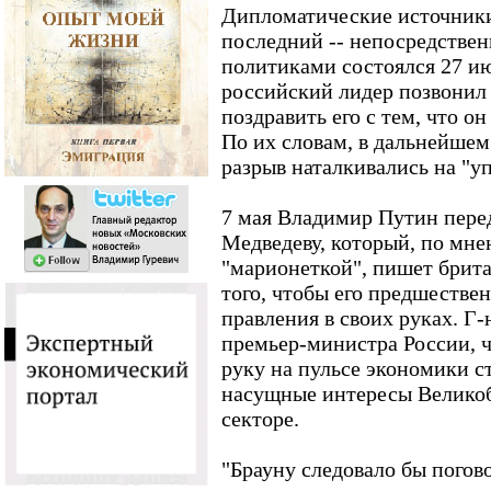
Дипломатические источники
последний -- непосредстве
политиками состоялся 27 ию
российский лидер позвонил 
поздравить его с тем, что о
По их словам, в дальнейшем
разрыв наталкивались на "у
7 мая Владимир Путин пер
Медведеву, который, по мне
"марионеткой", пишет брита
того, чтобы его предшестве
правления в своих руках. Г-
премьер-министра России, ч
руку на пульсе экономики с
насущные интересы Великоб
секторе.
"Брауну следовало бы погово