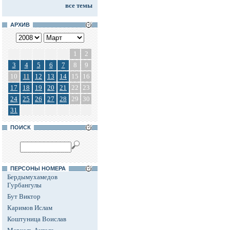
все темы
АРХИВ
1
2
3
4
5
6
7
8
9
10
11
12
13
14
15
16
17
18
19
20
21
22
23
24
25
26
27
28
29
30
31
ПОИСК
ПЕРСОНЫ НОМЕРА
Бердымухамедов
Гурбангулы
Бут Виктор
Каримов Ислам
Коштуница Воислав