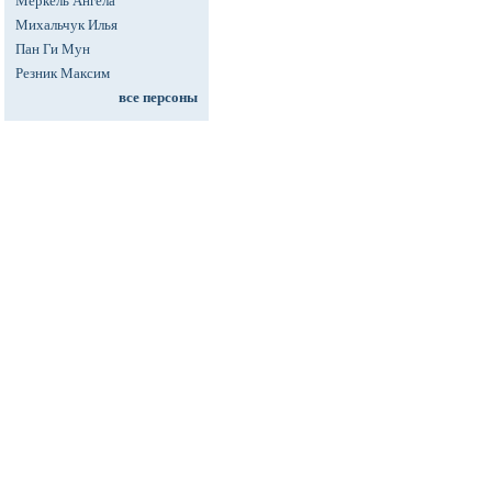
Меркель Ангела
Михальчук Илья
Пан Ги Мун
Резник Максим
все персоны