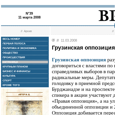
N°39
11 марта 2008
//
Архив
/
ВЕСЬ НОМЕР
//
11.03.2008
ПЕРВАЯ ПОЛОСА
Грузинская оппозиция
ПОЛИТИКА И ЭКОНОМИКА
ОБЩЕСТВО
ПРОИСШЕСТВИЯ
Грузинская оппозиция
раз
ЗАГРАНИЦА
договориться с властями по
КРУПНЫМ ПЛАНОМ
справедливых выборов в пар
БИЗНЕС И ФИНАНСЫ
КУЛЬТУРА
радикальные меры. Депутат
СПОРТ
голодовку в приемной пред
КРОМЕ ТОГО
Бурджанадзе и на проспекте
спикера в акции участвуют 
«Правая оппозиция», а на ул
объединенной оппозиции и 
Оппозиция добивается перес