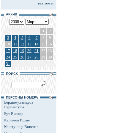
все темы
АРХИВ
1
2
3
4
5
6
7
8
9
10
11
12
13
14
15
16
17
18
19
20
21
22
23
24
25
26
27
28
29
30
31
ПОИСК
ПЕРСОНЫ НОМЕРА
Бердымухамедов
Гурбангулы
Бут Виктор
Каримов Ислам
Коштуница Воислав